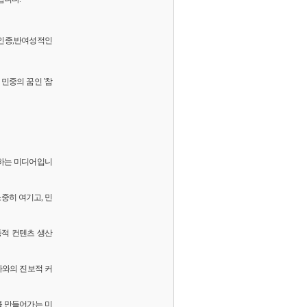
 반인종,반여성적인
민중의 꿈인 '참
화하는 미디어입니
소중히 여기고, 민
중적 컨텐츠 생산
독자와의 진보적 커
를 만들어가는 미