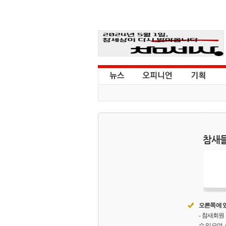
참새들
오른쪽에 있
- 참새회
수 있으며,