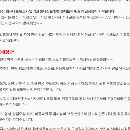
세상, 참새네트워크가 열리고 참세상을 향한 참새들의 반란의 날갯짓이 시작됩니다.
'의 '참새'는 편집국의 간섭 없이 직접 '현장기자석'에 글을 등록할 수 있습니다. 상업적이거나
면 어떤 제약도 받지 않습니다.
워크에서 무리를 지어 전선 위를 나르는 당당한 참새가 되어 만납시다. 부디 참새들의 힘으로 
짝 열어갑시다.
참세상]은
 회원의 회비와 후원, 공공의 지원을 기반으로 자본으로부터 재정독립을 실현합니다.
민주주의, 인권, 평화, 대안세계화, 사회화, 평등의 보편적 가치를 지향하고, 대안 담론을 여론
노동자, 농민, 빈민, 여성, 장애인, 이주노동자, 청소년, 성소수자 등 민중의 삶과 투쟁과 문화를 
로 깊이있게 보도하는 민중의 미디어입니다.
 진보적 미디어컨텐츠생산자네트워크를 통해, 민중운동의 공적 자산으로서의 운영원리와 민
하는 미디어입니다.
뉴스, 영상, 칼럼주장, 디카, 피플파워 등 참세상의 고유 컨텐츠와 진보적 언론 매체 및 회원 
루어가는 미디어입니다.
 지금까지와는 다른 세상, 참세상을 바라는 모든 사회 구성원의 희망이자, 보편과 상식의 사회