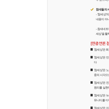
참새들의 
- '참세상
내용이 아니
- 참새네트
세상'을 활
[민중언론 
'참세상'은
'참세상'은 
다
'참세상'은 
중의 시각으
'참세상'은
원리를 실현
'참세상'은 
뮤니티를 이
'참세상'은