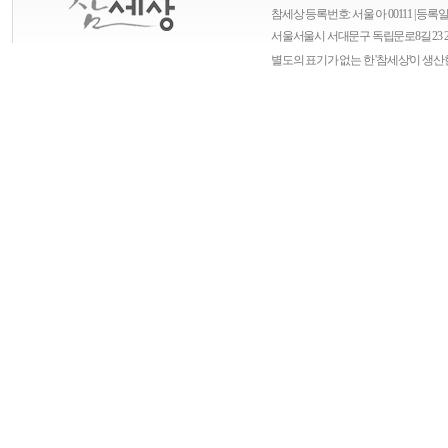
참세상 등록번호: 서울 아 00111 | 등록일자
서울
서울시 서대문구 독립문로8길 23 
별도의 표기가 없는 한 '참세상'이 생