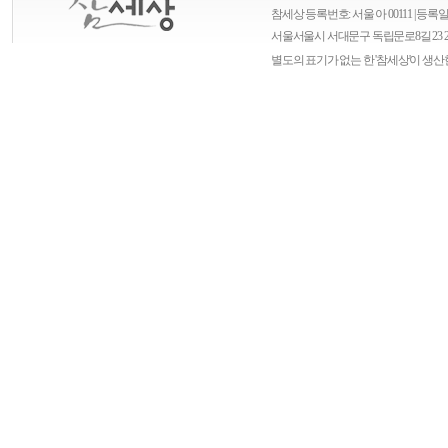
참세상 등록번호: 서울 아 00111 | 등록일자
서울
서울시 서대문구 독립문로8길 23 
별도의 표기가 없는 한 '참세상'이 생