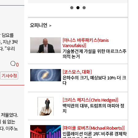
오피니언
박 담요를
[야니스 바루파키스(Yanis
 지난 3박
Varoufakis)]
. "우리
기술봉건제 가설을 위한 마르크스주
의적 논거
0
[코스모스, 대화]
기사수정
은하수의 크기, 예상보다 10% 더 크
다
[크리스 헤지스(Chris Hedges)]
백악관의 대부, 트럼프의 마피아 정
치
 저물었다.
 쉼 없는
[마이클 로버츠(Michael Roberts)]
다. 이주노
인플레이션 이론 2부: 비주류 경제학