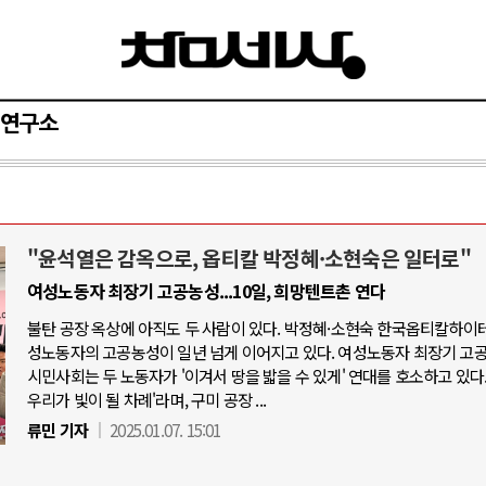
연구소
"윤석열은 감옥으로, 옵티칼 박정혜·소현숙은 일터로"
와 인간
러시아-우크라이나 전쟁
여성노동자 최장기 고공농성...10일, 희망텐트촌 연다
불탄 공장 옥상에 아직도 두 사람이 있다. 박정혜·소현숙 한국옵티칼하이테
공세로 글로벌 토큰 시..
전쟁의 추상화: 우크라이나, 대리전의 
성노동자의 고공농성이 일년 넘게 이어지고 있다. 여성노동자 최장기 고
 놓고 미국 진보진영 ..
EU·우크라이나 드론 협력 직후, 러시
시민사회는 두 노동자가 '이겨서 땅을 밟을 수 있게' 연대를 호소하고 있다.
우리가 빛이 될 차례'라며, 구미 공장 ...
반대 투쟁은 새로운 글로..
나토, 우크라 군사지원 2027년까지 공
류민 기자
2025.01.07. 15:01
비용: 데이터센터 확산..
우크라이나, 덴마크, 에스토니아, 네
국 민주주의를 잠식하고 ..
러·우크라, 대규모 공습 주고받아…민간