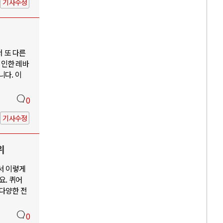
기사수정
서 또 다른
 인한 레바
니다. 이
0
기사수정
위
서 이렇게
요. 퀴어
 다양한 전
0