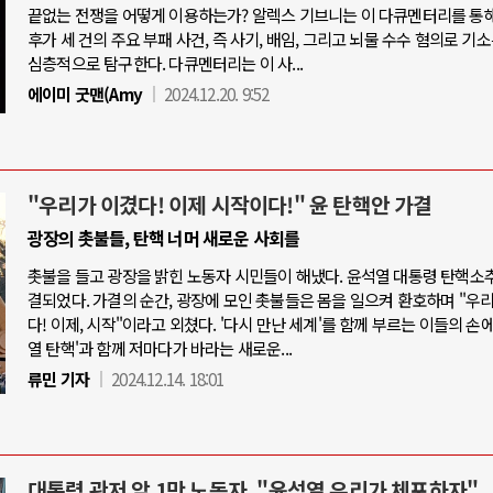
끝없는 전쟁을 어떻게 이용하는가? 알렉스 기브니는 이 다큐멘터리를 통
후가 세 건의 주요 부패 사건, 즉 사기, 배임, 그리고 뇌물 수수 혐의로 기
심층적으로 탐구한다. 다큐멘터리는 이 사...
에이미 굿맨(Amy
2024.12.20. 9:52
"우리가 이겼다! 이제 시작이다!" 윤 탄핵안 가결
광장의 촛불들, 탄핵 너머 새로운 사회를
촛불을 들고 광장을 밝힌 노동자 시민들이 해냈다. 윤석열 대통령 탄핵소
결되었다. 가결의 순간, 광장에 모인 촛불들은 몸을 일으켜 환호하며 "우
다! 이제, 시작"이라고 외쳤다. '다시 만난 세계'를 함께 부르는 이들의 손에
열 탄핵'과 함께 저마다가 바라는 새로운...
류민 기자
2024.12.14. 18:01
대통령 관저 앞 1만 노동자, "윤석열 우리가 체포하자"