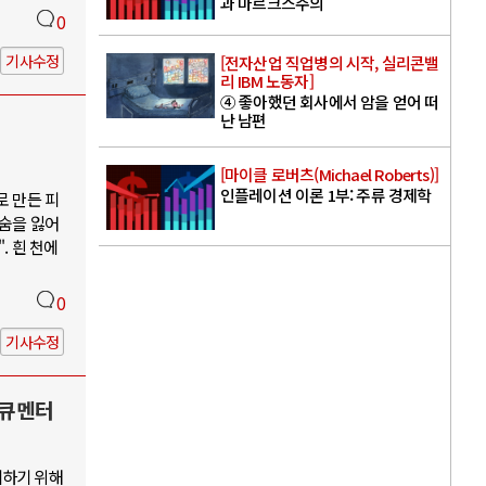
과 마르크스주의
0
기사수정
[전자산업 직업병의 시작, 실리콘밸
리 IBM 노동자]
④ 좋아했던 회사에서 암을 얻어 떠
난 남편
[마이클 로버츠(Michael Roberts)]
인플레이션 이론 1부: 주류 경제학
로 만든 피
목숨을 잃어
. 흰 천에
0
기사수정
다큐멘터
지하기 위해