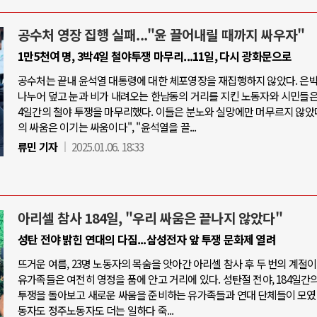
공수처 영장 집행 실패..."윤 끌어내릴 때까지 싸우자"
1만5천여 명, 3박4일 철야투쟁 마무리...11일, 다시 광화문으로
공수처는 끝내 윤석열 대통령에 대한 체포영장을 재집행하지 않았다. 은
나누어 덮고 눈과 비가 내려오는 한남동의 거리를 지킨 노동자와 시민들은,
4일간의 철야 투쟁을 마무리했다. 이들은 분노와 실망에만 머무르지 않았다
의 싸움은 이기는 싸움이다", "윤석열을 끌...
류민 기자
2025.01.06. 18:33
아리셀 참사 184일, "우리 싸움은 끝나지 않았다"
성탄 전야 밝힌 연대의 다짐...삼성전자 앞 투쟁 문화제 열려
뜨거운 여름, 23명 노동자의 목숨을 앗아간 아리셀 참사 후 두 번의 계절이
유가족들은 여전히 영정을 품에 안고 거리에 있다. 성탄절 전야, 184일간의
투쟁을 돌아보고 새로운 싸움을 준비하는 유가족들과 연대 단체들이 모였
동자도 정주노동자도 더는 일하다 죽...