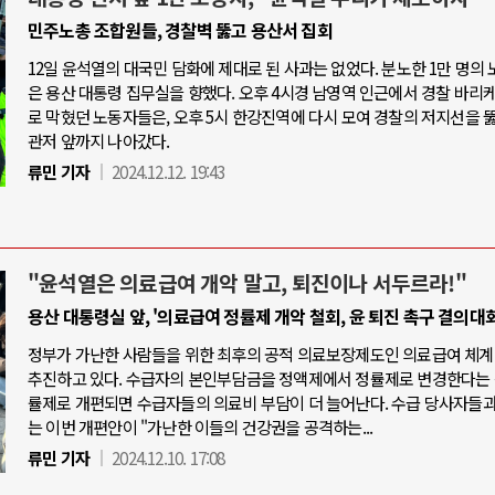
민주노총 조합원들, 경찰벽 뚫고 용산서 집회
12일 윤석열의 대국민 담화에 제대로 된 사과는 없었다. 분노한 1만 명의
은 용산 대통령 집무실을 향했다. 오후 4시경 남영역 인근에서 경찰 바리
로 막혔던 노동자들은, 오후 5시 한강진역에 다시 모여 경찰의 저지선을 
관저 앞까지 나아갔다.
류민 기자
2024.12.12. 19:43
"윤석열은 의료급여 개악 말고, 퇴진이나 서두르라!"
용산 대통령실 앞, '의료급여 정률제 개악 철회, 윤 퇴진 촉구 결의대회
정부가 가난한 사람들을 위한 최후의 공적 의료보장제도인 의료급여 체계
추진하고 있다. 수급자의 본인부담금을 정액제에서 정률제로 변경한다는 
률제로 개편되면 수급자들의 의료비 부담이 더 늘어난다. 수급 당사자들
는 이번 개편안이 "가난한 이들의 건강권을 공격하는...
류민 기자
2024.12.10. 17:08