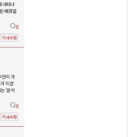
해 네타냐
소된 배경을
0
기사수정
추안이 가
리가 이겼
는 '윤석
0
기사수정