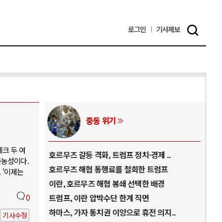
로그인
기사
제보
중동 위기
크 두 여
역..
호르무즈 갈등 격화, 트럼프 정치·경제 ..
중국
공농성이다.
아..
호르무즈 해협 통행료를 철회한 트럼프
AI
 '이제는
..
이란, 호르무즈 해협 봉쇄 선택한 배경
AI
덜란..
0
트럼프, 이란 압박수단 한계 직면
AI
 ..
하마스, 가자 통치권 이양으로 휴전 의지..
AI
기사수정