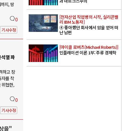
과 마르크스주의
까지, 땅
[전자산업 직업병의 시작, 실리콘밸
0
리 IBM 노동자]
④ 좋아했던 회사에서 암을 얻어 떠
기사수정
난 남편
[마이클 로버츠(Michael Roberts)]
인플레이션 이론 1부: 주류 경제학
윤석열 파
격하고 장
동자를 착
 위협한,
0
기사수정
상을"