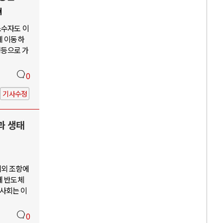
쳐
소수자도 이
게 이동하
평등으로 가
0
기사수정
과 생태
예외 조항에
께 반도체
사회는 이
0