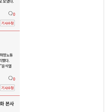
로 모였다.
0
기사수정
 하청노동
리했다.
 "윤석열
0
기사수정
한화 본사