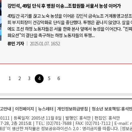
강인석, 49일 단식 후 병원 이송...조합원들 서울서 농성 이어가
49일간 곡기를 끊고 노숙 농성을 이어온 강인석 금속노조 거제통영고성
회 부지회장이 건강악화로 단식을 중단했다. 투쟁은 끝나지 않았다. 살을 
에도 조선 하청 노동자들은 서울 한화 본사 앞에서 농성을 이어간다. "진짜
화오션"의 결단을 촉구하는 하청 노동자들의 투쟁...
류민 기자
2025.01.07. 16:52
1
2
3
4
5
6
고안내
|
이전페이지
|
뉴스레터
|
개인정보취급방침
|
청소년 보호책임:홍석
111 | 등록일자: 2005년 11월 8일 | 발행인: 홍석만 | 편집인: 홍석만
-28, 2층 2015호
| TEL: (02)701-7688 | FAX: (02)701-7112 |
E-mail:
n
세상'이 생산한 저작물은 정보공유라이선스 2.0 : 영리금지를 따릅니다. [
정보