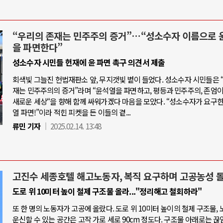
“우리의 존재는 민주주의 증거”…“성소수자 이름으로 
을 파면한다”
성소수자 시민들 헌재에 윤 파면 촉구 의견서 제출
회색빛 그늘진 헌법재판소 앞, 무지갯빛 볕이 들었다. 성소수자 시민들은 
재는 민주주의의 증거”라며 “윤석열을 파면하고, 평등과 민주주의, 존엄
새로운 세상“을 향해 함께 싸워가겠다 마음을 모았다. “성소수자가 요구한
열 파면!”이라 적힌 피켓을 든 이들의 곁...
류민 기자
2025.02.14. 13:48
고진수 세종호텔 해고노동자, 복직 요구하며 고공농성 
도로 위 10미터 높이 철제 구조물 올라..."정리해고 철회하라"
또 한 명의 노동자가 고공에 올랐다. 도로 위 10미터 높이의 철제 구조물,
운신할 수 있는 공간은 고작 가로 세로 90cm 정도다. 구조물 아래로는 끊