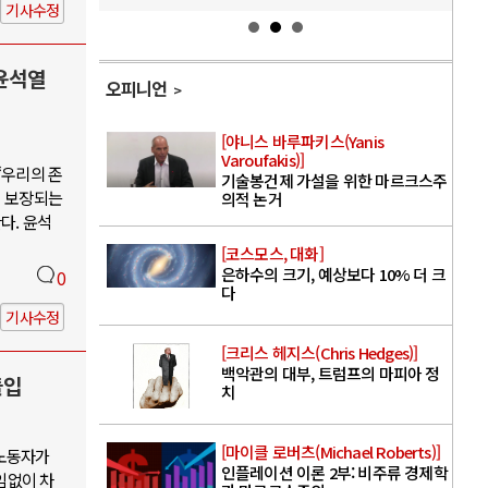
기사수정
윤석열
오피니언
[야니스 바루파키스(Yanis
Varoufakis)]
“우리의 존
기술봉건제 가설을 위한 마르크스주
이 보장되는
의적 논거
다. 윤석
[코스모스, 대화]
은하수의 크기, 예상보다 10% 더 크
0
다
기사수정
[크리스 헤지스(Chris Hedges)]
백악관의 대부, 트럼프의 마피아 정
돌입
치
[마이클 로버츠(Michael Roberts)]
 노동자가
인플레이션 이론 2부: 비주류 경제학
임없이 차