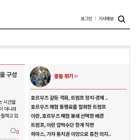
로그인
기사
제보
을 구성
AI와 인간
·경제 ..
중국 AI, 저가 공세로 글로벌 토큰 시..
는 시간을
한 트럼프
AI 국부펀드 구상 놓고 미국 진보진영 ..
이 아니라
좌절하고 있
택한 배경
AI 데이터센터 반대 투쟁은 새로운 글로..
직면
AI의 숨은 환경 비용: 데이터센터 확산..
0
휴전 의지..
AI는 어떻게 미국 민주주의를 잠식하고 ..