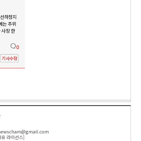
조선하청지
에는 추위
 사장 한
0
기사수정
만
ewscham@gmail.com
공유 라이선스
]