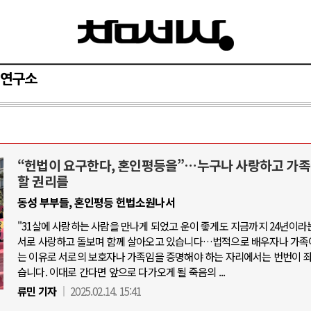
연구소
“헌법이 요구한다, 혼인평등을”…누구나 사랑하고 가족
러시아-우크라이나 전쟁
중동 위기
할 권리를
동성 부부들, 혼인평등 헌법소원나서
화: 우크라이나, 대리전의 역..
호르무즈 갈등 격화, 트럼프 정치
"31살에 사랑하는 사람을 만나게 되었고 운이 좋게도 지금까지 24년이라
이나 드론 협력 직후, 러시아..
호르무즈 해협 통행료를 철회
서로 사랑하고 돌보며 함께 살아오고 있습니다…법적으로 배우자나 가족
라 군사지원 2027년까지 공..
는 이유로 서로의 보호자나 가족임을 증명해야 하는 자리에서는 번번이 
이란, 호르무즈 해협 봉쇄 선
습니다. 이대로 간다면 앞으로 다가오게 될 죽음의 ...
 덴마크, 에스토니아, 네덜란..
트럼프, 이란 압박수단 한계 
류민 기자
2025.02.14. 15:41
 대규모 공습 주고받아…민간 ..
하마스, 가자 통치권 이양으로 