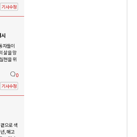
기사수정
제시
노동자들이
의 삶을 망
 실현을 위
0
기사수정
 곁으로 색
년, 해고