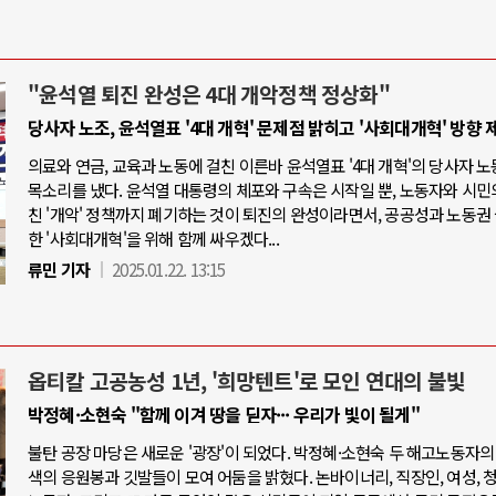
"윤석열 퇴진 완성은 4대 개악정책 정상화"
당사자 노조, 윤석열표 '4대 개혁' 문제점 밝히고 '사회대개혁' 방향 
의료와 연금, 교육과 노동에 걸친 이른바 윤석열표 '4대 개혁'의 당사자 
목소리를 냈다. 윤석열 대통령의 체포와 구속은 시작일 뿐, 노동자와 시민
친 '개악' 정책까지 폐기하는 것이 퇴진의 완성이라면서, 공공성과 노동권
한 '사회대개혁'을 위해 함께 싸우겠다...
류민 기자
2025.01.22. 13:15
옵티칼 고공농성 1년, '희망텐트'로 모인 연대의 불빛
박정혜·소현숙 "함께 이겨 땅을 딛자··· 우리가 빛이 될게"
불탄 공장 마당은 새로운 '광장'이 되었다. 박정혜·소현숙 두 해고노동자의
색의 응원봉과 깃발들이 모여 어둠을 밝혔다. 논바이너리, 직장인, 여성, 청