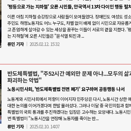
'평등으로 가는 지하철' 오른 시민들, 안국역서 13차 다이인 행동 펼
이른 아침 지하철 승강장으로 사람들이 모여들었다. 장애인도 여성도 성
주민도 하청노동자도 어느 누구도, 차별 없이 배제 없이 시민으로 자유롭
고 존엄하게 살아갈 수 있는 세상을 꿈꾸는 이들이 서로의 곁을 지켰다. '
는 지하철'에 오른 시민들은 "윤석열 퇴진과 ...
류민 기자
2025.02.12. 15:32
반도체특별법, "주52시간 예외만 문제 아냐...모두의 삶
파괴하는 악법"
노동시민사회, '반도체특별법 전면 폐기' 요구하며 공동행동 나서
노동계와 시민사회에서 저항이 이어지자 민주당은 다시, 노동시간 상한 
대한 논의를 이어가겠다며 한발 물러섰다. 그러나 이달 중 국민의힘과 함
특별법의 국회 통과를 추진하겠다는 입장은 고수하는 모양새다. 노동시민
번 특별법이 "노동시간을 연장해 노동자를 죽이는 반...
류민 기자
2025.02.10. 14:07