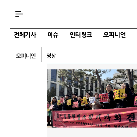
전체기사
이슈
인터링크
오피니언
오피니언
영상
AI와 인간
중국 AI, 저가 공세로 글로벌 토큰 시..
전쟁의 추상
AI 국부펀드 구상 놓고 미국 진보진영 ..
EU·우크라
AI 데이터센터 반대 투쟁은 새로운 글로..
나토, 우크
AI의 숨은 환경 비용: 데이터센터 확산..
우크라이나,
AI는 어떻게 미국 민주주의를 잠식하고 ..
러·우크라,