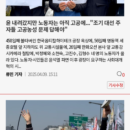
윤 내려갔지만 노동자는 아직 고공에..."조기 대선 주
자들 고공농성 문제 답해야"
458일째 불타버린 한국옵티칼하이테크 공장 옥상에, 56일째 명동역 세
종호텔 앞 지하차도 위 교통시설물에, 26일째 한화오션 본사 앞 교통감
시카메라 철탑에, 박정혜와 소현숙, 고진수, 김형수 네 명의 노동자가 올
라 있다. 노동자·시민들은 윤석열 파면 이후 광장이 요구하는 사회대개
혁의 시...
류민 기자
2025.04.09. 15:11
0
기사수정