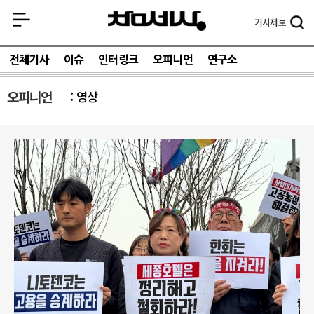
기사
제보
전체기사
이슈
인터링크
오피니언
연구소
오피니언
영상