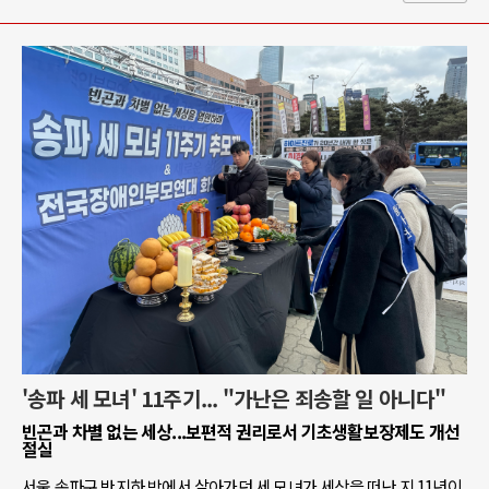
'송파 세 모녀' 11주기... "가난은 죄송할 일 아니다"
빈곤과 차별 없는 세상...보편적 권리로서 기초생활보장제도 개선
절실
서울 송파구 반지하 방에서 살아가던 세 모녀가 세상을 떠난 지 11년이