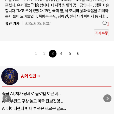
흘렀다. 유서에는 "죄송합니다. 마지막 월세와 공과금입니다. 정말 죄송
합니다.”라고 쓰여 있었다. 25일 국회 앞, 세 모녀의 삶과 죽음을 기억하
는 이들이 모여들었다. 쪽방촌 주민, 장애인, 전세사기 피해자 등 사회...
류민 기자
2025.02.25. 16:07
1
기사수정
1
2
3
4
5
6
AI와 인간
중국 AI, 저가 공세로 글로벌 토큰 시..
AI 국부펀드 구상 놓고 미국 진보진영 ..
AI 데이터센터 반대 투쟁은 새로운 글로..