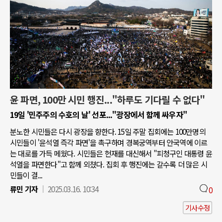
윤 파면, 100만 시민 행진..."하루도 기다릴 수 없다"
19일 '민주주의 수호의 날' 선포..."광장에서 함께 싸우자"
분노한 시민들은 다시 광장을 향한다. 15일 주말 집회에는 100만명의
시민들이 '윤석열 즉각 파면'을 촉구하며 경복궁역부터 안국역에 이르
는 대로를 가득 메웠다. 시민들은 헌재를 대신해서 "피청구인 대통령 윤
석열을 파면한다"고 함께 외쳤다. 집회 후 행진에는 갈수록 더 많은 시
민들이 결...
류민 기자
2025.03.16. 10:34
0
기사수정