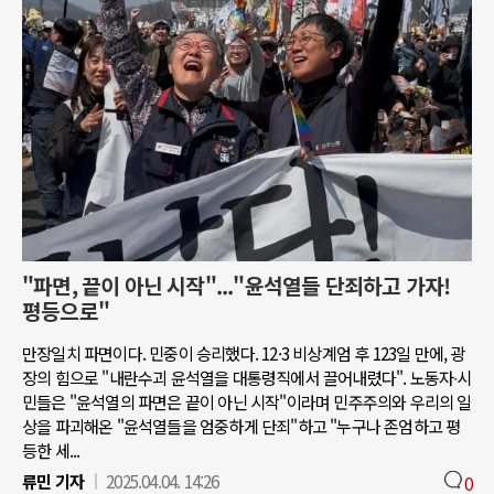
"파면, 끝이 아닌 시작"..."윤석열들 단죄하고 가자!
평등으로"
만장일치 파면이다. 민중이 승리했다. 12·3 비상계엄 후 123일 만에, 광
장의 힘으로 "내란수괴 윤석열을 대통령직에서 끌어내렸다". 노동자∙시
민들은 "윤석열의 파면은 끝이 아닌 시작"이라며 민주주의와 우리의 일
상을 파괴해온 "윤석열들을 엄중하게 단죄"하고 "누구나 존엄하고 평
등한 세...
류민 기자
2025.04.04. 14:26
0