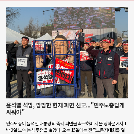
윤석열 석방, 깜깜한 헌재 파면 선고..."민주노총답게
싸워야"
민주노총이 윤석열 대통령의 즉각 파면을 촉구하며 서울 광화문에서 1
박 2일 노숙 농성 투쟁을 벌였다. 오는 15일에는 전국노동자대회를 열