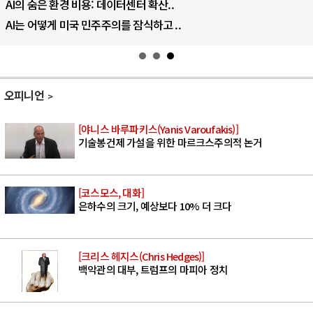
AI의 숨은 환경 비용: 데이터센터 확산..
AI는 어떻게 미국 민주주의를 잠식하고 ..
오피니언
[야니스 바루파키스(Yanis Varoufakis)]
기술봉건제 가설을 위한 마르크스주의적 논거
[코스모스, 대화]
은하수의 크기, 예상보다 10% 더 크다
[크리스 헤지스(Chris Hedges)]
백악관의 대부, 트럼프의 마피아 정치