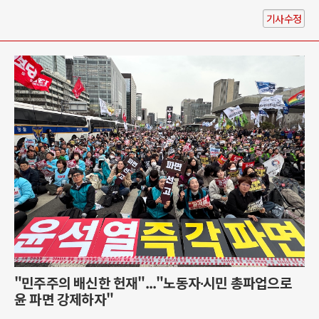
기사수정
"민주주의 배신한 헌재"..."노동자∙시민 총파업으로
윤 파면 강제하자"