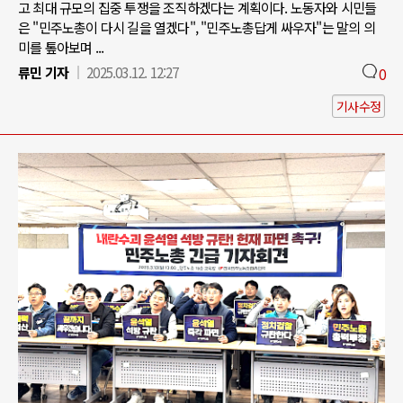
고 최대 규모의 집중 투쟁을 조직하겠다는 계획이다. 노동자와 시민들
은 "민주노총이 다시 길을 열겠다", "민주노총답게 싸우자"는 말의 의
미를 톺아보며 ...
류민 기자
2025.03.12. 12:27
0
기사수정