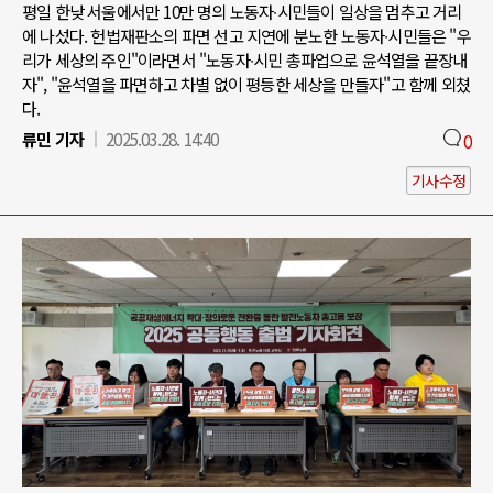
평일 한낮 서울에서만 10만 명의 노동자∙시민들이 일상을 멈추고 거리
에 나섰다. 헌법재판소의 파면 선고 지연에 분노한 노동자∙시민들은 "우
리가 세상의 주인"이라면서 "노동자∙시민 총파업으로 윤석열을 끝장내
자", "윤석열을 파면하고 차별 없이 평등한 세상을 만들자"고 함께 외쳤
다.
류민 기자
2025.03.28. 14:40
0
기사수정