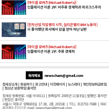
[마이클 로버츠(Michael Roberts)]
인플레이션 이론 2부: 비주류 경제학과 마르크스주의
[전자산업 직업병의 시작, 실리콘밸리 IBM 노동자]
④ 좋아했던 회사에서 암을 얻어 떠난 남편
[마이클 로버츠(Michael Roberts)]
인플레이션 이론 1부: 주류 경제학
독자제보
newscham@gmail.com
참세상소개
|
후원하기
|
광고안내
|
이전페이지
|
뉴스레터
|
개인정보취급방침
|
청소년 보호책임:홍석만
참세상 등록번호: 서울 아 00111 | 등록일자: 2005년 11월 8일 | 발행인: 홍석만
| 편집인: 홍석만
서울
시 마포구 양화로8길 17-28, 2층 2015호
| TEL: (02)701-7688 | FAX:
(02)701-7112 |
E-mail:
newscham@gmail.com