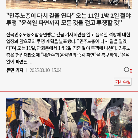
"민주노총이 다시 길을 연다" 오는 11일 1박 2일 철야
투쟁 "윤석열 파면까지 모든 것을 걸고 투쟁할 것"
전국민주노동조합총연맹은 긴급 기자회견을 열고 윤석열 석방에 대한
입장과 앞으로의 투쟁 계획을 발표했다. "민주노총이 다시 길을 열겠
다"며 오는 11일, 광화문에서 1박 2일 집중 철야 투쟁에 나선다. 민주노
총은 헌법재판소에 "내란수괴 윤석열의 즉각 파면"을 촉구하며, "윤석
열이 파면될 ...
류민 기자
2025.03.10. 15:04
0
기사수정