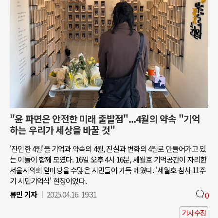
"윤 파면은 안전한 미래 출발점"...4월의 약속 "기억
하는 우리가 세상을 바꿀 것"
'잔인한 4월'을 기억과 약속의 4월, 진실과 변화의 4월로 만들어가고 있
는 이들이 함께 모였다. 16일 오후 4시 16분, 세월호 기억공간이 자리한
서울시의회 앞마당을 수많은 시민들이 가득 메웠다. '세월호 참사 11주
기 시민기억식' 현장이었다.
류민 기자
2025.04.16. 19:31
0
기사수정