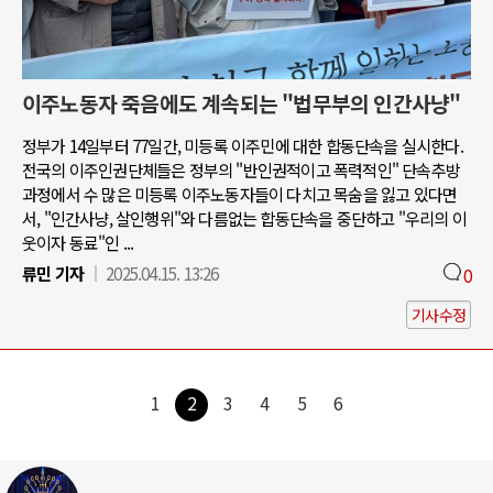
이주노동자 죽음에도 계속되는 "법무부의 인간사냥"
정부가 14일부터 77일간, 미등록 이주민에 대한 합동단속을 실시한다.
전국의 이주인권단체들은 정부의 "반인권적이고 폭력적인" 단속추방
과정에서 수 많은 미등록 이주노동자들이 다치고 목숨을 잃고 있다면
서, "인간사냥, 살인행위"와 다름없는 합동단속을 중단하고 "우리의 이
웃이자 동료"인 ...
류민 기자
2025.04.15. 13:26
0
기사수정
1
2
3
4
5
6