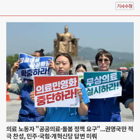
기사수정
의료 노동자 "공공의료·돌봄 정책 요구"...권영국만 적
극 찬성, 민주·국힘·개혁신당 답변 미뤄