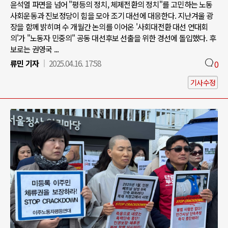
윤석열 파면을 넘어 "평등의 정치, 체제전환의 정치"를 고민하는 노동
사회운동과 진보정당이 힘을 모아 조기 대선에 대응한다. 지난겨울 광
장을 함께 밝히며 수 개월간 논의를 이어온 '사회대전환 대선 연대회
의'가 "노동자 민중의" 공동 대선후보 선출을 위한 경선에 돌입했다. 후
보로는 권영국 ...
류민 기자
2025.04.16. 17:58
0
기사수정