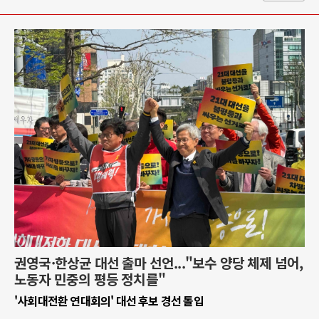
권영국·한상균 대선 출마 선언..."보수 양당 체제 넘어,
노동자 민중의 평등 정치를"
'사회대전환 연대회의' 대선 후보 경선 돌입