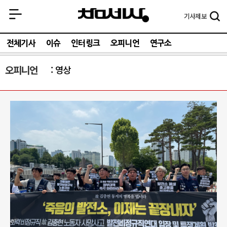
기사
제보
전체기사
이슈
인터링크
오피니언
연구소
오피니언
영상