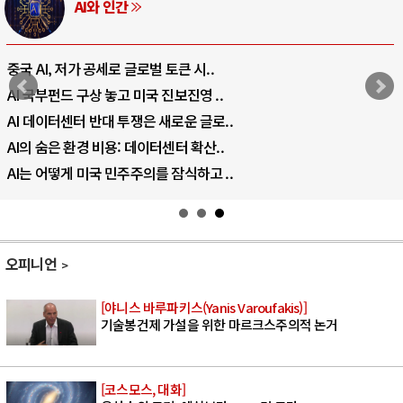
AI와 인간
중국 AI, 저가 공세로 글로벌 토큰 시..
AI 국부펀드 구상 놓고 미국 진보진영 ..
AI 데이터센터 반대 투쟁은 새로운 글로..
AI의 숨은 환경 비용: 데이터센터 확산..
AI는 어떻게 미국 민주주의를 잠식하고 ..
오피니언
[야니스 바루파키스(Yanis Varoufakis)]
기술봉건제 가설을 위한 마르크스주의적 논거
[코스모스, 대화]