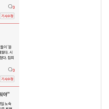
0
기사수정
들이 '윤
웠다. 시
쳤다. 집회
0
기사수정
워야"
2일 노숙
집중 투쟁