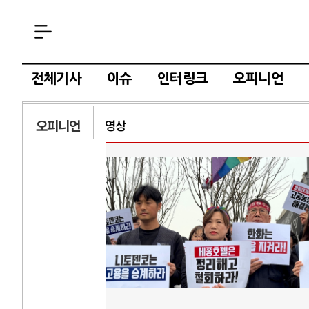
전체기사
이슈
인터링크
오피니언
오피니언
영상
AI와 인간
러시
중국 AI, 저가 공세로 글로벌 토큰 시..
전쟁의 추상화: 
AI 국부펀드 구상 놓고 미국 진보진영 ..
EU·우크라이나 
AI 데이터센터 반대 투쟁은 새로운 글로..
나토, 우크라 군사
AI의 숨은 환경 비용: 데이터센터 확산..
우크라이나, 덴마
AI는 어떻게 미국 민주주의를 잠식하고 ..
러·우크라, 대규