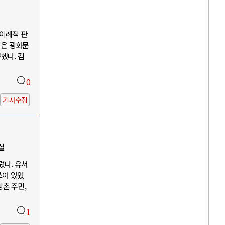
"이례적 판
들은 광화문
했다. 검
0
기사수정
실
렀다. 유서
쓰여 있었
방촌 주민,
1