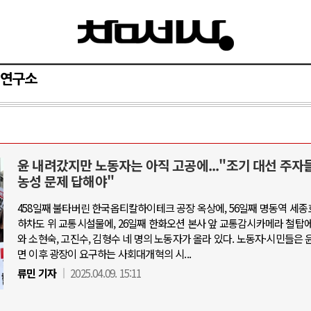
연구소
윤 내려갔지만 노동자는 아직 고공에..."조기 대선 주자
아-우크라이나 전쟁
중동 위기
농성 문제 답해야"
458일째 불타버린 한국옵티칼하이테크 공장 옥상에, 56일째 명동역 세종
우크라이나, 대리전의 역..
호르무즈 갈등 격화, 트럼프 정치·경제 
하차도 위 교통시설물에, 26일째 한화오션 본사 앞 교통감시카메라 철탑에
드론 협력 직후, 러시아..
호르무즈 해협 통행료를 철회한 트
와 소현숙, 고진수, 김형수 네 명의 노동자가 올라 있다. 노동자·시민들은 
면 이후 광장이 요구하는 사회대개혁의 시...
지원 2027년까지 공..
이란, 호르무즈 해협 봉쇄 선택한 배
류민 기자
2025.04.09. 15:11
크, 에스토니아, 네덜란..
트럼프, 이란 압박수단 한계 직면
모 공습 주고받아…민간 ..
하마스, 가자 통치권 이양으로 휴전 의