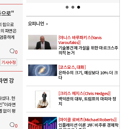
등으로"
오피니언
의 힘으로
열의 파면은
 엄중하게
[야니스 바루파키스(Yanis
Varoufakis)]
기술봉건제 가설을 위한 마르크스주
0
의적 논거
기사수정
[코스모스, 대화]
은하수의 크기, 예상보다 10% 더 크
다
파면 강
[크리스 헤지스(Chris Hedges)]
나섰다. 헌
백악관의 대부, 트럼프의 마피아 정
치
인"이라면
별 없이 평
[마이클 로버츠(Michael Roberts)]
인플레이션 이론 2부: 비주류 경제학
0