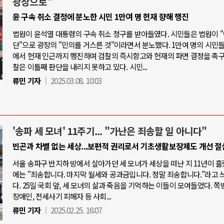
광장으로"
윤 구속 취소 결정에 분노한 시민 1만여 명 헌재 향해 행진
법원이 윤석열 대통령의 구속 취소 청구를 받아들였다. 시민들은 법원이 
단"으로 광장의 "민의를 거스른 것"이라면서 분노했다. 1만여 명의 시민
에서 헌재 인근까지 행진하며 검찰의 즉시항고와 헌재의 파면 결정을 촉구
찰은 이틀째 판단을 내리지 못하고 있다. 시민...
류민 기자
2025.03.08. 10:03
'송파 세 모녀' 11주기... "가난은 죄송할 일 아니다"
빈곤과 차별 없는 세상...보편적 권리로서 기초생활보장제도 개선 절
서울 송파구 반지하 방에서 살아가던 세 모녀가 세상을 떠난 지 11년이 흘
에는 "죄송합니다. 마지막 월세와 공과금입니다. 정말 죄송합니다.”라고 
다. 25일 국회 앞, 세 모녀의 삶과 죽음을 기억하는 이들이 모여들었다. 쪽
장애인, 전세사기 피해자 등 사회...
류민 기자
2025.02.25. 16:07