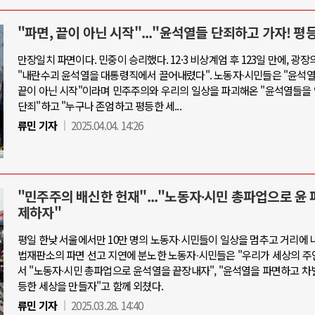
"파면, 끝이 아닌 시작"..."윤석열들 단죄하고 가자! 평
만장일치 파면이다. 민중이 승리했다. 12·3 비상계엄 후 123일 만에, 광장
"내란수괴 윤석열을 대통령직에서 끌어내렸다". 노동자∙시민들은 "윤석
끝이 아닌 시작"이라며 민주주의와 우리의 일상을 파괴해온 "윤석열들을
단죄"하고 "누구나 존엄하고 평등한 세...
류민 기자
2025.04.04. 14:26
"민주주의 배신한 헌재"..."노동자∙시민 총파업으로 윤 
제하자"
평일 한낮 서울에서만 10만 명의 노동자∙시민들이 일상을 멈추고 거리에 
법재판소의 파면 선고 지연에 분노한 노동자∙시민들은 "우리가 세상의 주
서 "노동자∙시민 총파업으로 윤석열을 끝장내자", "윤석열을 파면하고 차
등한 세상을 만들자"고 함께 외쳤다.
류민 기자
2025.03.28. 14:40