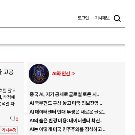
로그인
기사
제보
들 고공
AI와 인간
호텔 앞 지
..
중국 AI, 저가 공세로 글로벌 토큰 시..
전쟁
, 박정혜
럼프
AI 국부펀드 구상 놓고 미국 진보진영 ..
EU
윤석열 파
경
AI 데이터센터 반대 투쟁은 새로운 글로..
나토
0
AI의 숨은 환경 비용: 데이터센터 확산..
우크
지..
AI는 어떻게 미국 민주주의를 잠식하고 ..
러·
기사수정