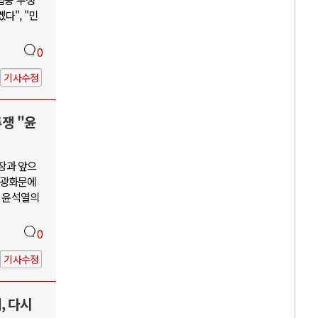
다", "민
0
기사수정
투쟁 "윤
장과 앞으
, 광화문에
괴 윤석열의
0
기사수정
, 다시