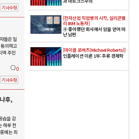
과 마르크스주의
기사수정
[전자산업 직업병의 시작, 실리콘밸
리 IBM 노동자]
④ 좋아했던 회사에서 암을 얻어 떠
난 남편
자들은 일
 동의하고
[마이클 로버츠(Michael Roberts)]
지역 주민
인플레이션 이론 1부: 주류 경제학
0
기사수정
냐후,
공습을 감
는 하루 전
 중에는 최