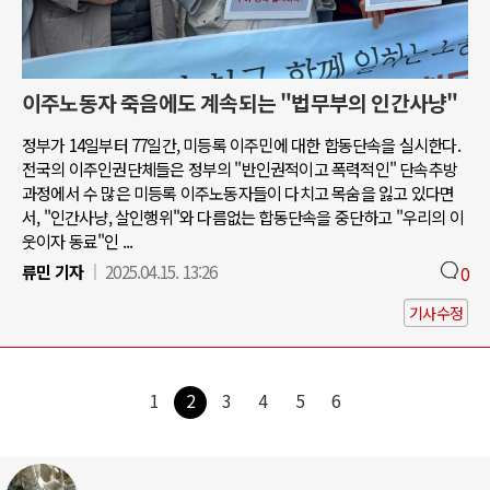
이주노동자 죽음에도 계속되는 "법무부의 인간사냥"
정부가 14일부터 77일간, 미등록 이주민에 대한 합동단속을 실시한다.
전국의 이주인권단체들은 정부의 "반인권적이고 폭력적인" 단속추방
과정에서 수 많은 미등록 이주노동자들이 다치고 목숨을 잃고 있다면
서, "인간사냥, 살인행위"와 다름없는 합동단속을 중단하고 "우리의 이
웃이자 동료"인 ...
류민 기자
2025.04.15. 13:26
0
기사수정
1
2
3
4
5
6