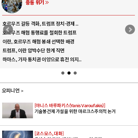
AI와 인간
중국 AI, 저가 공세로 글로벌 토큰 시..
AI 국부펀드 구상 놓고 미국 진보진영 ..
AI 데이터센터 반대 투쟁은 새로운 글로..
AI의 숨은 환경 비용: 데이터센터 확산..
AI는 어떻게 미국 민주주의를 잠식하고 ..
오피니언
[야니스 바루파키스(Yanis Varoufakis)]
기술봉건제 가설을 위한 마르크스주의적 논거
[코스모스, 대화]