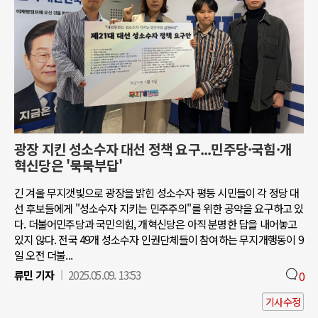
광장 지킨 성소수자 대선 정책 요구...민주당·국힘·개
혁신당은 '묵묵부답'
긴 겨울 무지갯빛으로 광장을 밝힌 성소수자 평등 시민들이 각 정당 대
선 후보들에게 "성소수자 지키는 민주주의"를 위한 공약을 요구하고 있
다. 더불어민주당과 국민의힘, 개혁신당은 아직 분명한 답을 내어놓고
있지 않다. 전국 49개 성소수자 인권단체들이 참여하는 무지개행동이 9
일 오전 더불...
류민 기자
2025.05.09. 13:53
0
기사수정