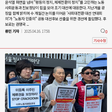
윤석열 파면을 넘어 "평등의 정치, 체제전환의 정치"를 고민하는 노동
사회운동과 진보정당이 힘을 모아 조기 대선에 대응한다. 지난겨울 광
장을 함께 밝히며 수 개월간 논의를 이어온 '사회대전환 대선 연대회
의'가 "노동자 민중의" 공동 대선후보 선출을 위한 경선에 돌입했다. 후
보로는 권영국 ...
류민 기자
2025.04.16. 17:58
0
기사수정