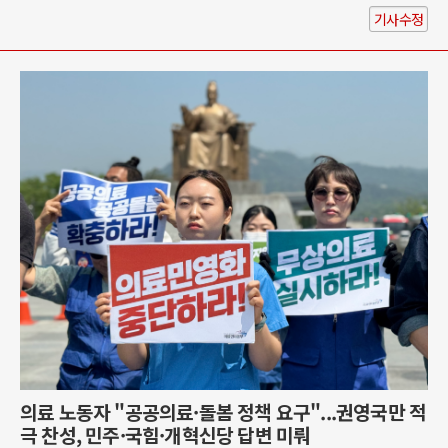
기사수정
의료 노동자 "공공의료·돌봄 정책 요구"...권영국만 적
극 찬성, 민주·국힘·개혁신당 답변 미뤄