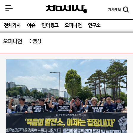
기사
제보
전체기사
이슈
인터링크
오피니언
연구소
오피니언
영상