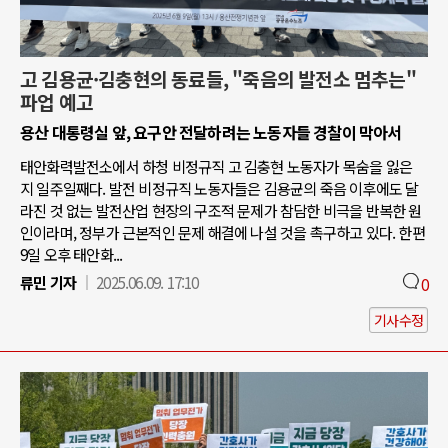
고 김용균·김충현의 동료들, "죽음의 발전소 멈추는"
파업 예고
용산 대통령실 앞, 요구안 전달하려는 노동자들 경찰이 막아서
태안화력발전소에서 하청 비정규직 고 김충현 노동자가 목숨을 잃은
지 일주일째다. 발전 비정규직 노동자들은 김용균의 죽음 이후에도 달
라진 것 없는 발전산업 현장의 구조적 문제가 참담한 비극을 반복한 원
인이라며, 정부가 근본적인 문제 해결에 나설 것을 촉구하고 있다. 한편
9일 오후 태안화...
류민 기자
2025.06.09. 17:10
0
기사수정