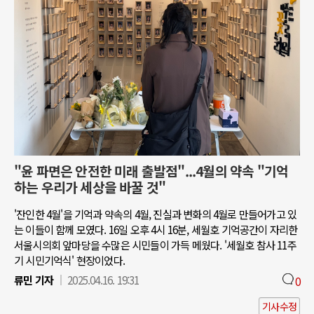
"윤 파면은 안전한 미래 출발점"...4월의 약속 "기억
하는 우리가 세상을 바꿀 것"
'잔인한 4월'을 기억과 약속의 4월, 진실과 변화의 4월로 만들어가고 있
는 이들이 함께 모였다. 16일 오후 4시 16분, 세월호 기억공간이 자리한
서울시의회 앞마당을 수많은 시민들이 가득 메웠다. '세월호 참사 11주
기 시민기억식' 현장이었다.
류민 기자
2025.04.16. 19:31
0
기사수정