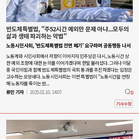
반도체특별법, "주52시간 예외만 문제 아냐...모두의
삶과 생태 파괴하는 악법"
노동시민사회, '반도체특별법 전면 폐기' 요구하며 공동행동 나서
노동계와 시민사회에서 저항이 이어지자 민주당은 다시, 노동시간 상
한 예외 조항에 대한 논의를 이어가겠다며 한발 물러섰다. 그러나 이달
중 국민의힘과 함께 반도체특별법의 국회 통과를 추진하겠다는 입장은
고수하는 모양새다. 노동시민사회는 이번 특별법이 "노동시간을 연장
해 노동자를 죽이는 반...
류민 기자
2025.02.10. 14:07
0
기사수정