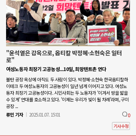
"윤석열은 감옥으로, 옵티칼 박정혜·소현숙은 일터
로"
여성노동자 최장기 고공농성...10일, 희망텐트촌 연다
불탄 공장 옥상에 아직도 두 사람이 있다. 박정혜·소현숙 한국옵티칼하
이테크 두 여성노동자의 고공농성이 일년 넘게 이어지고 있다. 여성노
동자 최장기 고공농성이다. 시민사회는 두 노동자가 '이겨서 땅을 밟을
수 있게' 연대를 호소하고 있다. '이제는 우리가 빛이 될 차례'라며, 구미
공장 ...
류민 기자
2025.01.07. 15:01
0
기사수정