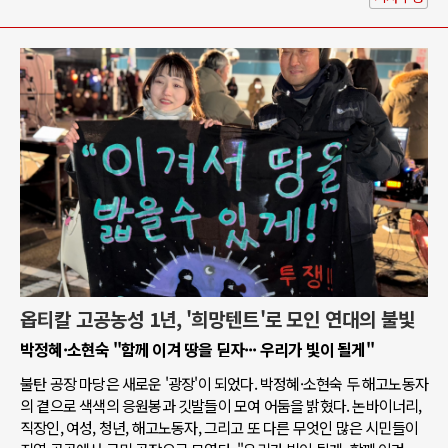
옵티칼 고공농성 1년, '희망텐트'로 모인 연대의 불빛
박정혜·소현숙 "함께 이겨 땅을 딛자··· 우리가 빛이 될게"
불탄 공장 마당은 새로운 '광장'이 되었다. 박정혜·소현숙 두 해고노동자
의 곁으로 색색의 응원봉과 깃발들이 모여 어둠을 밝혔다. 논바이너리,
직장인, 여성, 청년, 해고노동자, 그리고 또 다른 무엇인 많은 시민들이