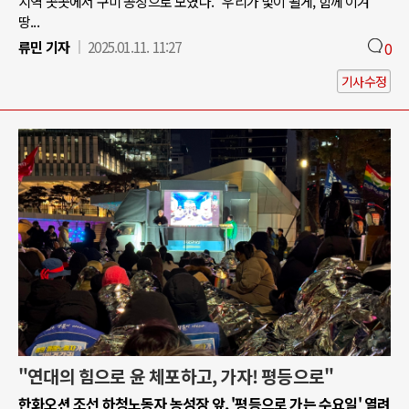
지역 곳곳에서 구미 공장으로 모였다. "우리가 빛이 될게, 함께 이겨
땅...
류민 기자
2025.01.11. 11:27
0
기사수정
"연대의 힘으로 윤 체포하고, 가자! 평등으로"
한화오션 조선 하청노동자 농성장 앞, '평등으로 가는 수요일' 열려