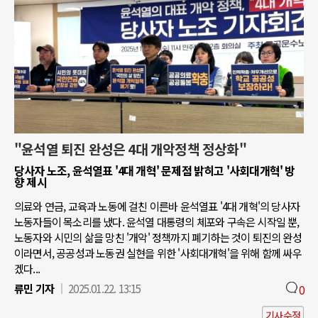
"윤석열 퇴진 완성은 4대 개악정책 정상화"
당사자 노조, 윤석열표 '4대 개혁' 문제점 밝히고 '사회대개혁' 방
향 제시
의료와 연금, 교육과 노동에 걸친 이른바 윤석열표 '4대 개혁'의 당사자
노동자들이 목소리를 냈다. 윤석열 대통령의 체포와 구속은 시작일 뿐,
노동자와 시민의 삶을 망친 '개악' 정책까지 폐기하는 것이 퇴진의 완성
이라면서, 공공성과 노동권 실현을 위한 '사회대개혁'을 위해 함께 싸우
겠다...
류민 기자
2025.01.22. 13:15
0
기사수정