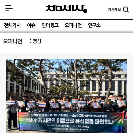
기사
제보
전체기사
이슈
인터링크
오피니언
연구소
오피니언
영상