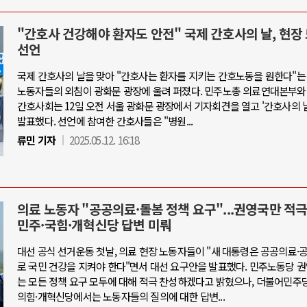
"간호사 건강해야 환자도 안전" 국제 간호사의 날, 현장
선언
국제 간호사의 날을 맞아 "간호사는 환자를 지키는 간호노동을 원한다"는
노동자들의 외침이 광화문 광장에 울려 퍼졌다. 민주노총 의료연대본부와
간호사회는 12일 오전 서울 광화문 광장에서 기자회견을 열고 '간호사의 
발표했다. 선언에 참여한 간호사들은 "병원...
류민 기자
2025.05.12. 16:18
의료 노동자 "공공의료·돌봄 정책 요구"...권영국만 적극
민주·국힘·개혁신당 답변 미뤄
대선 공식 선거운동 첫날, 의료 현장 노동자들이 "새 대통령은 공공의료
로 국민 건강을 지켜야 한다"면서 대선 요구안을 발표했다. 민주노동당 
는 모든 정책 요구 모두에 대해 적극 찬성하겠다고 밝혔으나, 더불어민주
의힘·개혁신당에서는 노동자들의 질의에 대한 답변...