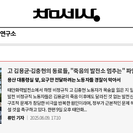
연구소
고 김용균·김충현의 동료들, "죽음의 발전소 멈추는" 파
AI와 인간
용산 대통령실 앞, 요구안 전달하려는 노동자들 경찰이 막아서
태안화력발전소에서 하청 비정규직 고 김충현 노동자가 목숨을 잃은 지 
중국 AI, 저가 공세로 글로벌 토큰 시.
발전 비정규직 노동자들은 김용균의 죽음 이후에도 달라진 것 없는 발전
AI 국부펀드 구상 놓고 미국 진보진영 
구조적 문제가 참담한 비극을 반복한 원인이라며, 정부가 근본적인 문제 
설 것을 촉구하고 있다. 한편 9일 오후 태안화...
AI 데이터센터 반대 투쟁은 새로운 글
류민 기자
2025.06.09. 17:10
AI의 숨은 환경 비용: 데이터센터 확산
AI는 어떻게 미국 민주주의를 잠식하고