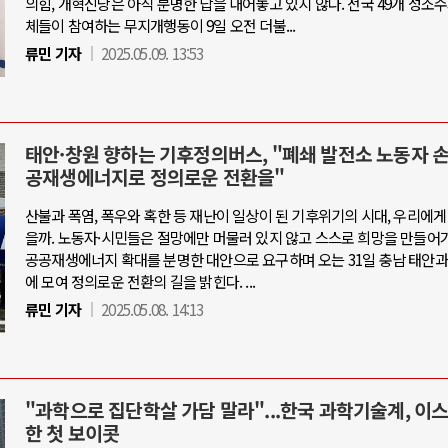
의힘, 개혁신당은 아직 분명한 답을 내어놓고 있지 않다. 전국 49개 성소
체들이 참여하는 무지개행동이 9일 오전 더불...
류민 기자
2025.05.09. 13:53
태안·창원 향하는 기후정의버스, "폐쇄 발전소 노동자 
공재생에너지로 정의로운 전환을"
산불과 폭염, 폭우와 혹한 등 재난이 일상이 된 기후위기의 시대, 우리에게
을까. 노동자·시민들은 절망에만 머물러 있지 않고 스스로 희망을 만들어가
공공재생에너지 확대를 분명한 대안으로 요구하며 오는 31일 충남 태안과
에 모여 정의로운 전환의 길을 밝힌다. ...
류민 기자
2025.05.08. 14:13
"과학으로 집단학살 가담 말라"...한국 과학기술계, 이
한 첫 보이콧