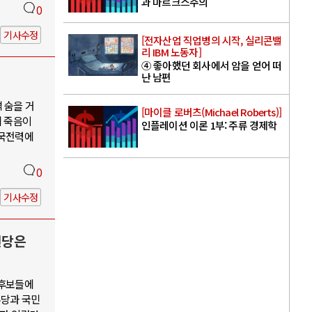
과 마르크스주의
0
기사수정
[전자산업 직업병의 시작, 실리콘밸
리 IBM 노동자]
④ 좋아했던 회사에서 암을 얻어 떠
난 남편
 숨을 거
[마이클 로버츠(Michael Roberts)]
의 죽음이
인플레이션 이론 1부: 주류 경제학
한국전력에
0
기사수정
신당은
 후보들에
주당과 국민