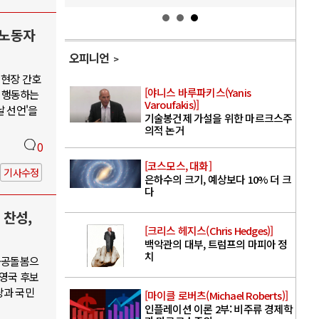
 노동자
오피니언
 현장 간호
[야니스 바루파키스(Yanis
 행동하는
Varoufakis)]
날 선언'을
기술봉건제 가설을 위한 마르크스주
의적 논거
0
[코스모스, 대화]
기사수정
은하수의 크기, 예상보다 10% 더 크
다
 찬성,
[크리스 헤지스(Chris Hedges)]
백악관의 대부, 트럼프의 마피아 정
치
·공공돌봄으
권영국 후보
당과 국민
[마이클 로버츠(Michael Roberts)]
인플레이션 이론 2부: 비주류 경제학