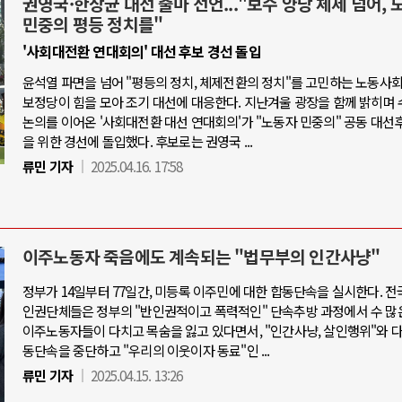
권영국·한상균 대선 출마 선언..."보수 양당 체제 넘어, 
민중의 평등 정치를"
'사회대전환 연대회의' 대선 후보 경선 돌입
윤석열 파면을 넘어 "평등의 정치, 체제전환의 정치"를 고민하는 노동사
보정당이 힘을 모아 조기 대선에 대응한다. 지난겨울 광장을 함께 밝히며 
논의를 이어온 '사회대전환 대선 연대회의'가 "노동자 민중의" 공동 대선
을 위한 경선에 돌입했다. 후보로는 권영국 ...
류민 기자
2025.04.16. 17:58
이주노동자 죽음에도 계속되는 "법무부의 인간사냥"
정부가 14일부터 77일간, 미등록 이주민에 대한 합동단속을 실시한다. 전
인권단체들은 정부의 "반인권적이고 폭력적인" 단속추방 과정에서 수 많
이주노동자들이 다치고 목숨을 잃고 있다면서, "인간사냥, 살인행위"와 
동단속을 중단하고 "우리의 이웃이자 동료"인 ...
류민 기자
2025.04.15. 13:26