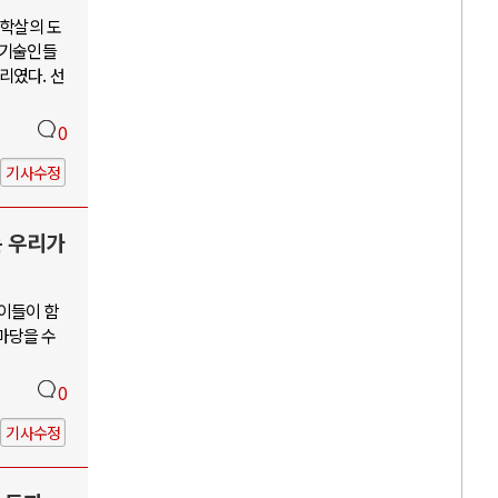
단학살의 도
학기술인들
리였다. 선
0
기사수정
는 우리가
 이들이 함
앞마당을 수
0
기사수정