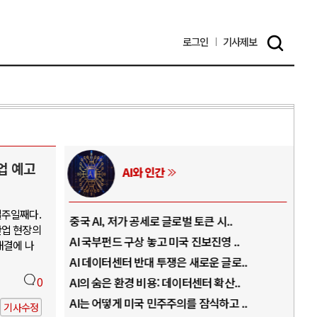
로그인
기사
제보
업 예고
러시아-우크라이나 전쟁
일주일째다.
.
전쟁의 추상화: 우크라이나, 대리전의 역..
호르
산업 현장의
..
EU·우크라이나 드론 협력 직후, 러시아..
호르
해결에 나
로..
나토, 우크라 군사지원 2027년까지 공..
이란
..
0
우크라이나, 덴마크, 에스토니아, 네덜란..
트럼
 ..
러·우크라, 대규모 공습 주고받아…민간 ..
하마
기사수정