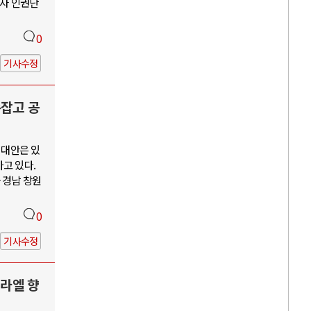
수자 인권단
0
기사수정
손잡고 공
 대안은 있
고 있다.
 경남 창원
0
기사수정
스라엘 향