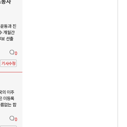
노동자
회운동과 진
수 개월간
후보 선출
0
기사수정
국의 이주
은 미등록
다름없는 합
0