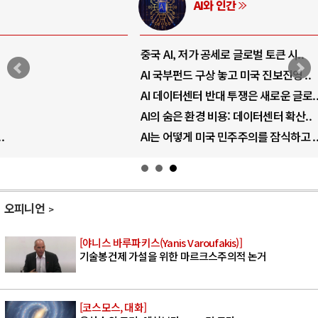
AI와 인간
중국 AI, 저가 공세로 글로벌 토큰 시..
AI 국부펀드 구상 놓고 미국 진보진영 ..
AI 데이터센터 반대 투쟁은 새로운 글로..
AI의 숨은 환경 비용: 데이터센터 확산..
AI는 어떻게 미국 민주주의를 잠식하고 ..
오피니언
[야니스 바루파키스(Yanis Varoufakis)]
기술봉건제 가설을 위한 마르크스주의적 논거
[코스모스, 대화]