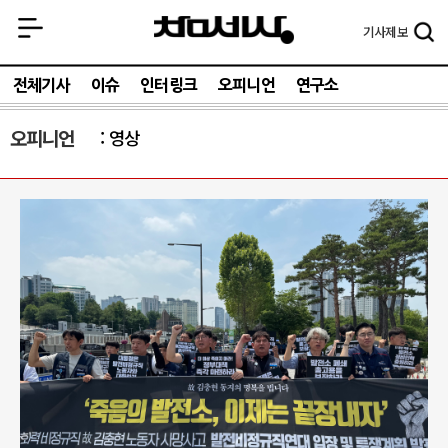
기사
제보
전체기사
이슈
인터링크
오피니언
연구소
오피니언
영상