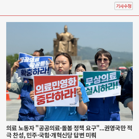
기사수정
의료 노동자 "공공의료·돌봄 정책 요구"...권영국만 적
극 찬성, 민주·국힘·개혁신당 답변 미뤄