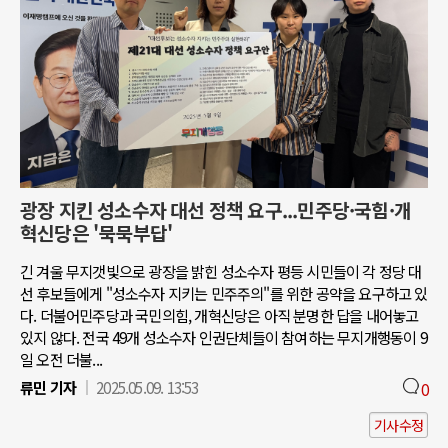
광장 지킨 성소수자 대선 정책 요구...민주당·국힘·개
혁신당은 '묵묵부답'
긴 겨울 무지갯빛으로 광장을 밝힌 성소수자 평등 시민들이 각 정당 대
선 후보들에게 "성소수자 지키는 민주주의"를 위한 공약을 요구하고 있
다. 더불어민주당과 국민의힘, 개혁신당은 아직 분명한 답을 내어놓고
있지 않다. 전국 49개 성소수자 인권단체들이 참여하는 무지개행동이 9
일 오전 더불...
류민 기자
2025.05.09. 13:53
0
기사수정