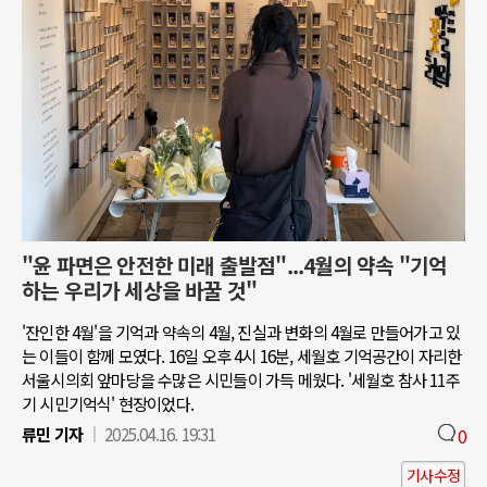
"윤 파면은 안전한 미래 출발점"...4월의 약속 "기억
하는 우리가 세상을 바꿀 것"
'잔인한 4월'을 기억과 약속의 4월, 진실과 변화의 4월로 만들어가고 있
는 이들이 함께 모였다. 16일 오후 4시 16분, 세월호 기억공간이 자리한
서울시의회 앞마당을 수많은 시민들이 가득 메웠다. '세월호 참사 11주
기 시민기억식' 현장이었다.
류민 기자
2025.04.16. 19:31
0
기사수정