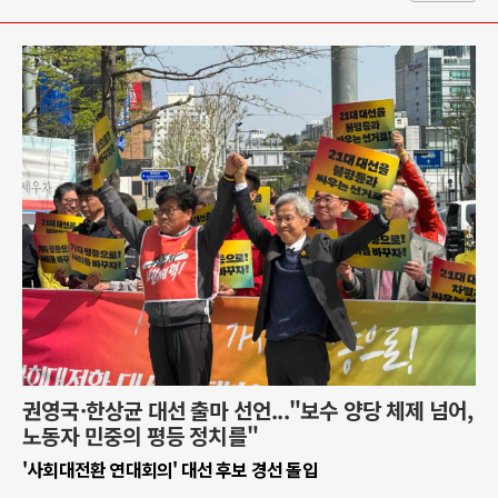
권영국·한상균 대선 출마 선언..."보수 양당 체제 넘어,
노동자 민중의 평등 정치를"
'사회대전환 연대회의' 대선 후보 경선 돌입