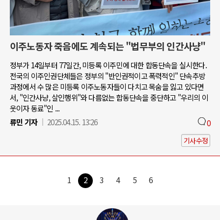
이주노동자 죽음에도 계속되는 "법무부의 인간사냥"
정부가 14일부터 77일간, 미등록 이주민에 대한 합동단속을 실시한다.
전국의 이주인권단체들은 정부의 "반인권적이고 폭력적인" 단속추방
과정에서 수 많은 미등록 이주노동자들이 다치고 목숨을 잃고 있다면
서, "인간사냥, 살인행위"와 다름없는 합동단속을 중단하고 "우리의 이
웃이자 동료"인 ...
류민 기자
2025.04.15. 13:26
0
기사수정
1
2
3
4
5
6