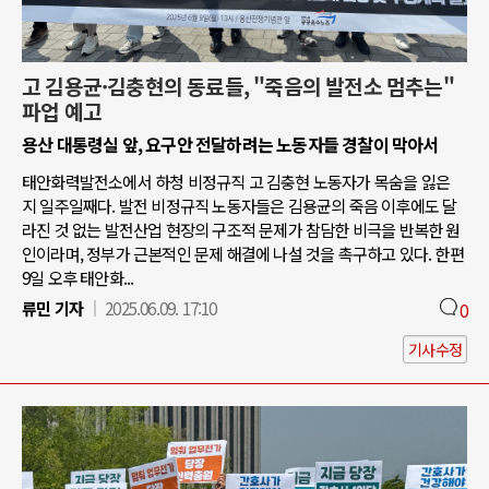
고 김용균·김충현의 동료들, "죽음의 발전소 멈추는"
파업 예고
용산 대통령실 앞, 요구안 전달하려는 노동자들 경찰이 막아서
태안화력발전소에서 하청 비정규직 고 김충현 노동자가 목숨을 잃은
지 일주일째다. 발전 비정규직 노동자들은 김용균의 죽음 이후에도 달
라진 것 없는 발전산업 현장의 구조적 문제가 참담한 비극을 반복한 원
인이라며, 정부가 근본적인 문제 해결에 나설 것을 촉구하고 있다. 한편
9일 오후 태안화...
류민 기자
2025.06.09. 17:10
0
기사수정