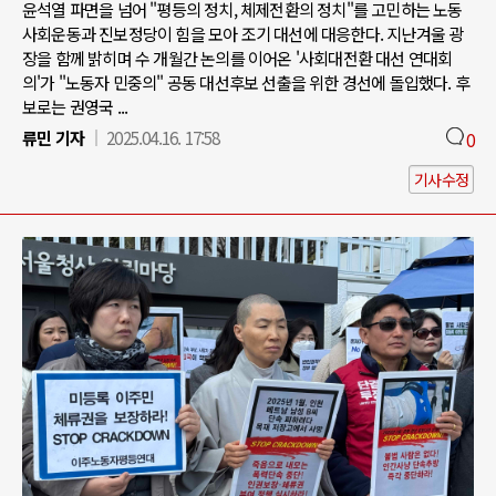
윤석열 파면을 넘어 "평등의 정치, 체제전환의 정치"를 고민하는 노동
사회운동과 진보정당이 힘을 모아 조기 대선에 대응한다. 지난겨울 광
장을 함께 밝히며 수 개월간 논의를 이어온 '사회대전환 대선 연대회
의'가 "노동자 민중의" 공동 대선후보 선출을 위한 경선에 돌입했다. 후
보로는 권영국 ...
류민 기자
2025.04.16. 17:58
0
기사수정