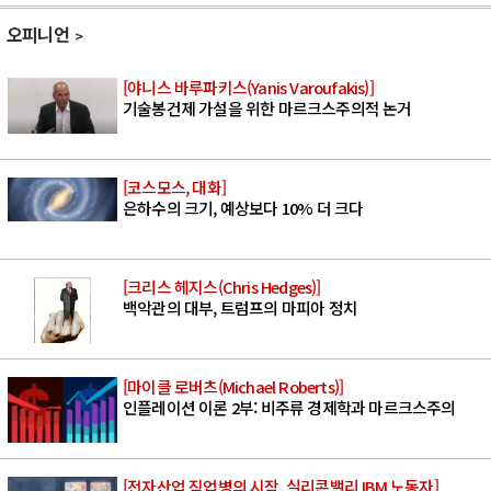
오피니언
[야니스 바루파키스(Yanis Varoufakis)]
기술봉건제 가설을 위한 마르크스주의적 논거
[코스모스, 대화]
은하수의 크기, 예상보다 10% 더 크다
[크리스 헤지스(Chris Hedges)]
백악관의 대부, 트럼프의 마피아 정치
[마이클 로버츠(Michael Roberts)]
인플레이션 이론 2부: 비주류 경제학과 마르크스주의
[전자산업 직업병의 시작, 실리콘밸리 IBM 노동자]