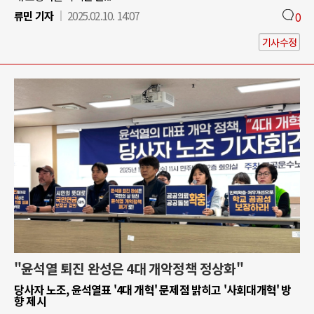
류민 기자
2025.02.10. 14:07
0
기사수정
"윤석열 퇴진 완성은 4대 개악정책 정상화"
당사자 노조, 윤석열표 '4대 개혁' 문제점 밝히고 '사회대개혁' 방
향 제시