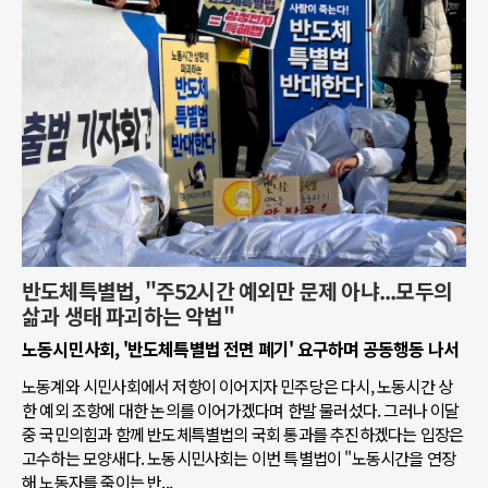
반도체특별법, "주52시간 예외만 문제 아냐...모두의
삶과 생태 파괴하는 악법"
노동시민사회, '반도체특별법 전면 폐기' 요구하며 공동행동 나서
노동계와 시민사회에서 저항이 이어지자 민주당은 다시, 노동시간 상
한 예외 조항에 대한 논의를 이어가겠다며 한발 물러섰다. 그러나 이달
중 국민의힘과 함께 반도체특별법의 국회 통과를 추진하겠다는 입장은
고수하는 모양새다. 노동시민사회는 이번 특별법이 "노동시간을 연장
해 노동자를 죽이는 반...