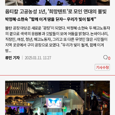
옵티칼 고공농성 1년, '희망텐트'로 모인 연대의 불빛
박정혜·소현숙 "함께 이겨 땅을 딛자··· 우리가 빛이 될게"
불탄 공장 마당은 새로운 '광장'이 되었다. 박정혜·소현숙 두 해고노동자
의 곁으로 색색의 응원봉과 깃발들이 모여 어둠을 밝혔다. 논바이너리,
직장인, 여성, 청년, 해고노동자, 그리고 또 다른 무엇인 많은 시민들이
지역 곳곳에서 구미 공장으로 모였다. "우리가 빛이 될게, 함께 이겨
땅...
류민 기자
2025.01.11. 11:27
0
기사수정