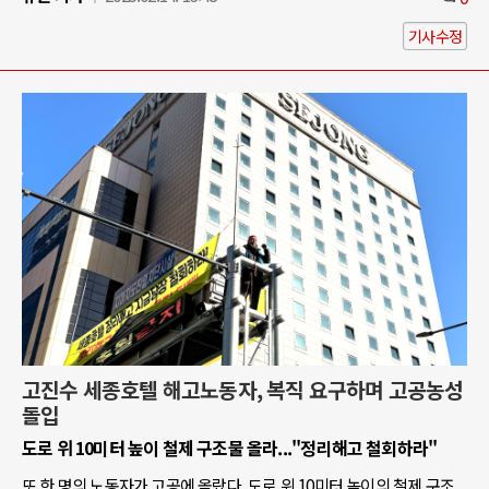
기사수정
고진수 세종호텔 해고노동자, 복직 요구하며 고공농성
돌입
도로 위 10미터 높이 철제 구조물 올라..."정리해고 철회하라"
또 한 명의 노동자가 고공에 올랐다. 도로 위 10미터 높이의 철제 구조