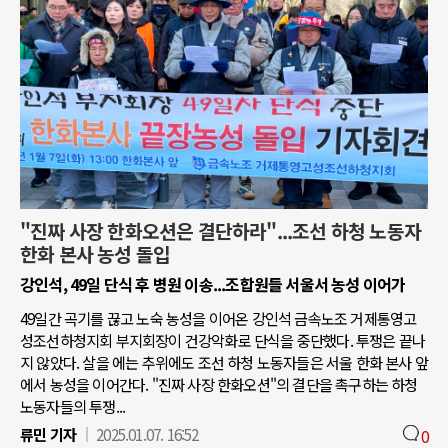
"진짜 사장 한화오션은 결단하라"...조선 하청 노동자
한화 본사 농성 돌입
강인석, 49일 단식 후 병원 이송...조합원들 서울서 농성 이어가
49일간 곡기를 끊고 노숙 농성을 이어온 강인석 금속노조 거제통영고
성조선하청지회 부지회장이 건강악화로 단식을 중단했다. 투쟁은 끝나
지 않았다. 살을 에는 추위에도 조선 하청 노동자들은 서울 한화 본사 앞
에서 농성을 이어간다. "진짜 사장 한화오션"의 결단을 촉구하는 하청
노동자들의 투쟁...
류민 기자
2025.01.07. 16:52
0