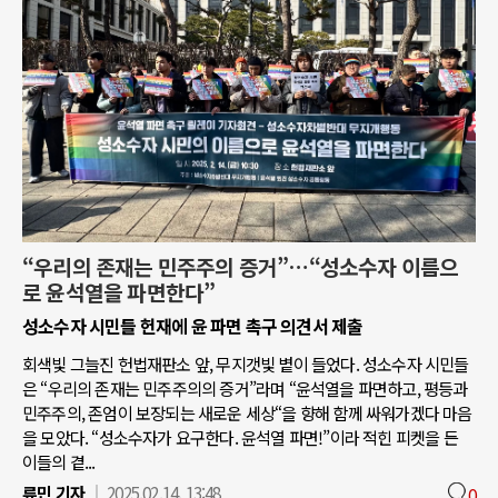
“우리의 존재는 민주주의 증거”…“성소수자 이름으
로 윤석열을 파면한다”
성소수자 시민들 헌재에 윤 파면 촉구 의견서 제출
회색빛 그늘진 헌법재판소 앞, 무지갯빛 볕이 들었다. 성소수자 시민들
은 “우리의 존재는 민주주의의 증거”라며 “윤석열을 파면하고, 평등과
민주주의, 존엄이 보장되는 새로운 세상“을 향해 함께 싸워가겠다 마음
을 모았다. “성소수자가 요구한다. 윤석열 파면!”이라 적힌 피켓을 든
이들의 곁...
류민 기자
2025.02.14. 13:48
0