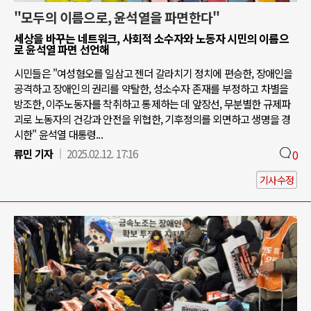
"모두의 이름으로, 윤석열을 파면한다"
세상을 바꾸는 네트워크, 사회적 소수자와 노동자 시민의 이름으
로 윤석열 파면 선언해
시민들은 "여성혐오를 일삼고 젠더 갈라치기 정치에 편승한, 장애인을
공격하고 장애인의 권리를 약탈한, 성소수자 존재를 부정하고 차별을
방조한, 이주노동자를 착취하고 통제하는 데 앞장선, 무분별한 규제파
괴로 노동자의 건강과 안전을 위협한, 기후정의를 외면하고 생명을 경
시한" 윤석열 대통령...
류민 기자
2025.02.12. 17:16
0
기사수정