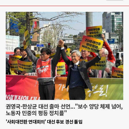
권영국·한상균 대선 출마 선언..."보수 양당 체제 넘어,
노동자 민중의 평등 정치를"
'사회대전환 연대회의' 대선 후보 경선 돌입