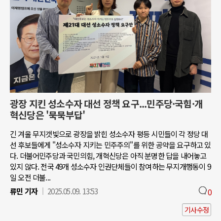
광장 지킨 성소수자 대선 정책 요구...민주당·국힘·개
혁신당은 '묵묵부답'
긴 겨울 무지갯빛으로 광장을 밝힌 성소수자 평등 시민들이 각 정당 대
선 후보들에게 "성소수자 지키는 민주주의"를 위한 공약을 요구하고 있
다. 더불어민주당과 국민의힘, 개혁신당은 아직 분명한 답을 내어놓고
있지 않다. 전국 49개 성소수자 인권단체들이 참여하는 무지개행동이 9
일 오전 더불...
류민 기자
2025.05.09. 13:53
0
기사수정