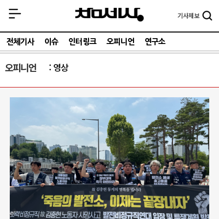
기사
제보
전체기사
이슈
인터링크
오피니언
연구소
오피니언
영상