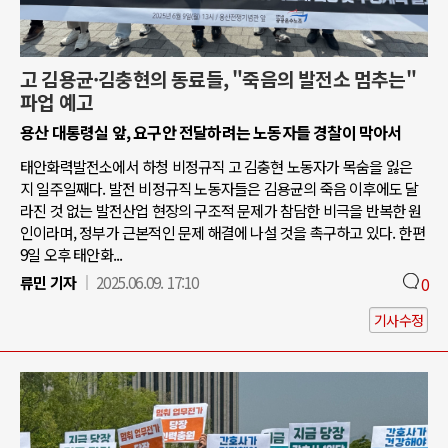
고 김용균·김충현의 동료들, "죽음의 발전소 멈추는"
파업 예고
용산 대통령실 앞, 요구안 전달하려는 노동자들 경찰이 막아서
태안화력발전소에서 하청 비정규직 고 김충현 노동자가 목숨을 잃은
지 일주일째다. 발전 비정규직 노동자들은 김용균의 죽음 이후에도 달
라진 것 없는 발전산업 현장의 구조적 문제가 참담한 비극을 반복한 원
인이라며, 정부가 근본적인 문제 해결에 나설 것을 촉구하고 있다. 한편
9일 오후 태안화...
류민 기자
2025.06.09. 17:10
0
기사수정