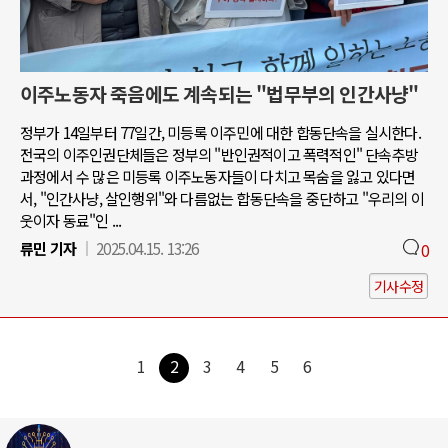
이주노동자 죽음에도 계속되는 "법무부의 인간사냥"
정부가 14일부터 77일간, 미등록 이주민에 대한 합동단속을 실시한다.
전국의 이주인권단체들은 정부의 "반인권적이고 폭력적인" 단속추방
과정에서 수 많은 미등록 이주노동자들이 다치고 목숨을 잃고 있다면
서, "인간사냥, 살인행위"와 다름없는 합동단속을 중단하고 "우리의 이
웃이자 동료"인 ...
류민 기자
2025.04.15. 13:26
0
기사수정
1
2
3
4
5
6