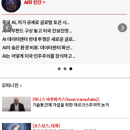
AI와 인간
중국 AI, 저가 공세로 글로벌 토큰 시..
AI 국부펀드 구상 놓고 미국 진보진영 ..
AI 데이터센터 반대 투쟁은 새로운 글로..
AI의 숨은 환경 비용: 데이터센터 확산..
AI는 어떻게 미국 민주주의를 잠식하고 ..
오피니언
[야니스 바루파키스(Yanis Varoufakis)]
기술봉건제 가설을 위한 마르크스주의적 논거
[코스모스, 대화]