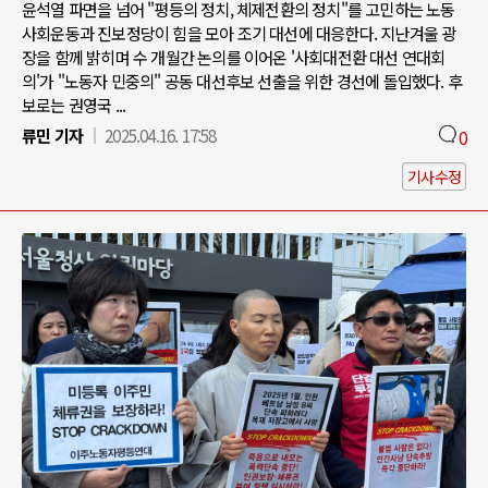
윤석열 파면을 넘어 "평등의 정치, 체제전환의 정치"를 고민하는 노동
사회운동과 진보정당이 힘을 모아 조기 대선에 대응한다. 지난겨울 광
장을 함께 밝히며 수 개월간 논의를 이어온 '사회대전환 대선 연대회
의'가 "노동자 민중의" 공동 대선후보 선출을 위한 경선에 돌입했다. 후
보로는 권영국 ...
류민 기자
2025.04.16. 17:58
0
기사수정