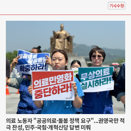
기사수정
의료 노동자 "공공의료·돌봄 정책 요구"...권영국만 적
극 찬성, 민주·국힘·개혁신당 답변 미뤄