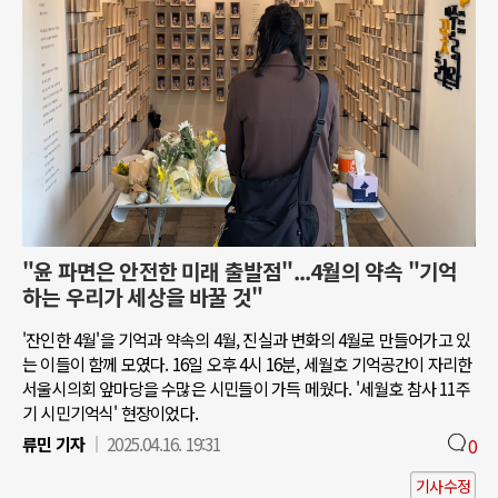
"윤 파면은 안전한 미래 출발점"...4월의 약속 "기억
하는 우리가 세상을 바꿀 것"
'잔인한 4월'을 기억과 약속의 4월, 진실과 변화의 4월로 만들어가고 있
는 이들이 함께 모였다. 16일 오후 4시 16분, 세월호 기억공간이 자리한
서울시의회 앞마당을 수많은 시민들이 가득 메웠다. '세월호 참사 11주
기 시민기억식' 현장이었다.
류민 기자
2025.04.16. 19:31
0
기사수정