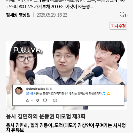
코스피 8000 VS 가계부채 2000조, 이것이 K-불평...
참세상 영상팀
2026.05.29. 16:22
0
기사수정
용사 김민하의 운동권 대모험 제3화
용사 김민하, 힐러 김동아, 도적(대도?) 김상연이 꾸며가는 시사정
치 유튜브