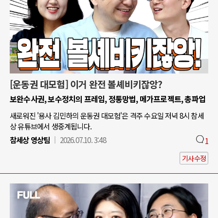
[운동권 대모험] 이거 완전 볼셰비키잖앙?
보완수사권, 보수정치의 프레임, 정통망법, 메가프로젝트, 총파업
새로워진 '용사 김민하의 운동권 대모험'은 격주 수요일 저녁 8시 참세
상 유튜브에서 생중계됩니다.
참세상 영상팀
2026.07.10. 3:48
1
기사수정