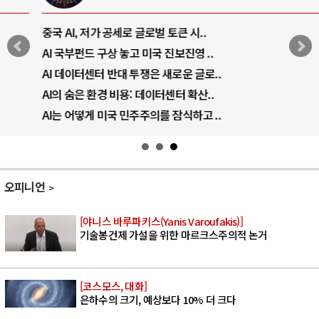
중국 AI, 저가 공세로 글로벌 토큰 시..
AI 국부펀드 구상 놓고 미국 진보진영 ..
AI 데이터센터 반대 투쟁은 새로운 글로..
AI의 숨은 환경 비용: 데이터센터 확산..
AI는 어떻게 미국 민주주의를 잠식하고 ..
오피니언
[야니스 바루파키스(Yanis Varoufakis)]
기술봉건제 가설을 위한 마르크스주의적 논거
[코스모스, 대화]
은하수의 크기, 예상보다 10% 더 크다