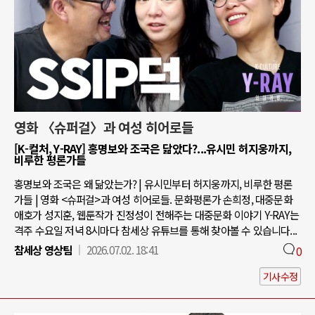
영화 〈슈퍼걸〉과 여성 히어로들
[K-컬처, Y-RAY] 홍명보와 조국은 닮았다?...유시민 허지웅까지,
비루한 평론가들
홍명보와 조국은 왜 닮았는가? | 유시민부터 허지웅까지, 비루한 평론
가들 | 영화 <슈퍼걸>과 여성 히어로들. 문화평론가 손희정, 대중문화
애호가 성지훈, 웹툰작가 진정성이 전해주는 대중문화 이야기 Y-RAY는
격주 수요일 저녁 8시마다 참세상 유튜브를 통해 찾아볼 수 있습니다...
참세상 영상팀
2026.07.02. 18:41
0
기사수정