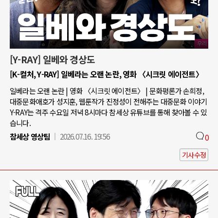
[Y-RAY] 일베와 경상도
[K-컬처, Y-RAY] 일베라는 오랜 논란, 영화 〈시크릿 에이전트〉
일베라는 오랜 논란 | 영화 〈시크릿 에이전트〉 | 문화평론가 손희정,
대중문화애호가 성지훈, 웹툰작가 진정성이 전해주는 대중문화 이야기
Y-RAY는 격주 수요일 저녁 8시마다 참세상 유튜브를 통해 찾아볼 수 있
습니다.
참세상 영상팀
2026.07.16. 19:56
0
기사수정