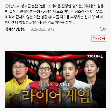
① [반도체 성과급 논란 2탄] - 초과이윤 진정한 승자는, 이재용? - 김용
범 실장 국민배당론 논쟁 - 삼성전자 노조 파업 긴급조정권 ② 나무호
피격과 끝나지 않는 이란 상황 ③ 다들 자기를 부정하는 선거 ④ AI 데
이터센터 특별법...성장지상주의로 치닫는 정부 ...
참세상 영상팀
2026.05.15. 8:42
0
기사수정