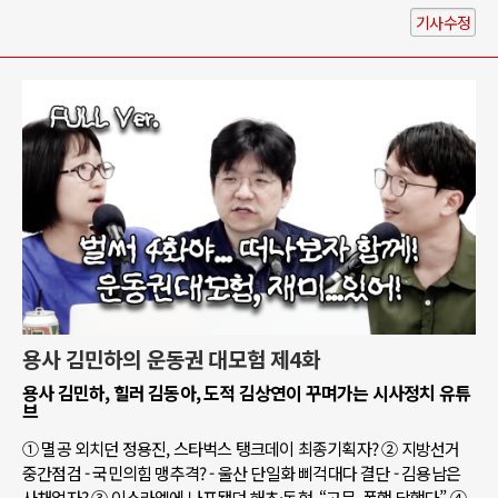
기사수정
용사 김민하의 운동권 대모험 제4화
용사 김민하, 힐러 김동아, 도적 김상연이 꾸며가는 시사정치 유튜
브
① 멸공 외치던 정용진, 스타벅스 탱크데이 최종기획자? ② 지방선거
중간점검 - 국민의힘 맹추격? - 울산 단일화 삐걱대다 결단 - 김용남은
사채업자? ③ 이스라엘에 나포됐던 해초·동현, “고문, 폭행 당했다” ④