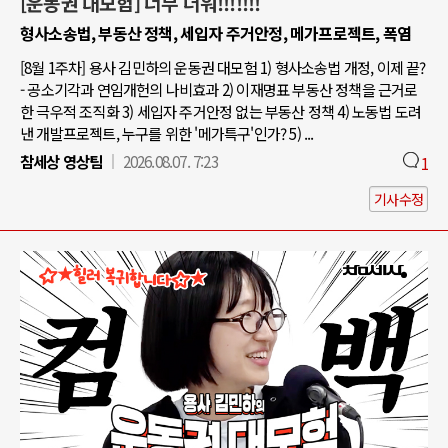
[운동권 대모험] 너무 더워!!!!!!!
형사소송법, 부동산 정책, 세입자 주거안정, 메가프로젝트, 폭염
[8월 1주차] 용사 김민하의 운동권 대모험 1) 형사소송법 개정, 이제 끝?
- 공소기각과 연임개헌의 나비효과 2) 이재명표 부동산 정책을 근거로
한 극우적 조직화 3) 세입자 주거안정 없는 부동산 정책 4) 노동법 도려
낸 개발프로젝트, 누구를 위한 '메가특구'인가? 5) ...
참세상 영상팀
2026.08.07. 7:23
1
기사수정