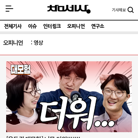
기사
제보
전체기사
이슈
인터링크
오피니언
연구소
오피니언
영상