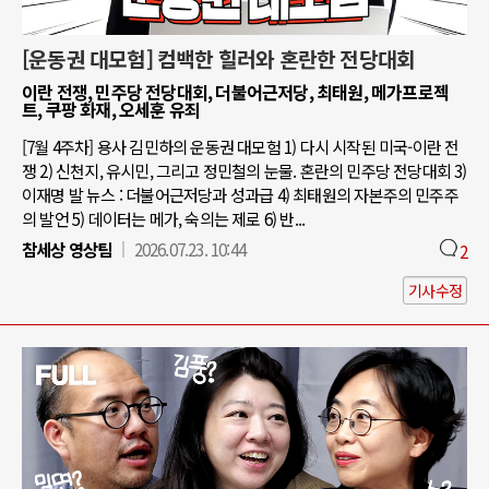
[운동권 대모험] 컴백한 힐러와 혼란한 전당대회
이란 전쟁, 민주당 전당대회, 더불어근저당, 최태원, 메가프로젝
트, 쿠팡 화재, 오세훈 유죄
[7월 4주차] 용사 김민하의 운동권 대모험 1) 다시 시작된 미국-이란 전
쟁 2) 신천지, 유시민, 그리고 정민철의 눈물. 혼란의 민주당 전당대회 3)
이재명 발 뉴스 : 더불어근저당과 성과급 4) 최태원의 자본주의 민주주
의 발언 5) 데이터는 메가, 숙의는 제로 6) 반...
참세상 영상팀
2026.07.23. 10:44
2
기사수정