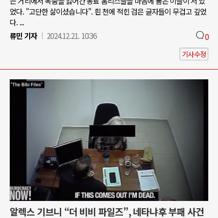
는 거리에서 목숨을 잃어간 동료 홈리스들을 마음에 품은 이들이 서 있
었다. "고단한 삶이셨습니다". 흰 천에 적힌 검은 글자들이 무겁고 깊었
다. ...
류민 기자
2024.12.21. 10:36
0
기사수정
알렉스 기브니 “더 비비 파일즈”, 네타냐후 부패 사건