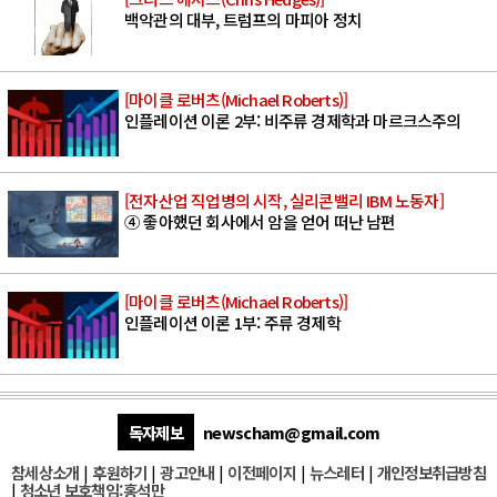
백악관의 대부, 트럼프의 마피아 정치
[마이클 로버츠(Michael Roberts)]
인플레이션 이론 2부: 비주류 경제학과 마르크스주의
[전자산업 직업병의 시작, 실리콘밸리 IBM 노동자]
④ 좋아했던 회사에서 암을 얻어 떠난 남편
[마이클 로버츠(Michael Roberts)]
인플레이션 이론 1부: 주류 경제학
독자제보
newscham@gmail.com
참세상소개
|
후원하기
|
광고안내
|
이전페이지
|
뉴스레터
|
개인정보취급방침
|
청소년 보호책임:홍석만