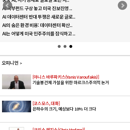
AI 국부펀드 구상 놓고 미국 진보진영 ..
AI 데이터센터 반대 투쟁은 새로운 글로..
AI의 숨은 환경 비용: 데이터센터 확산..
AI는 어떻게 미국 민주주의를 잠식하고 ..
오피니언
[야니스 바루파키스(Yanis Varoufakis)]
기술봉건제 가설을 위한 마르크스주의적 논거
[코스모스, 대화]
은하수의 크기, 예상보다 10% 더 크다
[크리스 헤지스(Chris Hedges)]