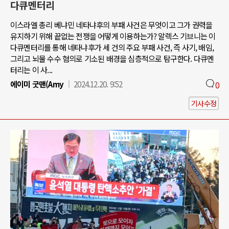
다큐멘터리
이스라엘 총리 베냐민 네타냐후의 부패 사건은 무엇이고 그가 권력을
유지하기 위해 끝없는 전쟁을 어떻게 이용하는가? 알렉스 기브니는 이
다큐멘터리를 통해 네타냐후가 세 건의 주요 부패 사건, 즉 사기, 배임,
그리고 뇌물 수수 혐의로 기소된 배경을 심층적으로 탐구한다. 다큐멘
터리는 이 사...
에이미 굿맨(Amy
2024.12.20. 9:52
0
기사수정