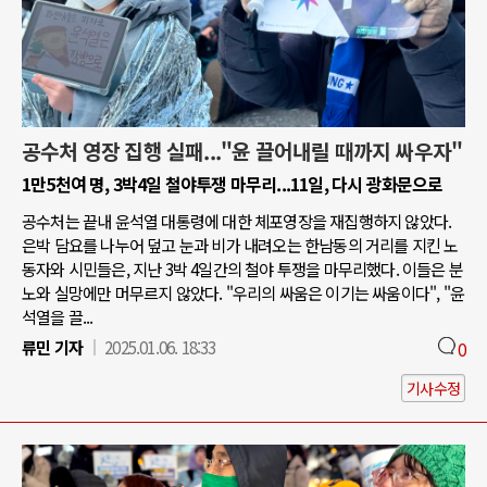
공수처 영장 집행 실패..."윤 끌어내릴 때까지 싸우자"
1만5천여 명, 3박4일 철야투쟁 마무리...11일, 다시 광화문으로
공수처는 끝내 윤석열 대통령에 대한 체포영장을 재집행하지 않았다.
은박 담요를 나누어 덮고 눈과 비가 내려오는 한남동의 거리를 지킨 노
동자와 시민들은, 지난 3박 4일간의 철야 투쟁을 마무리했다. 이들은 분
노와 실망에만 머무르지 않았다. "우리의 싸움은 이기는 싸움이다", "윤
석열을 끌...
류민 기자
2025.01.06. 18:33
0
기사수정