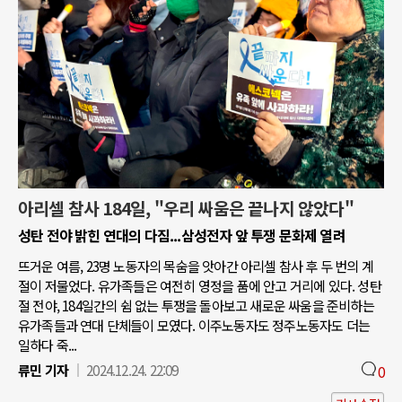
아리셀 참사 184일, "우리 싸움은 끝나지 않았다"
성탄 전야 밝힌 연대의 다짐...삼성전자 앞 투쟁 문화제 열려
뜨거운 여름, 23명 노동자의 목숨을 앗아간 아리셀 참사 후 두 번의 계
절이 저물었다. 유가족들은 여전히 영정을 품에 안고 거리에 있다. 성탄
절 전야, 184일간의 쉼 없는 투쟁을 돌아보고 새로운 싸움을 준비하는
유가족들과 연대 단체들이 모였다. 이주노동자도 정주노동자도 더는
일하다 죽...
류민 기자
2024.12.24. 22:09
0