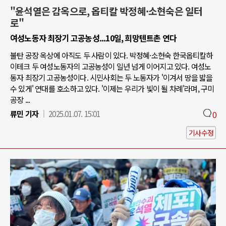
"윤석열은 감옥으로, 옵티칼 박정혜·소현숙은 일터
로"
여성노동자 최장기 고공농성...10일, 희망텐트촌 연다
불탄 공장 옥상에 아직도 두 사람이 있다. 박정혜·소현숙 한국옵티칼하
이테크 두 여성노동자의 고공농성이 일년 넘게 이어지고 있다. 여성노
동자 최장기 고공농성이다. 시민사회는 두 노동자가 '이겨서 땅을 밟을
수 있게' 연대를 호소하고 있다. '이제는 우리가 빛이 될 차례'라며, 구미
공장 ...
류민 기자
2025.01.07. 15:01
0
기사수정