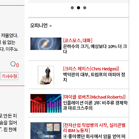
오피니언
 저물었다.
[코스모스, 대화]
 쉼 없는
은하수의 크기, 예상보다 10% 더 크
다. 이주노
다
0
[크리스 헤지스(Chris Hedges)]
백악관의 대부, 트럼프의 마피아 정
기사수정
치
[마이클 로버츠(Michael Roberts)]
인플레이션 이론 2부: 비주류 경제학
과 마르크스주의
로 만든 피
목숨을 잃어
[전자산업 직업병의 시작, 실리콘밸
. 흰 천에
리 IBM 노동자]
④ 좋아했던 회사에서 암을 얻어 떠