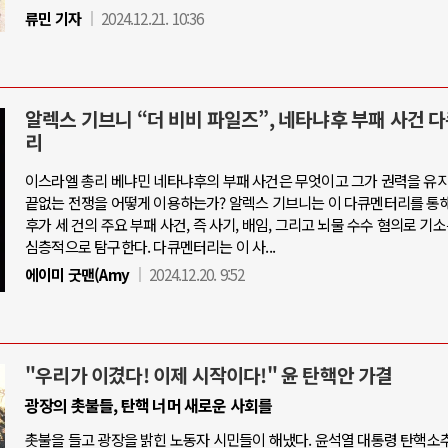
류민 기자
2024.12.21. 10:36
알렉스 기브니 “더 비비 파일즈”, 네타냐후 부패 사건 
리
이스라엘 총리 베냐민 네타냐후의 부패 사건은 무엇이고 그가 권력을 유
끝없는 전쟁을 어떻게 이용하는가? 알렉스 기브니는 이 다큐멘터리를 통
후가 세 건의 주요 부패 사건, 즉 사기, 배임, 그리고 뇌물 수수 혐의로 기
심층적으로 탐구한다. 다큐멘터리는 이 사...
에이미 굿맨(Amy
2024.12.20. 9:52
"우리가 이겼다! 이제 시작이다!" 윤 탄핵안 가결
광장의 촛불들, 탄핵 너머 새로운 사회를
촛불을 들고 광장을 밝힌 노동자 시민들이 해냈다. 윤석열 대통령 탄핵소