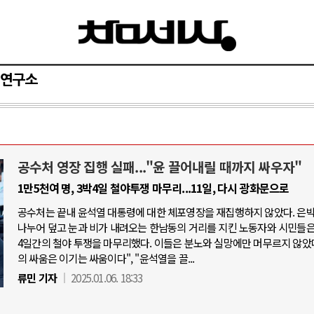
연구소
공수처 영장 집행 실패..."윤 끌어내릴 때까지 싸우자"
와 인간
러시아-우크라이나 전쟁
1만5천여 명, 3박4일 철야투쟁 마무리...11일, 다시 광화문으로
공수처는 끝내 윤석열 대통령에 대한 체포영장을 재집행하지 않았다. 은
공세로 글로벌 토큰 시..
전쟁의 추상화: 우크라이나, 대리전의 
나누어 덮고 눈과 비가 내려오는 한남동의 거리를 지킨 노동자와 시민들은,
 놓고 미국 진보진영 ..
EU·우크라이나 드론 협력 직후, 러시
4일간의 철야 투쟁을 마무리했다. 이들은 분노와 실망에만 머무르지 않았다
의 싸움은 이기는 싸움이다", "윤석열을 끌...
반대 투쟁은 새로운 글로..
나토, 우크라 군사지원 2027년까지 공
류민 기자
2025.01.06. 18:33
비용: 데이터센터 확산..
우크라이나, 덴마크, 에스토니아, 네
국 민주주의를 잠식하고 ..
러·우크라, 대규모 공습 주고받아…민간