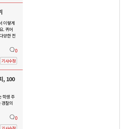
위
서 이렇게
요. 퀴어
 다양한 전
0
기사수정
, 100
 학생 주
는 경찰의
0
기사수정