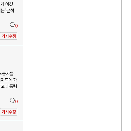
리가 이겼
는 '윤석
0
기사수정
 노동자들
케이드에 가
뚫고 대통령
0
기사수정