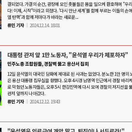
결되었다. 가결의 순간, 광장에 모인 촛불들은 몸을 일으켜 환호하며 "우
다! 이제, 시작"이라고 외쳤다. '다시 만난 세계'를 함께 부르는 이들의 손에
열 탄핵'과 함께 저마다가 바라는 새로운...
류민 기자
2024.12.14. 18:01
대통령 관저 앞 1만 노동자, "윤석열 우리가 체포하자"
민주노총 조합원들, 경찰벽 뚫고 용산서 집회
12일 윤석열의 대국민 담화에 제대로 된 사과는 없었다. 분노한 1만 명의
은 용산 대통령 집무실을 향했다. 오후 4시경 남영역 인근에서 경찰 바리
로 막혔던 노동자들은, 오후 5시 한강진역에 다시 모여 경찰의 저지선을 
관저 앞까지 나아갔다.
류민 기자
2024.12.12. 19:43
"윤석열은 의료급여 개악 말고, 퇴진이나 서두르라!"