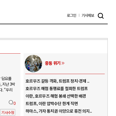
로그인
기사
제보
중동 위기
박 담요를
역..
호르무즈 갈등 격화, 트럼프 정치·경제 ..
중국
 지난 3박
아..
호르무즈 해협 통행료를 철회한 트럼프
AI
. "우리
..
이란, 호르무즈 해협 봉쇄 선택한 배경
AI
덜란..
0
트럼프, 이란 압박수단 한계 직면
AI
 ..
하마스, 가자 통치권 이양으로 휴전 의지..
AI
기사수정