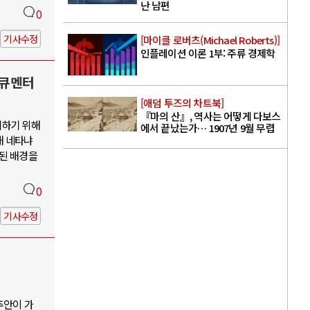
난 남편
0
기사수정
[마이클 로버츠(Michael Roberts)]
인플레이션 이론 1부: 주류 경제학
다큐멘터
[애덤 투즈의 차트북]
『마의 산』, 역사는 어떻게 다보스
지하기 위해
에서 끝났는가… 1907년 9월 무렵
해 네타냐
소된 배경을
0
기사수정
추안이 가