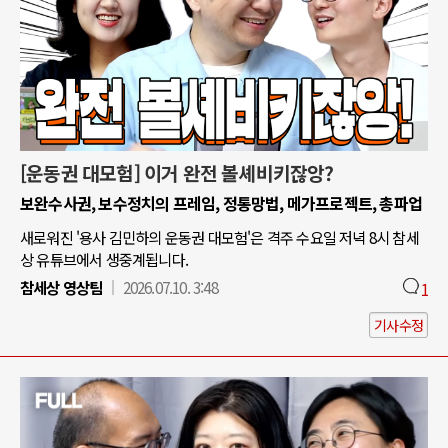
[운동권 대모험] 이거 완전 볼셰비키잖앙?
보완수사권, 보수정치의 프레임, 정통망법, 메가프로젝트, 총파업
새로워진 '용사 김민하의 운동권 대모험'은 격주 수요일 저녁 8시 참세
상 유튜브에서 생중계됩니다.
참세상 영상팀
2026.07.10. 3:48
1
기사수정