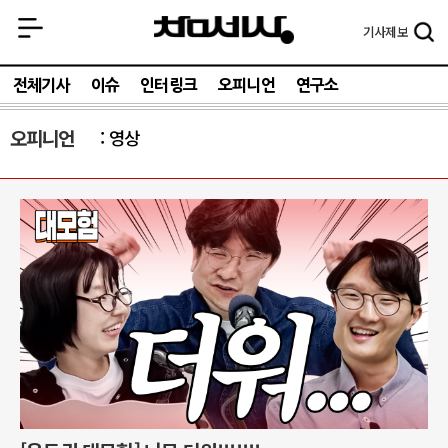
기사
제보
전체기사
이슈
인터링크
오피니언
연구소
오피니언
영상