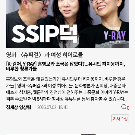
영화 〈슈퍼걸〉과 여성 히어로들
[K-컬처, Y-RAY] 홍명보와 조국은 닮았다?...유시민 허지웅까지,
비루한 평론가들
홍명보와 조국은 왜 닮았는가? | 유시민부터 허지웅까지, 비루한 평론
가들 | 영화 <슈퍼걸>과 여성 히어로들. 문화평론가 손희정, 대중문화
애호가 성지훈, 웹툰작가 진정성이 전해주는 대중문화 이야기 Y-RAY는
격주 수요일 저녁 8시마다 참세상 유튜브를 통해 찾아볼 수 있습니다...
참세상 영상팀
2026.07.02. 18:41
0
기사수정