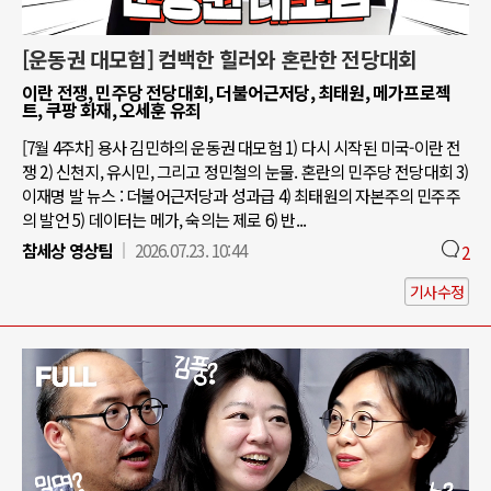
[운동권 대모험] 컴백한 힐러와 혼란한 전당대회
이란 전쟁, 민주당 전당대회, 더불어근저당, 최태원, 메가프로젝
트, 쿠팡 화재, 오세훈 유죄
[7월 4주차] 용사 김민하의 운동권 대모험 1) 다시 시작된 미국-이란 전
쟁 2) 신천지, 유시민, 그리고 정민철의 눈물. 혼란의 민주당 전당대회 3)
이재명 발 뉴스 : 더불어근저당과 성과급 4) 최태원의 자본주의 민주주
의 발언 5) 데이터는 메가, 숙의는 제로 6) 반...
참세상 영상팀
2026.07.23. 10:44
2
기사수정