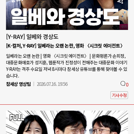
[Y-RAY] 일베와 경상도
[K-컬처, Y-RAY] 일베라는 오랜 논란, 영화 〈시크릿 에이전트〉
일베라는 오랜 논란 | 영화 〈시크릿 에이전트〉 | 문화평론가 손희정,
대중문화애호가 성지훈, 웹툰작가 진정성이 전해주는 대중문화 이야기
Y-RAY는 격주 수요일 저녁 8시마다 참세상 유튜브를 통해 찾아볼 수 있
습니다.
참세상 영상팀
2026.07.16. 19:56
0
기사수정