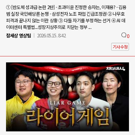
① [반도체 성과급 논란 2탄] - 초과이윤 진정한 승자는, 이재용? - 김용
범 실장 국민배당론 논쟁 - 삼성전자 노조 파업 긴급조정권 ② 나무호
피격과 끝나지 않는 이란 상황 ③ 다들 자기를 부정하는 선거 ④ AI 데
이터센터 특별법...성장지상주의로 치닫는 정부 ...
참세상 영상팀
2026.05.15. 8:42
0
기사수정