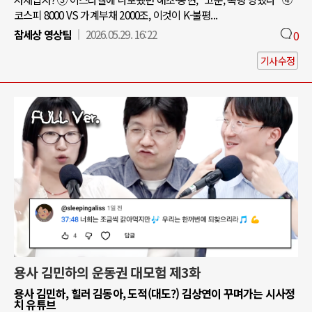
코스피 8000 VS 가계부채 2000조, 이것이 K-불평...
참세상 영상팀
2026.05.29. 16:22
0
기사수정
용사 김민하의 운동권 대모험 제3화
용사 김민하, 힐러 김동아, 도적(대도?) 김상연이 꾸며가는 시사정
치 유튜브