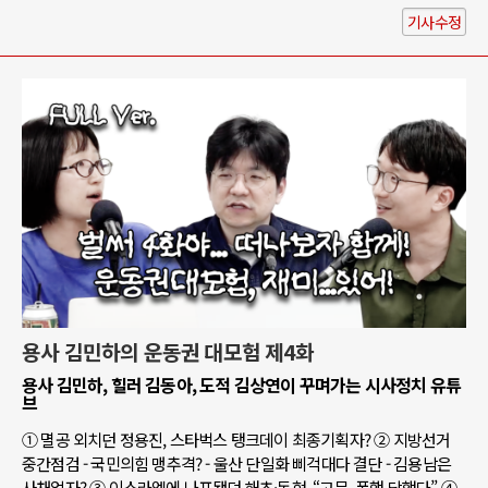
기사수정
용사 김민하의 운동권 대모험 제4화
용사 김민하, 힐러 김동아, 도적 김상연이 꾸며가는 시사정치 유튜
브
① 멸공 외치던 정용진, 스타벅스 탱크데이 최종기획자? ② 지방선거
중간점검 - 국민의힘 맹추격? - 울산 단일화 삐걱대다 결단 - 김용남은
사채업자? ③ 이스라엘에 나포됐던 해초·동현, “고문, 폭행 당했다” ④