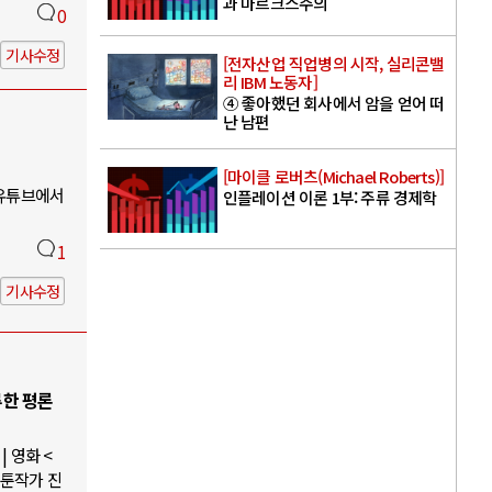
과 마르크스주의
0
기사수정
[전자산업 직업병의 시작, 실리콘밸
리 IBM 노동자]
④ 좋아했던 회사에서 암을 얻어 떠
난 남편
[마이클 로버츠(Michael Roberts)]
 유튜브에서
인플레이션 이론 1부: 주류 경제학
1
기사수정
루한 평론
 영화 <
웹툰작가 진