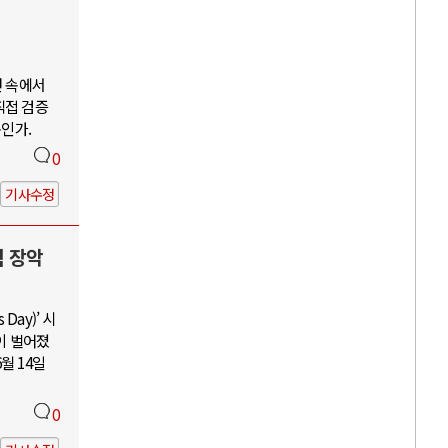
언 속에서
직접 검증
구인가.
0
기사수정
력 장악
Day)’ 시
이 벌어졌
월 14일
0