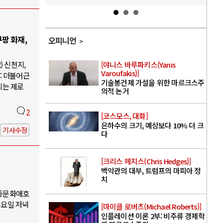
팡 화재,
오피니언
) 신천지,
[야니스 바루파키스(Yanis
Varoufakis)]
: 더불어근
기술봉건제 가설을 위한 마르크스주
의는 제로
의적 논거
2
[코스모스, 대화]
은하수의 크기, 예상보다 10% 더 크
기사수정
다
[크리스 헤지스(Chris Hedges)]
백악관의 대부, 트럼프의 마피아 정
치
대중문화애호
수요일 저녁
[마이클 로버츠(Michael Roberts)]
인플레이션 이론 2부: 비주류 경제학