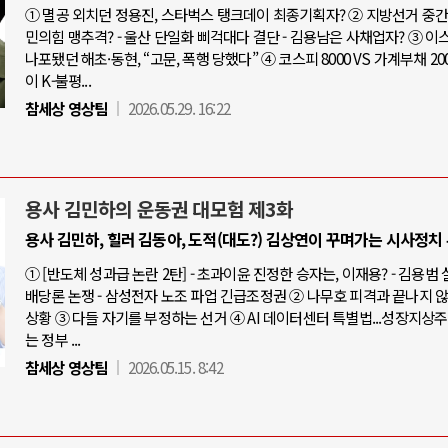
① 멸공 외치던 정용진, 스타벅스 탱크데이 최종기획자? ② 지방선거 중간점
민의힘 맹추격? - 울산 단일화 삐걱대다 결단 - 김용남은 사채업자? ③ 
나포됐던 해초·동현, “고문, 폭행 당했다” ④ 코스피 8000 VS 가계부채 20
이 K-불평...
참세상 영상팀
2026.05.29. 16:22
용사 김민하의 운동권 대모험 제3화
용사 김민하, 힐러 김동아, 도적(대도?) 김상연이 꾸며가는 시사정치
① [반도체 성과급 논란 2탄] - 초과이윤 진정한 승자는, 이재용? - 김용범
배당론 논쟁 - 삼성전자 노조 파업 긴급조정권 ② 나무호 피격과 끝나지 
상황 ③ 다들 자기를 부정하는 선거 ④ AI 데이터센터 특별법...성장지상
는 정부 ...
참세상 영상팀
2026.05.15. 8:42