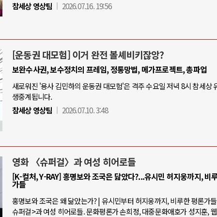
참세상 영상팀
2026.07.16. 19:56
[운동권 대모험] 이거 완전 볼셰비키잖앙?
보완수사권, 보수정치의 프레임, 정통망법, 메가프로젝트, 총파업
새로워진 '용사 김민하의 운동권 대모험'은 격주 수요일 저녁 8시 참세상
생중계됩니다.
참세상 영상팀
2026.07.10. 3:48
영화 〈슈퍼걸〉과 여성 히어로들
[K-컬처, Y-RAY] 홍명보와 조국은 닮았다?...유시민 허지웅까지, 비
가들
홍명보와 조국은 왜 닮았는가? | 유시민부터 허지웅까지, 비루한 평론가들 |
슈퍼걸>과 여성 히어로들. 문화평론가 손희정, 대중문화애호가 성지훈, 