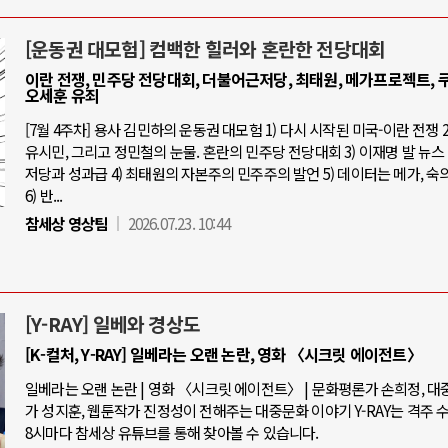
[운동권 대모험] 컴백한 힐러와 혼란한 전당대회
이란 전쟁, 민주당 전당대회, 더불어근저당, 최태원, 메가프로젝트, 쿠
오세훈 유죄
[7월 4주차] 용사 김민하의 운동권 대모험 1) 다시 시작된 미국-이란 전쟁 2
유시민, 그리고 정민철의 눈물. 혼란의 민주당 전당대회 3) 이재명 발 뉴스 
저당과 성과급 4) 최태원의 자본주의 민주주의 발언 5) 데이터는 메가, 숙
6) 반...
참세상 영상팀
2026.07.23. 10:44
[Y-RAY] 일베와 경상도
[K-컬처, Y-RAY] 일베라는 오랜 논란, 영화 〈시크릿 에이전트〉
일베라는 오랜 논란 | 영화 〈시크릿 에이전트〉 | 문화평론가 손희정, 
가 성지훈, 웹툰작가 진정성이 전해주는 대중문화 이야기 Y-RAY는 격주 
8시마다 참세상 유튜브를 통해 찾아볼 수 있습니다.