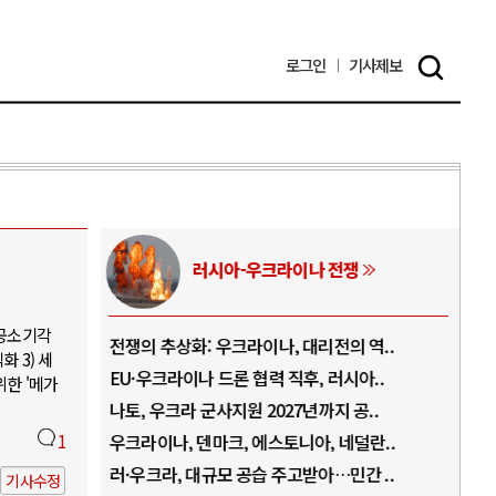
로그인
기사
제보
러시아-우크라이나 전쟁
 공소기각
.
전쟁의 추상화: 우크라이나, 대리전의 역..
호르
 3) 세
..
EU·우크라이나 드론 협력 직후, 러시아..
호르
위한 '메가
로..
나토, 우크라 군사지원 2027년까지 공..
이란
..
1
우크라이나, 덴마크, 에스토니아, 네덜란..
트럼
 ..
러·우크라, 대규모 공습 주고받아…민간 ..
하마
기사수정