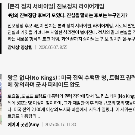
[본격 정치 서바이벌] 진보정치 라이어게임
4명의 진보정당 후보가 모였다. 진실을 말하는 후보는 누구인가?
진보정당 후보 4인이 펼치는 본격 정치 서바이벌, 라이어게임. 서로의 발
진실과 거짓을 가려내는 치열한 심리전이 벌어진다. 정치의 말과 현실을 
하는 새로운 형식의 토크 게임. 과연 끝까지 살아남는 ‘진보 정치인’은 누
참세상 영상팀
2026.05.07. 8:55
왕은 없다(No Kings) : 미국 전역 수백만 명, 트럼프 권
에 항의하며 군사 퍼레이드 압도
토요일, 도널드 트럼프 대통령의 권력 장악에 맞서 ‘노 킹스 데이(No Kings 
위에 500만 명 이상이 참여하며, 그가 재임한 이후 최대 규모의 항의 행동
다. 미국 전역 2,100개 이상의 도시와 마을에서 시위가 열렸다. 이 시위는 6
트럼프 대통령의 ...
에이미 굿맨(Amy
2025.06.17. 11:30