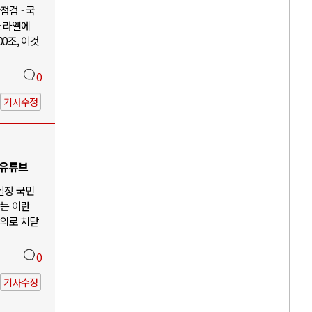
검 - 국
이스라엘에
00조, 이것
0
기사수정
 유튜브
 실장 국민
않는 이란
주의로 치닫
0
기사수정