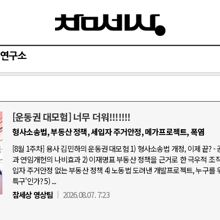
연구소
[운동권 대모험] 너무 더워!!!!!!!
AI와 인간
형사소송법, 부동산 정책, 세입자 주거안정, 메가프로젝트, 폭염
[8월 1주차] 용사 김민하의 운동권 대모험 1) 형사소송법 개정, 이제 끝? -
중국 AI, 저가 공세로 글로벌 토큰 시.
과 연임개헌의 나비효과 2) 이재명표 부동산 정책을 근거로 한 극우적 조직화
AI 국부펀드 구상 놓고 미국 진보진영 
입자 주거안정 없는 부동산 정책 4) 노동법 도려낸 개발프로젝트, 누구를 
특구'인가? 5) ...
AI 데이터센터 반대 투쟁은 새로운 글
참세상 영상팀
2026.08.07. 7:23
AI의 숨은 환경 비용: 데이터센터 확산
AI는 어떻게 미국 민주주의를 잠식하고