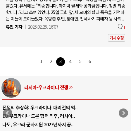
흘렀다. 유서에는 "죄송합니다. 마지막 월세와 공과금입니다. 정말 죄송
합니다.”라고 쓰여 있었다. 25일 국회 앞, 세 모녀의 삶과 죽음을 기억하
는 이들이 모여들었다. 쪽방촌 주민, 장애인, 전세사기 피해자 등 사회...
류민 기자
2025.02.25. 16:07
1
기사수정
1
2
3
4
5
6
-우크라이나 전쟁
중동 위
라이나, 대리전의 역..
호르무즈 갈등 격화, 
협력 직후, 러시아..
호르무즈 해협 통행
 2027년까지 공..
이란, 호르무즈 해협