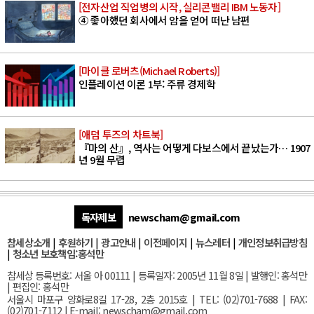
[전자산업 직업병의 시작, 실리콘밸리 IBM 노동자]
④ 좋아했던 회사에서 암을 얻어 떠난 남편
[마이클 로버츠(Michael Roberts)]
인플레이션 이론 1부: 주류 경제학
[애덤 투즈의 차트북]
『마의 산』, 역사는 어떻게 다보스에서 끝났는가… 1907
년 9월 무렵
독자제보
newscham@gmail.com
참세상소개
|
후원하기
|
광고안내
|
이전페이지
|
뉴스레터
|
개인정보취급방침
|
청소년 보호책임:홍석만
참세상 등록번호: 서울 아 00111 | 등록일자: 2005년 11월 8일 | 발행인: 홍석만
| 편집인: 홍석만
서울
시 마포구 양화로8길 17-28, 2층 2015호
| TEL: (02)701-7688 | FAX:
(02)701-7112 |
E-mail:
newscham@gmail.com