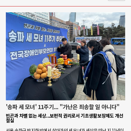
'송파 세 모녀' 11주기... "가난은 죄송할 일 아니다"
빈곤과 차별 없는 세상...보편적 권리로서 기초생활보장제도 개선
절실
서울 송파구 반지하 방에서 살아가던 세 모녀가 세상을 떠난 지 11년이