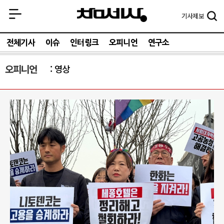
기사
제보
전체기사
이슈
인터링크
오피니언
연구소
오피니언
영상