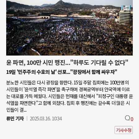
윤 파면, 100만 시민 행진..."하루도 기다릴 수 없다"
19일 '민주주의 수호의 날' 선포..."광장에서 함께 싸우자"
분노한 시민들은 다시 광장을 향한다. 15일 주말 집회에는 100만명의
시민들이 '윤석열 즉각 파면'을 촉구하며 경복궁역부터 안국역에 이르
는 대로를 가득 메웠다. 시민들은 헌재를 대신해서 "피청구인 대통령 윤
석열을 파면한다"고 함께 외쳤다. 집회 후 행진에는 갈수록 더 많은 시
민들이 결...
류민 기자
2025.03.16. 10:34
0
기사수정