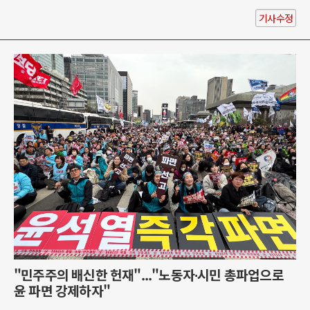
기사수정
"민주주의 배신한 헌재"..."노동자∙시민 총파업으로
윤 파면 강제하자"