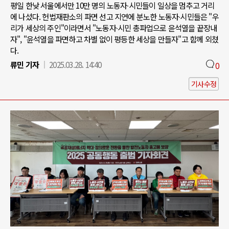
평일 한낮 서울에서만 10만 명의 노동자∙시민들이 일상을 멈추고 거리
에 나섰다. 헌법재판소의 파면 선고 지연에 분노한 노동자∙시민들은 "우
리가 세상의 주인"이라면서 "노동자∙시민 총파업으로 윤석열을 끝장내
자", "윤석열을 파면하고 차별 없이 평등한 세상을 만들자"고 함께 외쳤
다.
류민 기자
2025.03.28. 14:40
0
기사수정