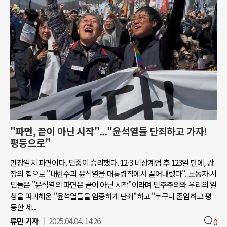
"파면, 끝이 아닌 시작"..."윤석열들 단죄하고 가자!
평등으로"
만장일치 파면이다. 민중이 승리했다. 12·3 비상계엄 후 123일 만에, 광
장의 힘으로 "내란수괴 윤석열을 대통령직에서 끌어내렸다". 노동자∙시
민들은 "윤석열의 파면은 끝이 아닌 시작"이라며 민주주의와 우리의 일
상을 파괴해온 "윤석열들을 엄중하게 단죄"하고 "누구나 존엄하고 평
등한 세...
류민 기자
2025.04.04. 14:26
0