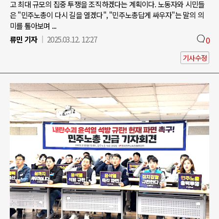
고 최대 규모의 집중 투쟁을 조직하겠다는 계획이다. 노동자와 시민들
은 "민주노총이 다시 길을 열겠다", "민주노총답게 싸우자"는 말의 의
미를 톺아보며 ...
류민 기자
2025.03.12. 12:27
0
기사수정