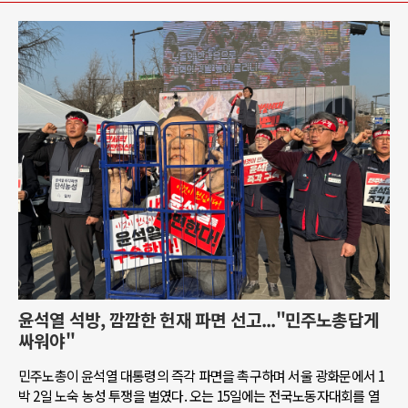
윤석열 석방, 깜깜한 헌재 파면 선고..."민주노총답게
싸워야"
민주노총이 윤석열 대통령의 즉각 파면을 촉구하며 서울 광화문에서 1
박 2일 노숙 농성 투쟁을 벌였다. 오는 15일에는 전국노동자대회를 열