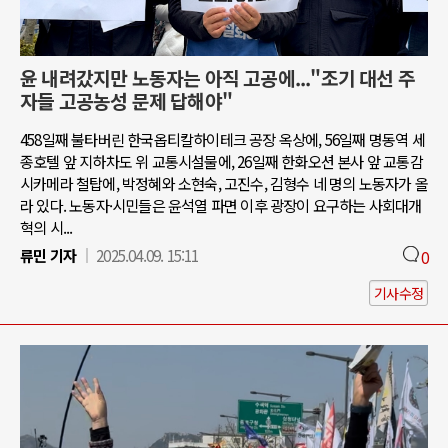
윤 내려갔지만 노동자는 아직 고공에..."조기 대선 주
자들 고공농성 문제 답해야"
458일째 불타버린 한국옵티칼하이테크 공장 옥상에, 56일째 명동역 세
종호텔 앞 지하차도 위 교통시설물에, 26일째 한화오션 본사 앞 교통감
시카메라 철탑에, 박정혜와 소현숙, 고진수, 김형수 네 명의 노동자가 올
라 있다. 노동자·시민들은 윤석열 파면 이후 광장이 요구하는 사회대개
혁의 시...
류민 기자
2025.04.09. 15:11
0
기사수정