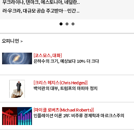
 에스토니아, 네덜란..
트럼프, 이란 압박수
공습 주고받아…민간 ..
하마스, 가자 통치권
오피니언
[코스모스, 대화]
은하수의 크기, 예상보다 10% 더 크다
[크리스 헤지스(Chris Hedges)]
백악관의 대부, 트럼프의 마피아 정치
[마이클 로버츠(Michael Roberts)]
인플레이션 이론 2부: 비주류 경제학과 마르크스주의