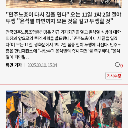
"민주노총이 다시 길을 연다" 오는 11일 1박 2일 철야
투쟁 "윤석열 파면까지 모든 것을 걸고 투쟁할 것"
전국민주노동조합총연맹은 긴급 기자회견을 열고 윤석열 석방에 대한
입장과 앞으로의 투쟁 계획을 발표했다. "민주노총이 다시 길을 열겠
다"며 오는 11일, 광화문에서 1박 2일 집중 철야 투쟁에 나선다. 민주노
총은 헌법재판소에 "내란수괴 윤석열의 즉각 파면"을 촉구하며, "윤석
열이 파면될 ...
류민 기자
2025.03.10. 15:04
0
기사수정