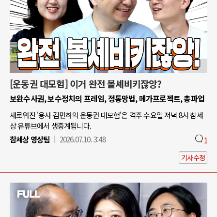
[운동권 대모험] 이거 완전 볼셰비키잖앙?
보완수사권, 보수정치의 프레임, 정통망법, 메가프로젝트, 총파업
새로워진 '용사 김민하의 운동권 대모험'은 격주 수요일 저녁 8시 참세
상 유튜브에서 생중계됩니다.
참세상 영상팀
2026.07.10. 3:48
1
기사수정