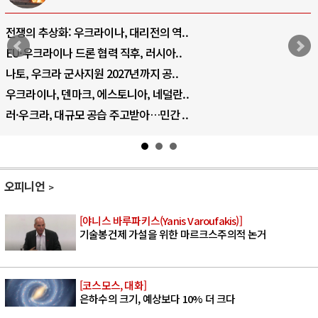
전쟁의 추상화: 우크라이나, 대리전의 역..
EU·우크라이나 드론 협력 직후, 러시아..
나토, 우크라 군사지원 2027년까지 공..
우크라이나, 덴마크, 에스토니아, 네덜란..
러·우크라, 대규모 공습 주고받아…민간 ..
오피니언
[야니스 바루파키스(Yanis Varoufakis)]
기술봉건제 가설을 위한 마르크스주의적 논거
[코스모스, 대화]
은하수의 크기, 예상보다 10% 더 크다