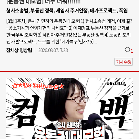
[운동권 대모험] 너무 더워!!!!!!!
형사소송법, 부동산 정책, 세입자 주거안정, 메가프로젝트, 폭염
[8월 1주차] 용사 김민하의 운동권 대모험 1) 형사소송법 개정, 이제 끝?
- 공소기각과 연임개헌의 나비효과 2) 이재명표 부동산 정책을 근거로
한 극우적 조직화 3) 세입자 주거안정 없는 부동산 정책 4) 노동법 도려
낸 개발프로젝트, 누구를 위한 '메가특구'인가? 5) ...
참세상 영상팀
2026.08.07. 7:23
1
기사수정