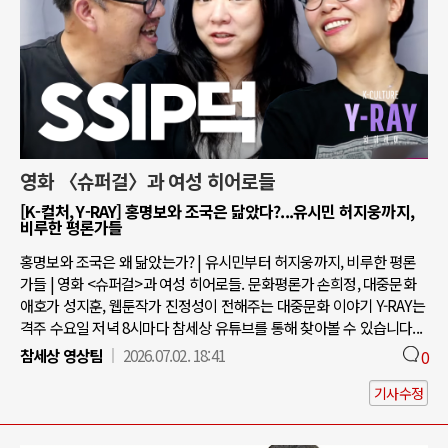
영화 〈슈퍼걸〉과 여성 히어로들
[K-컬처, Y-RAY] 홍명보와 조국은 닮았다?...유시민 허지웅까지,
비루한 평론가들
홍명보와 조국은 왜 닮았는가? | 유시민부터 허지웅까지, 비루한 평론
가들 | 영화 <슈퍼걸>과 여성 히어로들. 문화평론가 손희정, 대중문화
애호가 성지훈, 웹툰작가 진정성이 전해주는 대중문화 이야기 Y-RAY는
격주 수요일 저녁 8시마다 참세상 유튜브를 통해 찾아볼 수 있습니다...
참세상 영상팀
2026.07.02. 18:41
0
기사수정