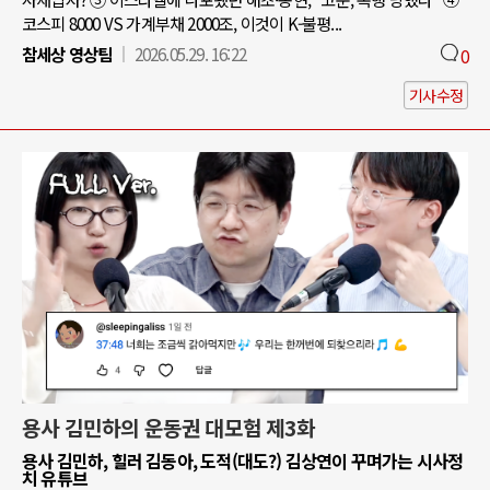
코스피 8000 VS 가계부채 2000조, 이것이 K-불평...
참세상 영상팀
2026.05.29. 16:22
0
기사수정
용사 김민하의 운동권 대모험 제3화
용사 김민하, 힐러 김동아, 도적(대도?) 김상연이 꾸며가는 시사정
치 유튜브