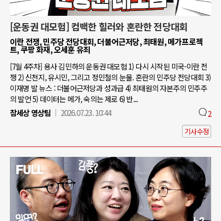
[운동권 대모험] 컴백한 힐러와 혼란한 전당대회
이란 전쟁, 민주당 전당대회, 더불어근저당, 최태원, 메가프로젝
트, 쿠팡 화재, 오세훈 유죄
[7월 4주차] 용사 김민하의 운동권 대모험 1) 다시 시작된 미국-이란 전
쟁 2) 신천지, 유시민, 그리고 정민철의 눈물. 혼란의 민주당 전당대회 3)
이재명 발 뉴스 : 더불어근저당과 성과급 4) 최태원의 자본주의 민주주
의 발언 5) 데이터는 메가, 숙의는 제로 6) 반...
참세상 영상팀
2026.07.23. 10:44
2
기사수정