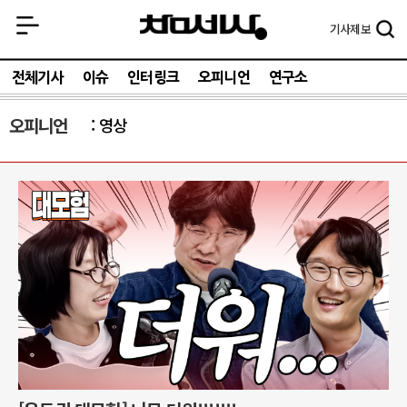
기사
제보
전체기사
이슈
인터링크
오피니언
연구소
오피니언
영상