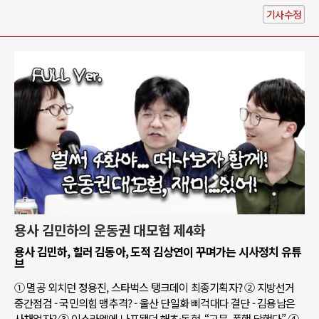
기사수정
용사 김민하의 운동권 대모험 제4화
용사 김민하, 힐러 김동아, 도적 김상연이 꾸며가는 시사정치 유튜
브
① 멸공 외치던 정용진, 스타벅스 탱크데이 최종기획자? ② 지방선거
중간점검 - 국민의힘 맹추격? - 울산 단일화 삐걱대다 결단 - 김용남은
사채업자? ③ 이스라엘에 나포됐던 해초·동현, “고문, 폭행 당했다” ④