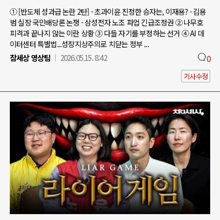
① [반도체 성과급 논란 2탄] - 초과이윤 진정한 승자는, 이재용? - 김용
범 실장 국민배당론 논쟁 - 삼성전자 노조 파업 긴급조정권 ② 나무호
피격과 끝나지 않는 이란 상황 ③ 다들 자기를 부정하는 선거 ④ AI 데
이터센터 특별법...성장지상주의로 치닫는 정부 ...
참세상 영상팀
2026.05.15. 8:42
0
기사수정