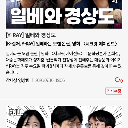
[Y-RAY] 일베와 경상도
[K-컬처, Y-RAY] 일베라는 오랜 논란, 영화 〈시크릿 에이전트〉
일베라는 오랜 논란 | 영화 〈시크릿 에이전트〉 | 문화평론가 손희정,
대중문화애호가 성지훈, 웹툰작가 진정성이 전해주는 대중문화 이야기
Y-RAY는 격주 수요일 저녁 8시마다 참세상 유튜브를 통해 찾아볼 수 있
습니다.
참세상 영상팀
2026.07.16. 19:56
0
기사수정