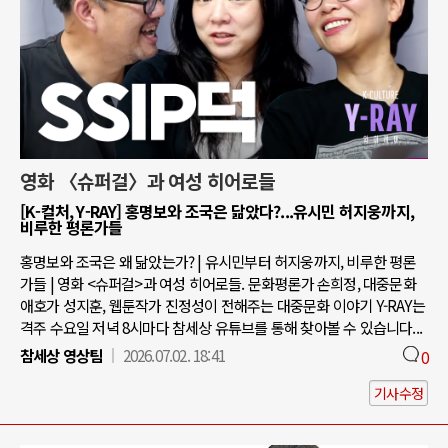
영화 〈슈퍼걸〉과 여성 히어로들
[K-컬처, Y-RAY] 홍명보와 조국은 닮았다?...유시민 허지웅까지,
비루한 평론가들
홍명보와 조국은 왜 닮았는가? | 유시민부터 허지웅까지, 비루한 평론
가들 | 영화 <슈퍼걸>과 여성 히어로들. 문화평론가 손희정, 대중문화
애호가 성지훈, 웹툰작가 진정성이 전해주는 대중문화 이야기 Y-RAY는
격주 수요일 저녁 8시마다 참세상 유튜브를 통해 찾아볼 수 있습니다...
참세상 영상팀
2026.07.02. 18:41
0
기사수정