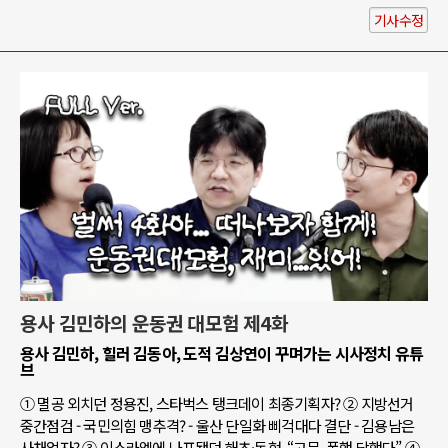
기사수정
용사 김민하의 운동권 대모험 제4화
용사 김민하, 힐러 김동아, 도적 김상연이 꾸며가는 시사정치 유튜
브
① 멸공 외치던 정용진, 스타벅스 탱크데이 최종기획자? ② 지방선거
중간점검 - 국민의힘 맹추격? - 울산 단일화 삐걱대다 결단 - 김용남은
사채업자? ③ 이스라엘에 나포됐던 해초·동현, “고문, 폭행 당했다” ④