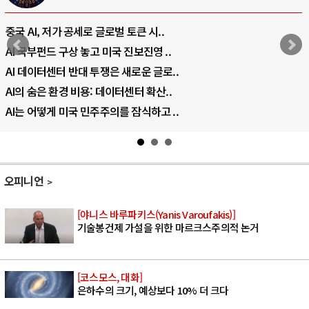
전쟁의 추상화: 우크라이나, 대리전의 역..
EU·우크라이나 드론 협력 직후, 러시아..
나토, 우크라 군사지원 2027년까지 공..
우크라이나, 덴마크, 에스토니아, 네덜란..
러·우크라, 대규모 공습 주고받아…민간 ..
오피니언
[야니스 바루파키스(Yanis Varoufakis)]
기술봉건제 가설을 위한 마르크스주의적 논거
[코스모스, 대화]
은하수의 크기, 예상보다 10% 더 크다