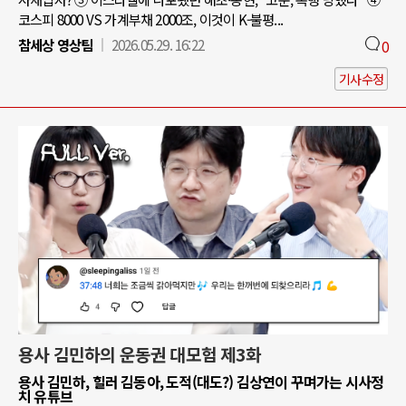
코스피 8000 VS 가계부채 2000조, 이것이 K-불평...
참세상 영상팀
2026.05.29. 16:22
0
기사수정
용사 김민하의 운동권 대모험 제3화
용사 김민하, 힐러 김동아, 도적(대도?) 김상연이 꾸며가는 시사정
치 유튜브