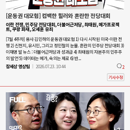
[운동권 대모험] 컴백한 힐러와 혼란한 전당대회
이란 전쟁, 민주당 전당대회, 더불어근저당, 최태원, 메가프로젝
트, 쿠팡 화재, 오세훈 유죄
[7월 4주차] 용사 김민하의 운동권 대모험 1) 다시 시작된 미국-이란 전
쟁 2) 신천지, 유시민, 그리고 정민철의 눈물. 혼란의 민주당 전당대회 3)
이재명 발 뉴스 : 더불어근저당과 성과급 4) 최태원의 자본주의 민주주
의 발언 5) 데이터는 메가, 숙의는 제로 6) 반...
참세상 영상팀
2026.07.23. 10:44
2
기사수정