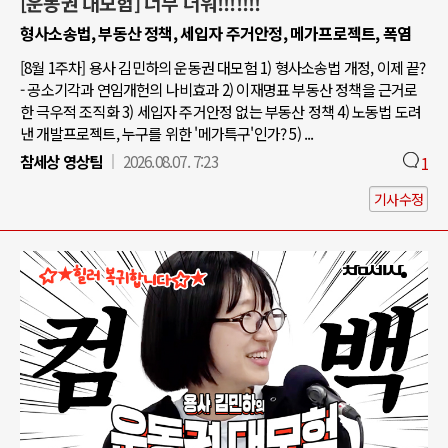
[운동권 대모험] 너무 더워!!!!!!!
형사소송법, 부동산 정책, 세입자 주거안정, 메가프로젝트, 폭염
[8월 1주차] 용사 김민하의 운동권 대모험 1) 형사소송법 개정, 이제 끝?
- 공소기각과 연임개헌의 나비효과 2) 이재명표 부동산 정책을 근거로
한 극우적 조직화 3) 세입자 주거안정 없는 부동산 정책 4) 노동법 도려
낸 개발프로젝트, 누구를 위한 '메가특구'인가? 5) ...
참세상 영상팀
2026.08.07. 7:23
1
기사수정