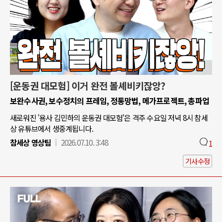
[운동권 대모험] 이거 완전 볼셰비키잖앙?
보완수사권, 보수정치의 프레임, 정통망법, 메가프로젝트, 총파업
새로워진 '용사 김민하의 운동권 대모험'은 격주 수요일 저녁 8시 참세
상 유튜브에서 생중계됩니다.
참세상 영상팀
2026.07.10. 3:48
1
기사수정