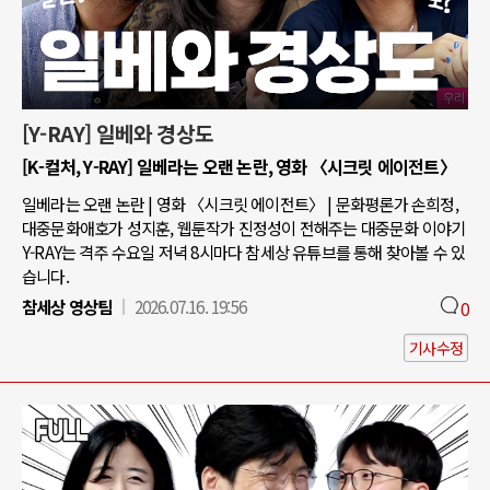
[Y-RAY] 일베와 경상도
[K-컬처, Y-RAY] 일베라는 오랜 논란, 영화 〈시크릿 에이전트〉
일베라는 오랜 논란 | 영화 〈시크릿 에이전트〉 | 문화평론가 손희정,
대중문화애호가 성지훈, 웹툰작가 진정성이 전해주는 대중문화 이야기
Y-RAY는 격주 수요일 저녁 8시마다 참세상 유튜브를 통해 찾아볼 수 있
습니다.
참세상 영상팀
2026.07.16. 19:56
0
기사수정