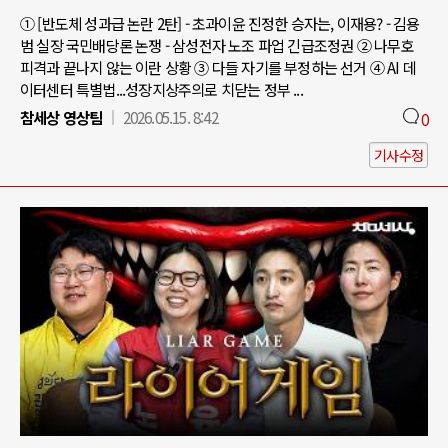
① [반도체 성과급 논란 2탄] - 초과이윤 진정한 승자는, 이재용? - 김용
범 실장 국민배당론 논쟁 - 삼성전자 노조 파업 긴급조정권 ② 나무호
피격과 끝나지 않는 이란 상황 ③ 다들 자기를 부정하는 선거 ④ AI 데
이터센터 특별법...성장지상주의로 치닫는 정부 ...
참세상 영상팀
2026.05.15. 8:42
0
기사수정