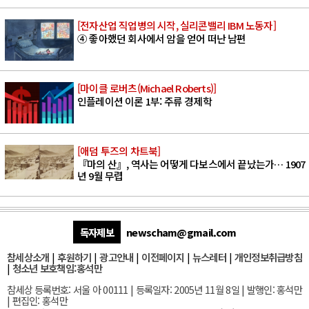
[전자산업 직업병의 시작, 실리콘밸리 IBM 노동자]
④ 좋아했던 회사에서 암을 얻어 떠난 남편
[마이클 로버츠(Michael Roberts)]
인플레이션 이론 1부: 주류 경제학
[애덤 투즈의 차트북]
『마의 산』, 역사는 어떻게 다보스에서 끝났는가… 1907
년 9월 무렵
독자제보
newscham@gmail.com
참세상소개
|
후원하기
|
광고안내
|
이전페이지
|
뉴스레터
|
개인정보취급방침
|
청소년 보호책임:홍석만
참세상 등록번호: 서울 아 00111 | 등록일자: 2005년 11월 8일 | 발행인: 홍석만
| 편집인: 홍석만