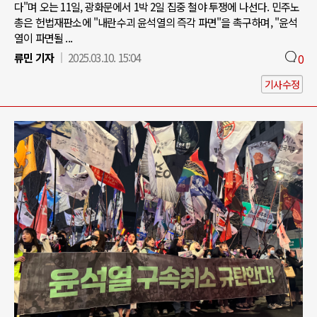
다"며 오는 11일, 광화문에서 1박 2일 집중 철야 투쟁에 나선다. 민주노
총은 헌법재판소에 "내란수괴 윤석열의 즉각 파면"을 촉구하며, "윤석
열이 파면될 ...
류민 기자
2025.03.10. 15:04
0
기사수정