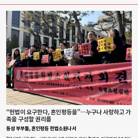
“헌법이 요구한다, 혼인평등을”…누구나 사랑하고 가
족을 구성할 권리를
동성 부부들, 혼인평등 헌법소원나서