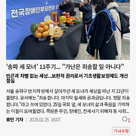
'송파 세 모녀' 11주기... "가난은 죄송할 일 아니다"
빈곤과 차별 없는 세상...보편적 권리로서 기초생활보장제도 개선
절실
서울 송파구 반지하 방에서 살아가던 세 모녀가 세상을 떠난 지 11년이
흘렀다. 유서에는 "죄송합니다. 마지막 월세와 공과금입니다. 정말 죄송
합니다.”라고 쓰여 있었다. 25일 국회 앞, 세 모녀의 삶과 죽음을 기억하
는 이들이 모여들었다. 쪽방촌 주민, 장애인, 전세사기 피해자 등 사회...
류민 기자
2025.02.25. 16:07
1
기사수정