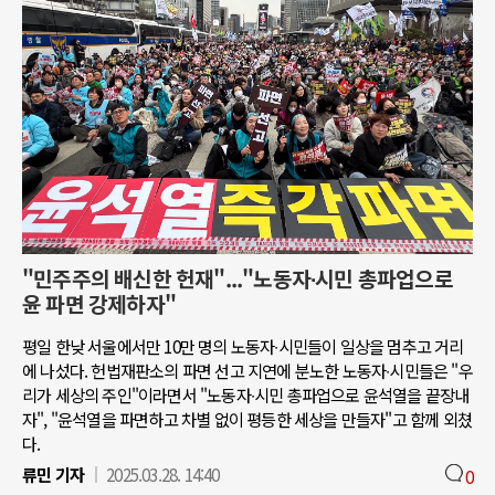
"민주주의 배신한 헌재"..."노동자∙시민 총파업으로
윤 파면 강제하자"
평일 한낮 서울에서만 10만 명의 노동자∙시민들이 일상을 멈추고 거리
에 나섰다. 헌법재판소의 파면 선고 지연에 분노한 노동자∙시민들은 "우
리가 세상의 주인"이라면서 "노동자∙시민 총파업으로 윤석열을 끝장내
자", "윤석열을 파면하고 차별 없이 평등한 세상을 만들자"고 함께 외쳤
다.
류민 기자
2025.03.28. 14:40
0