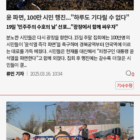
윤 파면, 100만 시민 행진..."하루도 기다릴 수 없다"
19일 '민주주의 수호의 날' 선포..."광장에서 함께 싸우자"
분노한 시민들은 다시 광장을 향한다. 15일 주말 집회에는 100만명의
시민들이 '윤석열 즉각 파면'을 촉구하며 경복궁역부터 안국역에 이르
는 대로를 가득 메웠다. 시민들은 헌재를 대신해서 "피청구인 대통령 윤
석열을 파면한다"고 함께 외쳤다. 집회 후 행진에는 갈수록 더 많은 시
민들이 결...
류민 기자
2025.03.16. 10:34
0
기사수정