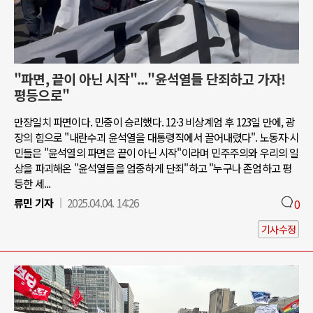
"파면, 끝이 아닌 시작"..."윤석열들 단죄하고 가자!
평등으로"
만장일치 파면이다. 민중이 승리했다. 12·3 비상계엄 후 123일 만에, 광
장의 힘으로 "내란수괴 윤석열을 대통령직에서 끌어내렸다". 노동자∙시
민들은 "윤석열의 파면은 끝이 아닌 시작"이라며 민주주의와 우리의 일
상을 파괴해온 "윤석열들을 엄중하게 단죄"하고 "누구나 존엄하고 평
등한 세...
류민 기자
2025.04.04. 14:26
0
기사수정