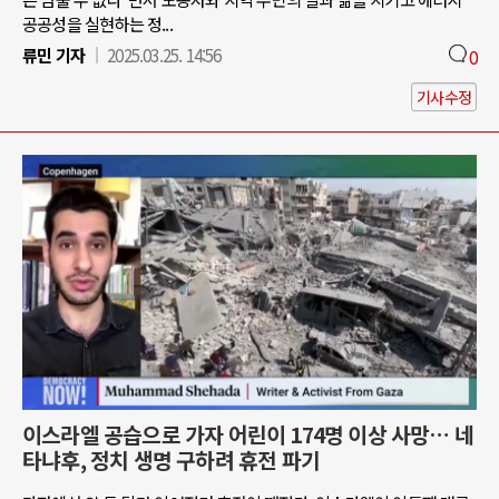
공공성을 실현하는 정...
류민 기자
2025.03.25. 14:56
0
기사수정
이스라엘 공습으로 가자 어린이 174명 이상 사망… 네
타냐후, 정치 생명 구하려 휴전 파기