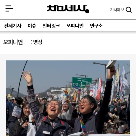
기사
제보
전체기사
이슈
인터링크
오피니언
연구소
오피니언
영상