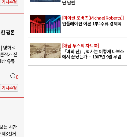
기사수정
난 남편
[마이클 로버츠(Michael Roberts)]
인플레이션 이론 1부: 주류 경제학
루한 평론
[애덤 투즈의 차트북]
 영화 <
『마의 산』, 역사는 어떻게 다보스
웹툰작가 진
에서 끝났는가… 1907년 9월 무렵
세상 유튜
0
기사수정
나보는 시간
구제3선거