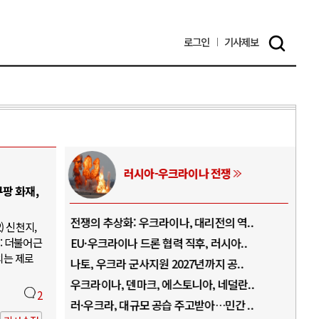
로그인
기사
제보
러시아-우크라이나 전쟁
팡 화재,
.
전쟁의 추상화: 우크라이나, 대리전의 역..
호르
) 신천지,
: 더불어근
..
EU·우크라이나 드론 협력 직후, 러시아..
호르
의는 제로
로..
나토, 우크라 군사지원 2027년까지 공..
이란
..
우크라이나, 덴마크, 에스토니아, 네덜란..
트럼
2
 ..
러·우크라, 대규모 공습 주고받아…민간 ..
하마