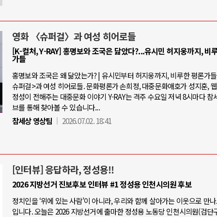
영화 〈슈퍼걸〉과 여성 히어로들
[K-컬처, Y-RAY] 홍명보와 조국은 닮았다?...유시민 허지웅까지, 비
가들
홍명보와 조국은 왜 닮았는가? | 유시민부터 허지웅까지, 비루한 평론가들 |
슈퍼걸>과 여성 히어로들. 문화평론가 손희정, 대중문화애호가 성지훈, 
정성이 전해주는 대중문화 이야기 Y-RAY는 격주 수요일 저녁 8시마다 참
브를 통해 찾아볼 수 있습니다...
참세상 영상팀
2026.07.02. 18:41
[인터뷰] 응답하라, 정성용!!
2026 지방선거 진보후보 인터뷰 #1 정성용 인천시의원 후보
정치인을 ‘위에 있는 사람’이 아니라, 우리와 함께 살아가는 이웃으로 만
입니다. 오늘은 2026 지방선거에 출마한 정성용 노동당 인천시의원(검단