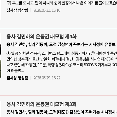
구) 후보를 모시고, 말이 아니라 삶과 현장에서 나온 이야기를 들어보겠습
참세상 영상팀
2026.05.31. 18:10
용사 김민하의 운동권 대모험 제4화
용사 김민하, 힐러 김동아, 도적 김상연이 꾸며가는 시사정치 유튜브
① 멸공 외치던 정용진, 스타벅스 탱크데이 최종기획자? ② 지방선거 중간점
민의힘 맹추격? - 울산 단일화 삐걱대다 결단 - 김용남은 사채업자? ③ 
나포됐던 해초·동현, “고문, 폭행 당했다” ④ 코스피 8000 VS 가계부채 20
이 K-불평...
참세상 영상팀
2026.05.29. 16:22
용사 김민하의 운동권 대모험 제3화
용사 김민하, 힐러 김동아, 도적(대도?) 김상연이 꾸며가는 시사정치