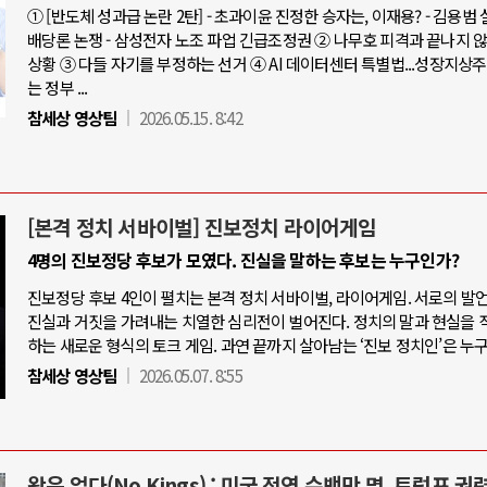
① [반도체 성과급 논란 2탄] - 초과이윤 진정한 승자는, 이재용? - 김용범
배당론 논쟁 - 삼성전자 노조 파업 긴급조정권 ② 나무호 피격과 끝나지 
상황 ③ 다들 자기를 부정하는 선거 ④ AI 데이터센터 특별법...성장지상
는 정부 ...
참세상 영상팀
2026.05.15. 8:42
[본격 정치 서바이벌] 진보정치 라이어게임
4명의 진보정당 후보가 모였다. 진실을 말하는 후보는 누구인가?
진보정당 후보 4인이 펼치는 본격 정치 서바이벌, 라이어게임. 서로의 발
진실과 거짓을 가려내는 치열한 심리전이 벌어진다. 정치의 말과 현실을 
하는 새로운 형식의 토크 게임. 과연 끝까지 살아남는 ‘진보 정치인’은 누
참세상 영상팀
2026.05.07. 8:55
왕은 없다(No Kings) : 미국 전역 수백만 명, 트럼프 권