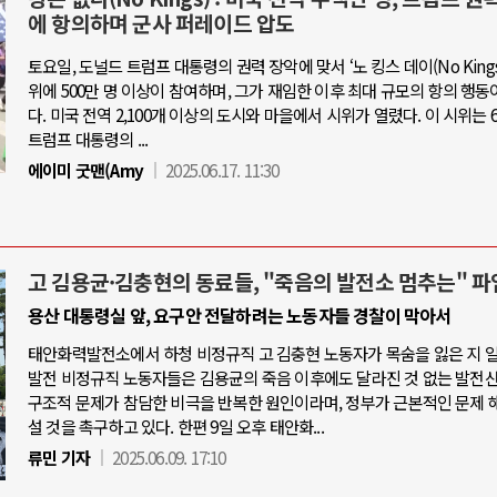
에 항의하며 군사 퍼레이드 압도
토요일, 도널드 트럼프 대통령의 권력 장악에 맞서 ‘노 킹스 데이(No Kings 
위에 500만 명 이상이 참여하며, 그가 재임한 이후 최대 규모의 항의 행동
다. 미국 전역 2,100개 이상의 도시와 마을에서 시위가 열렸다. 이 시위는 6
트럼프 대통령의 ...
에이미 굿맨(Amy
2025.06.17. 11:30
고 김용균·김충현의 동료들, "죽음의 발전소 멈추는" 파
용산 대통령실 앞, 요구안 전달하려는 노동자들 경찰이 막아서
태안화력발전소에서 하청 비정규직 고 김충현 노동자가 목숨을 잃은 지 
발전 비정규직 노동자들은 김용균의 죽음 이후에도 달라진 것 없는 발전
구조적 문제가 참담한 비극을 반복한 원인이라며, 정부가 근본적인 문제 
설 것을 촉구하고 있다. 한편 9일 오후 태안화...
류민 기자
2025.06.09. 17:10