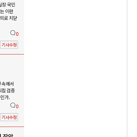
 실장 국민
않는 이란
주의로 치닫
0
기사수정
언 속에서
직접 검증
구인가.
0
기사수정
력 장악