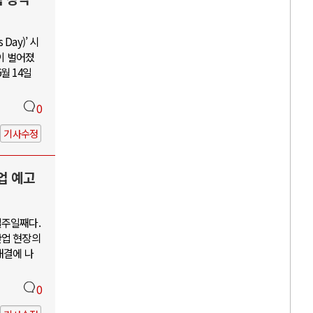
Day)’ 시
이 벌어졌
월 14일
0
기사수정
업 예고
일주일째다.
산업 현장의
해결에 나
0