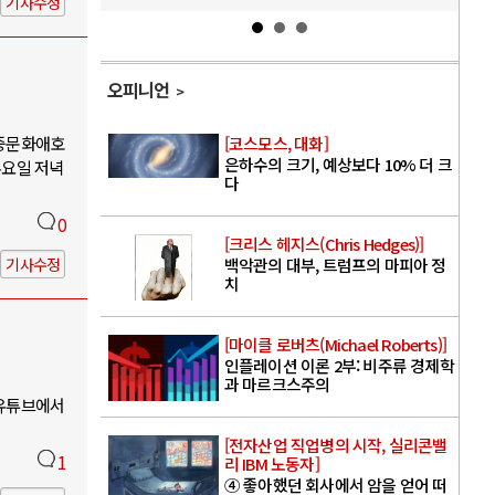
기사수정
오피니언
대중문화애호
[코스모스, 대화]
은하수의 크기, 예상보다 10% 더 크
수요일 저녁
다
0
[크리스 헤지스(Chris Hedges)]
기사수정
백악관의 대부, 트럼프의 마피아 정
치
[마이클 로버츠(Michael Roberts)]
인플레이션 이론 2부: 비주류 경제학
과 마르크스주의
 유튜브에서
[전자산업 직업병의 시작, 실리콘밸
1
리 IBM 노동자]
④ 좋아했던 회사에서 암을 얻어 떠