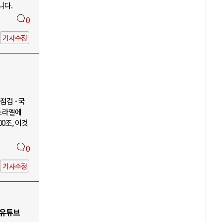
니다.
0
기사수정
검 - 국
이스라엘에
00조, 이것
0
기사수정
 유튜브