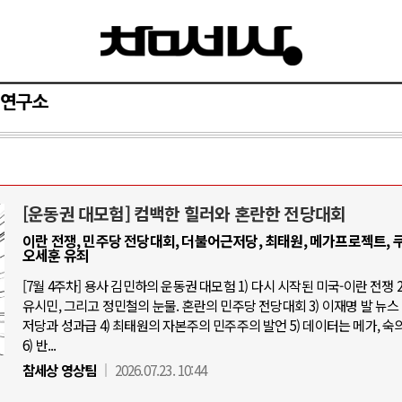
연구소
[운동권 대모험] 컴백한 힐러와 혼란한 전당대회
AI와 인간
이란 전쟁, 민주당 전당대회, 더불어근저당, 최태원, 메가프로젝트, 쿠
오세훈 유죄
중국 AI, 저가 공세로 글로벌 토큰 시.
[7월 4주차] 용사 김민하의 운동권 대모험 1) 다시 시작된 미국-이란 전쟁 2
유시민, 그리고 정민철의 눈물. 혼란의 민주당 전당대회 3) 이재명 발 뉴스 
AI 국부펀드 구상 놓고 미국 진보진영 
저당과 성과급 4) 최태원의 자본주의 민주주의 발언 5) 데이터는 메가, 숙
AI 데이터센터 반대 투쟁은 새로운 글
6) 반...
AI의 숨은 환경 비용: 데이터센터 확산
참세상 영상팀
2026.07.23. 10:44
AI는 어떻게 미국 민주주의를 잠식하고