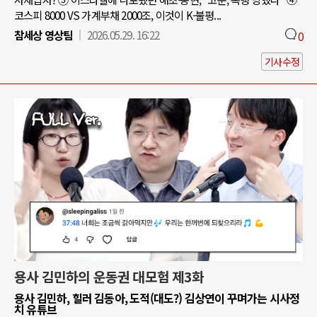
코스피 8000 VS 가계부채 2000조, 이것이 K-불평...
참세상 영상팀
2026.05.29. 16:22
0
기사수정
용사 김민하의 운동권 대모험 제3화
용사 김민하, 힐러 김동아, 도적(대도?) 김상연이 꾸며가는 시사정
치 유튜브