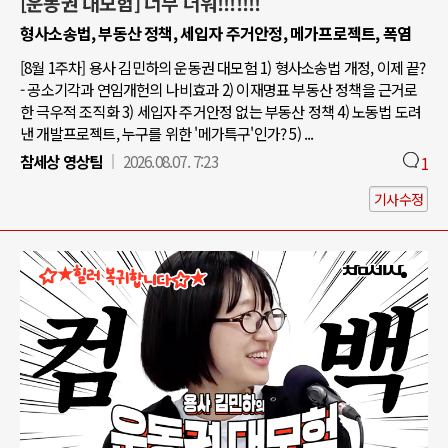
[운동권 대모험] 너무 더워!!!!!!!
형사소송법, 부동산 정책, 세입자 주거안정, 메가프로젝트, 폭염
[8월 1주차] 용사 김민하의 운동권 대모험 1) 형사소송법 개정, 이제 끝?
- 공소기각과 연임개헌의 나비효과 2) 이재명표 부동산 정책을 근거로
한 극우적 조직화 3) 세입자 주거안정 없는 부동산 정책 4) 노동법 도려
낸 개발프로젝트, 누구를 위한 '메가특구'인가? 5) ...
참세상 영상팀
2026.08.07. 7:23
1
기사수정