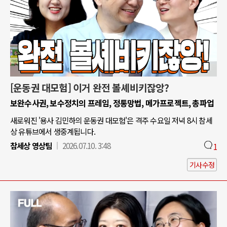
[운동권 대모험] 이거 완전 볼셰비키잖앙?
보완수사권, 보수정치의 프레임, 정통망법, 메가프로젝트, 총파업
새로워진 '용사 김민하의 운동권 대모험'은 격주 수요일 저녁 8시 참세
상 유튜브에서 생중계됩니다.
참세상 영상팀
2026.07.10. 3:48
1
기사수정