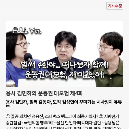
기사수정
용사 김민하의 운동권 대모험 제4화
용사 김민하, 힐러 김동아, 도적 김상연이 꾸며가는 시사정치 유튜
브
① 멸공 외치던 정용진, 스타벅스 탱크데이 최종기획자? ② 지방선거
중간점검 - 국민의힘 맹추격? - 울산 단일화 삐걱대다 결단 - 김용남은
사채업자? ③ 이스라엘에 나포됐던 해초·동현, “고문, 폭행 당했다” ④