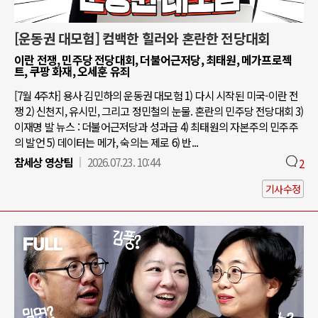
[운동권 대모험] 컴백한 힐러와 혼란한 전당대회
이란 전쟁, 민주당 전당대회, 더불어근저당, 최태원, 메가프로젝
트, 쿠팡 화재, 오세훈 유죄
[7월 4주차] 용사 김민하의 운동권 대모험 1) 다시 시작된 미국-이란 전
쟁 2) 신천지, 유시민, 그리고 정민철의 눈물. 혼란의 민주당 전당대회 3)
이재명 발 뉴스 : 더불어근저당과 성과급 4) 최태원의 자본주의 민주주
의 발언 5) 데이터는 메가, 숙의는 제로 6) 반...
참세상 영상팀
2026.07.23. 10:44
2
기사수정