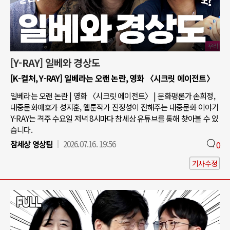
[Y-RAY] 일베와 경상도
[K-컬처, Y-RAY] 일베라는 오랜 논란, 영화 〈시크릿 에이전트〉
일베라는 오랜 논란 | 영화 〈시크릿 에이전트〉 | 문화평론가 손희정,
대중문화애호가 성지훈, 웹툰작가 진정성이 전해주는 대중문화 이야기
Y-RAY는 격주 수요일 저녁 8시마다 참세상 유튜브를 통해 찾아볼 수 있
습니다.
참세상 영상팀
2026.07.16. 19:56
0
기사수정