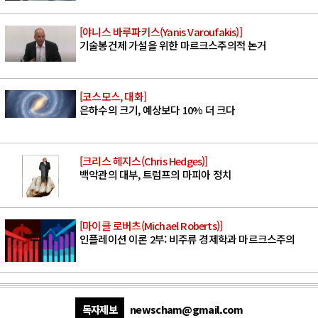
[야니스 바루파키스(Yanis Varoufakis)]
기술봉건제 가설을 위한 마르크스주의적 논거
[코스모스, 대화]
은하수의 크기, 예상보다 10% 더 크다
[크리스 헤지스(Chris Hedges)]
백악관의 대부, 트럼프의 마피아 정치
[마이클 로버츠(Michael Roberts)]
인플레이션 이론 2부: 비주류 경제학과 마르크스주의
독자제보
newscham@gmail.com