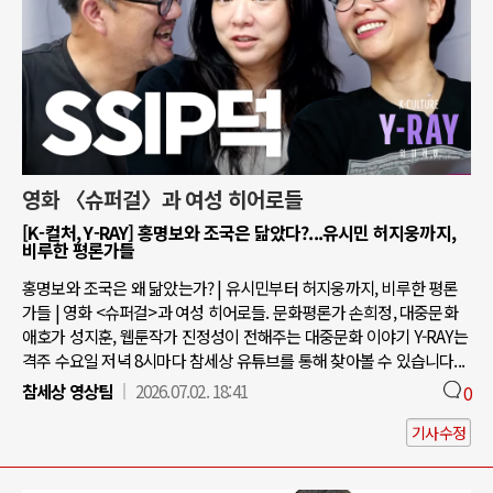
영화 〈슈퍼걸〉과 여성 히어로들
[K-컬처, Y-RAY] 홍명보와 조국은 닮았다?...유시민 허지웅까지,
비루한 평론가들
홍명보와 조국은 왜 닮았는가? | 유시민부터 허지웅까지, 비루한 평론
가들 | 영화 <슈퍼걸>과 여성 히어로들. 문화평론가 손희정, 대중문화
애호가 성지훈, 웹툰작가 진정성이 전해주는 대중문화 이야기 Y-RAY는
격주 수요일 저녁 8시마다 참세상 유튜브를 통해 찾아볼 수 있습니다...
참세상 영상팀
2026.07.02. 18:41
0
기사수정