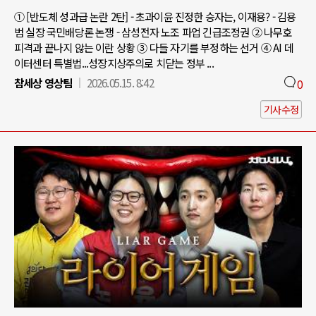
① [반도체 성과급 논란 2탄] - 초과이윤 진정한 승자는, 이재용? - 김용
범 실장 국민배당론 논쟁 - 삼성전자 노조 파업 긴급조정권 ② 나무호
피격과 끝나지 않는 이란 상황 ③ 다들 자기를 부정하는 선거 ④ AI 데
이터센터 특별법...성장지상주의로 치닫는 정부 ...
참세상 영상팀
2026.05.15. 8:42
0
기사수정