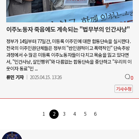
이주노동자 죽음에도 계속되는 "법무부의 인간사냥"
정부가 14일부터 77일간, 미등록 이주민에 대한 합동단속을 실시한다.
전국의 이주인권단체들은 정부의 "반인권적이고 폭력적인" 단속추방
과정에서 수 많은 미등록 이주노동자들이 다치고 목숨을 잃고 있다면
서, "인간사냥, 살인행위"와 다름없는 합동단속을 중단하고 "우리의 이
웃이자 동료"인 ...
류민 기자
2025.04.15. 13:26
0
기사수정
1
2
3
4
5
6