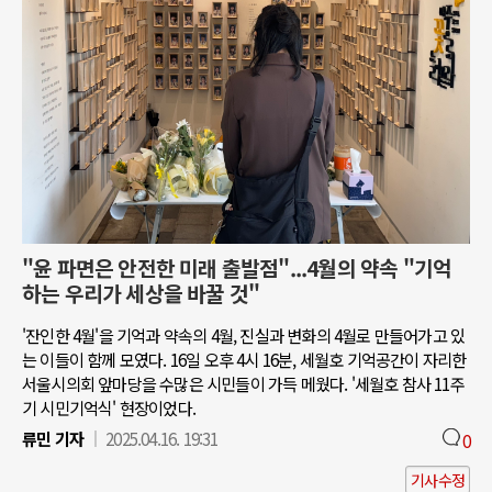
"윤 파면은 안전한 미래 출발점"...4월의 약속 "기억
하는 우리가 세상을 바꿀 것"
'잔인한 4월'을 기억과 약속의 4월, 진실과 변화의 4월로 만들어가고 있
는 이들이 함께 모였다. 16일 오후 4시 16분, 세월호 기억공간이 자리한
서울시의회 앞마당을 수많은 시민들이 가득 메웠다. '세월호 참사 11주
기 시민기억식' 현장이었다.
류민 기자
2025.04.16. 19:31
0
기사수정