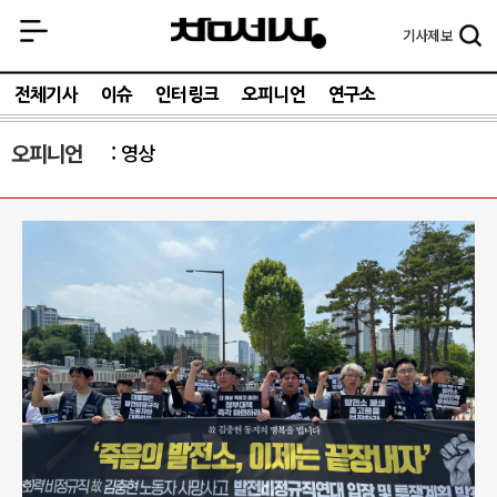
기사
제보
전체기사
이슈
인터링크
오피니언
연구소
오피니언
영상