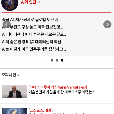
AI와 인간
중국 AI, 저가 공세로 글로벌 토큰 시..
AI 국부펀드 구상 놓고 미국 진보진영 ..
AI 데이터센터 반대 투쟁은 새로운 글로..
AI의 숨은 환경 비용: 데이터센터 확산..
AI는 어떻게 미국 민주주의를 잠식하고 ..
오피니언
[야니스 바루파키스(Yanis Varoufakis)]
기술봉건제 가설을 위한 마르크스주의적 논거
[코스모스, 대화]