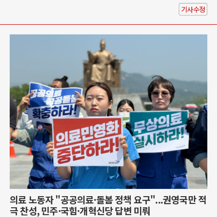
기사수정
의료 노동자 "공공의료·돌봄 정책 요구"...권영국만 적
극 찬성, 민주·국힘·개혁신당 답변 미뤄