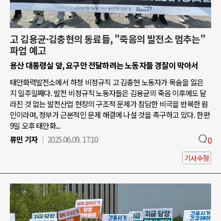
고 김용균·김충현의 동료들, "죽음의 발전소 멈추는"
파업 예고
용산 대통령실 앞, 요구안 전달하려는 노동자들 경찰이 막아서
태안화력발전소에서 하청 비정규직 고 김충현 노동자가 목숨을 잃은
지 일주일째다. 발전 비정규직 노동자들은 김용균의 죽음 이후에도 달
라진 것 없는 발전산업 현장의 구조적 문제가 참담한 비극을 반복한 원
인이라며, 정부가 근본적인 문제 해결에 나설 것을 촉구하고 있다. 한편
9일 오후 태안화...
류민 기자
2025.06.09. 17:10
0
기사수정