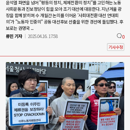
윤석열 파면을 넘어 "평등의 정치, 체제전환의 정치"를 고민하는 노동
사회운동과 진보정당이 힘을 모아 조기 대선에 대응한다. 지난겨울 광
장을 함께 밝히며 수 개월간 논의를 이어온 '사회대전환 대선 연대회
의'가 "노동자 민중의" 공동 대선후보 선출을 위한 경선에 돌입했다. 후
보로는 권영국 ...
류민 기자
2025.04.16. 17:58
0
기사수정