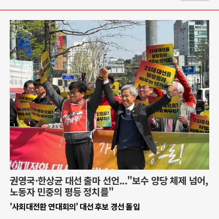
권영국·한상균 대선 출마 선언..."보수 양당 체제 넘어,
노동자 민중의 평등 정치를"
'사회대전환 연대회의' 대선 후보 경선 돌입