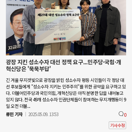
광장 지킨 성소수자 대선 정책 요구...민주당·국힘·개
혁신당은 '묵묵부답'
긴 겨울 무지갯빛으로 광장을 밝힌 성소수자 평등 시민들이 각 정당 대
선 후보들에게 "성소수자 지키는 민주주의"를 위한 공약을 요구하고 있
다. 더불어민주당과 국민의힘, 개혁신당은 아직 분명한 답을 내어놓고
있지 않다. 전국 49개 성소수자 인권단체들이 참여하는 무지개행동이 9
일 오전 더불...
류민 기자
2025.05.09. 13:53
0
기사수정