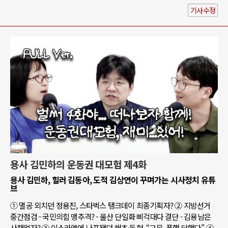
기사수정
용사 김민하의 운동권 대모험 제4화
용사 김민하, 힐러 김동아, 도적 김상연이 꾸며가는 시사정치 유튜
브
① 멸공 외치던 정용진, 스타벅스 탱크데이 최종기획자? ② 지방선거
중간점검 - 국민의힘 맹추격? - 울산 단일화 삐걱대다 결단 - 김용남은
사채업자? ③ 이스라엘에 나포됐던 해초·동현, “고문, 폭행 당했다” ④