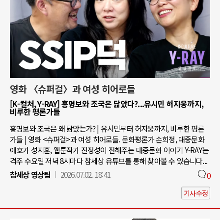
영화 〈슈퍼걸〉과 여성 히어로들
[K-컬처, Y-RAY] 홍명보와 조국은 닮았다?...유시민 허지웅까지,
비루한 평론가들
홍명보와 조국은 왜 닮았는가? | 유시민부터 허지웅까지, 비루한 평론
가들 | 영화 <슈퍼걸>과 여성 히어로들. 문화평론가 손희정, 대중문화
애호가 성지훈, 웹툰작가 진정성이 전해주는 대중문화 이야기 Y-RAY는
격주 수요일 저녁 8시마다 참세상 유튜브를 통해 찾아볼 수 있습니다...
참세상 영상팀
2026.07.02. 18:41
0
기사수정