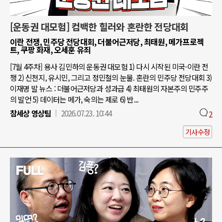
[운동권 대모험] 컴백한 힐러와 혼란한 전당대회
이란 전쟁, 민주당 전당대회, 더불어근저당, 최태원, 메가프로젝
트, 쿠팡 화재, 오세훈 유죄
[7월 4주차] 용사 김민하의 운동권 대모험 1) 다시 시작된 미국-이란 전
쟁 2) 신천지, 유시민, 그리고 정민철의 눈물. 혼란의 민주당 전당대회 3)
이재명 발 뉴스 : 더불어근저당과 성과급 4) 최태원의 자본주의 민주주
의 발언 5) 데이터는 메가, 숙의는 제로 6) 반...
참세상 영상팀
2026.07.23. 10:44
2
기사수정