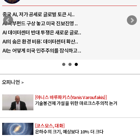
중국 AI, 저가 공세로 글로벌 토큰 시..
AI 국부펀드 구상 놓고 미국 진보진영 ..
AI 데이터센터 반대 투쟁은 새로운 글로..
AI의 숨은 환경 비용: 데이터센터 확산..
AI는 어떻게 미국 민주주의를 잠식하고 ..
오피니언
[야니스 바루파키스(Yanis Varoufakis)]
기술봉건제 가설을 위한 마르크스주의적 논거
[코스모스, 대화]
은하수의 크기, 예상보다 10% 더 크다