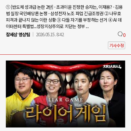
① [반도체 성과급 논란 2탄] - 초과이윤 진정한 승자는, 이재용? - 김용
범 실장 국민배당론 논쟁 - 삼성전자 노조 파업 긴급조정권 ② 나무호
피격과 끝나지 않는 이란 상황 ③ 다들 자기를 부정하는 선거 ④ AI 데
이터센터 특별법...성장지상주의로 치닫는 정부 ...
참세상 영상팀
2026.05.15. 8:42
0
기사수정