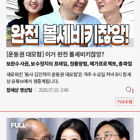
[운동권 대모험] 이거 완전 볼셰비키잖앙?
보완수사권, 보수정치의 프레임, 정통망법, 메가프로젝트, 총파업
새로워진 '용사 김민하의 운동권 대모험'은 격주 수요일 저녁 8시 참세
상 유튜브에서 생중계됩니다.
참세상 영상팀
2026.07.10. 3:48
1
기사수정