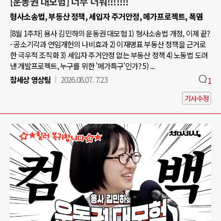
[운동권 대모험] 너무 더워!!!!!!!
형사소송법, 부동산 정책, 세입자 주거안정, 메가프로젝트, 폭염
[8월 1주차] 용사 김민하의 운동권 대모험 1) 형사소송법 개정, 이제 끝?
- 공소기각과 연임개헌의 나비효과 2) 이재명표 부동산 정책을 근거로
한 극우적 조직화 3) 세입자 주거안정 없는 부동산 정책 4) 노동법 도려
낸 개발프로젝트, 누구를 위한 '메가특구'인가? 5) ...
참세상 영상팀
2026.08.07. 7:23
1
기사수정