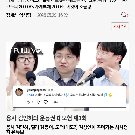
코스피 8000 VS 가계부채 2000조, 이것이 K-불평...
참세상 영상팀
2026.05.29. 16:22
0
기사수정
용사 김민하의 운동권 대모험 제3화
용사 김민하, 힐러 김동아, 도적(대도?) 김상연이 꾸며가는 시사정
치 유튜브