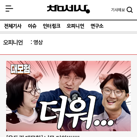
기사
제보
전체기사
이슈
인터링크
오피니언
연구소
오피니언
영상