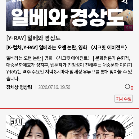
[Y-RAY] 일베와 경상도
[K-컬처, Y-RAY] 일베라는 오랜 논란, 영화 〈시크릿 에이전트〉
일베라는 오랜 논란 | 영화 〈시크릿 에이전트〉 | 문화평론가 손희정,
대중문화애호가 성지훈, 웹툰작가 진정성이 전해주는 대중문화 이야기
Y-RAY는 격주 수요일 저녁 8시마다 참세상 유튜브를 통해 찾아볼 수 있
습니다.
참세상 영상팀
2026.07.16. 19:56
0
기사수정