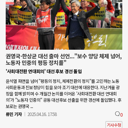
권영국·한상균 대선 출마 선언..."보수 양당 체제 넘어,
노동자 민중의 평등 정치를"
'사회대전환 연대회의' 대선 후보 경선 돌입
윤석열 파면을 넘어 "평등의 정치, 체제전환의 정치"를 고민하는 노동
사회운동과 진보정당이 힘을 모아 조기 대선에 대응한다. 지난겨울 광
장을 함께 밝히며 수 개월간 논의를 이어온 '사회대전환 대선 연대회
의'가 "노동자 민중의" 공동 대선후보 선출을 위한 경선에 돌입했다. 후
보로는 권영국 ...
류민 기자
2025.04.16. 17:58
0
기사수정