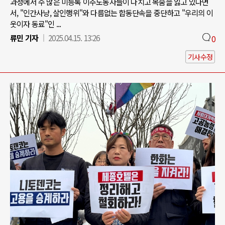
과정에서 수 많은 미등록 이주노동자들이 다치고 목숨을 잃고 있다면
서, "인간사냥, 살인행위"와 다름없는 합동단속을 중단하고 "우리의 이
웃이자 동료"인 ...
류민 기자
2025.04.15. 13:26
0
기사수정