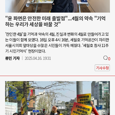
"윤 파면은 안전한 미래 출발점"...4월의 약속 "기억
하는 우리가 세상을 바꿀 것"
'잔인한 4월'을 기억과 약속의 4월, 진실과 변화의 4월로 만들어가고 있
는 이들이 함께 모였다. 16일 오후 4시 16분, 세월호 기억공간이 자리한
서울시의회 앞마당을 수많은 시민들이 가득 메웠다. '세월호 참사 11주
기 시민기억식' 현장이었다.
류민 기자
2025.04.16. 19:31
0
기사수정