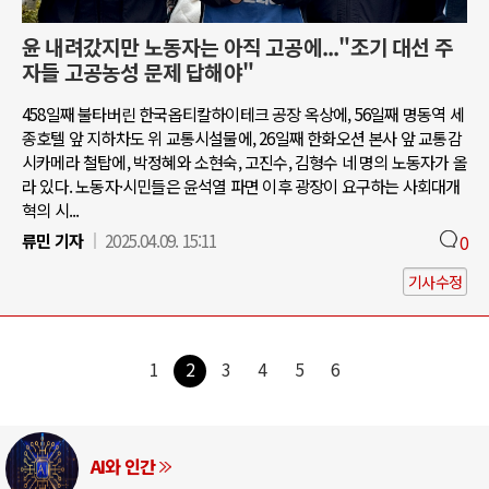
윤 내려갔지만 노동자는 아직 고공에..."조기 대선 주
자들 고공농성 문제 답해야"
458일째 불타버린 한국옵티칼하이테크 공장 옥상에, 56일째 명동역 세
종호텔 앞 지하차도 위 교통시설물에, 26일째 한화오션 본사 앞 교통감
시카메라 철탑에, 박정혜와 소현숙, 고진수, 김형수 네 명의 노동자가 올
라 있다. 노동자·시민들은 윤석열 파면 이후 광장이 요구하는 사회대개
혁의 시...
류민 기자
2025.04.09. 15:11
0
기사수정
1
2
3
4
5
6
러시아-우크라이나 전쟁