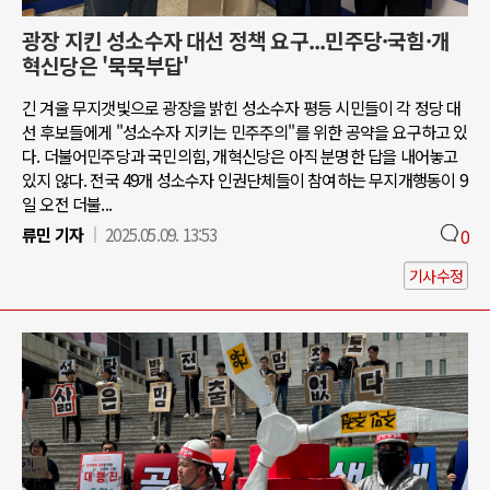
광장 지킨 성소수자 대선 정책 요구...민주당·국힘·개
혁신당은 '묵묵부답'
긴 겨울 무지갯빛으로 광장을 밝힌 성소수자 평등 시민들이 각 정당 대
선 후보들에게 "성소수자 지키는 민주주의"를 위한 공약을 요구하고 있
다. 더불어민주당과 국민의힘, 개혁신당은 아직 분명한 답을 내어놓고
있지 않다. 전국 49개 성소수자 인권단체들이 참여하는 무지개행동이 9
일 오전 더불...
류민 기자
2025.05.09. 13:53
0
기사수정