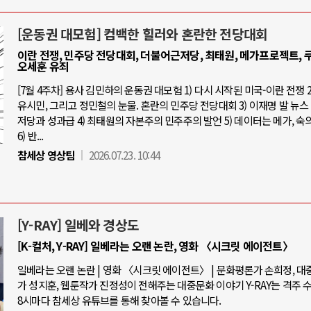
[운동권 대모험] 컴백한 힐러와 혼란한 전당대회
이란 전쟁, 민주당 전당대회, 더불어근저당, 최태원, 메가프로젝트, 쿠
오세훈 유죄
[7월 4주차] 용사 김민하의 운동권 대모험 1) 다시 시작된 미국-이란 전쟁 2
유시민, 그리고 정민철의 눈물. 혼란의 민주당 전당대회 3) 이재명 발 뉴스 
저당과 성과급 4) 최태원의 자본주의 민주주의 발언 5) 데이터는 메가, 숙
6) 반...
참세상 영상팀
2026.07.23. 10:44
[Y-RAY] 일베와 경상도
[K-컬처, Y-RAY] 일베라는 오랜 논란, 영화 〈시크릿 에이전트〉
일베라는 오랜 논란 | 영화 〈시크릿 에이전트〉 | 문화평론가 손희정, 
가 성지훈, 웹툰작가 진정성이 전해주는 대중문화 이야기 Y-RAY는 격주 
8시마다 참세상 유튜브를 통해 찾아볼 수 있습니다.