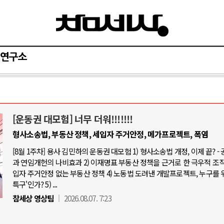
연구소
[운동권 대모험] 너무 더워!!!!!!!
AI와 인간
러시아-우크라이나 
형사소송법, 부동산 정책, 세입자 주거안정, 메가프로젝트, 폭염
[8월 1주차] 용사 김민하의 운동권 대모험 1) 형사소송법 개정, 이제 끝? -
가 공세로 글로벌 토큰 시..
전쟁의 추상화: 우크라이나, 대리전
과 연임개헌의 나비효과 2) 이재명표 부동산 정책을 근거로 한 극우적 조직화
구상 놓고 미국 진보진영 ..
EU·우크라이나 드론 협력 직후, 
입자 주거안정 없는 부동산 정책 4) 노동법 도려낸 개발프로젝트, 누구를 
특구'인가? 5) ...
터 반대 투쟁은 새로운 글로..
나토, 우크라 군사지원 2027년까지
참세상 영상팀
2026.08.07. 7:23
경 비용: 데이터센터 확산..
우크라이나, 덴마크, 에스토니아, 
 미국 민주주의를 잠식하고 ..
러·우크라, 대규모 공습 주고받아…