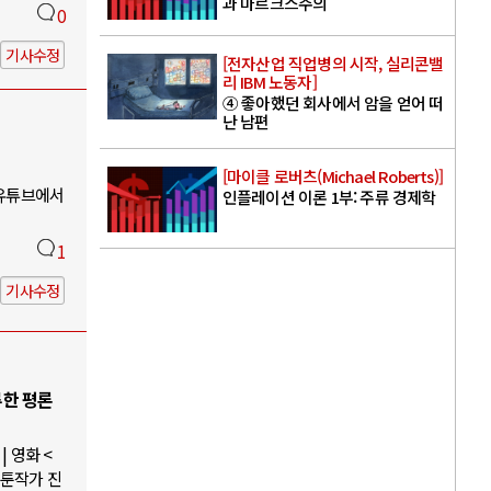
과 마르크스주의
0
기사수정
[전자산업 직업병의 시작, 실리콘밸
리 IBM 노동자]
④ 좋아했던 회사에서 암을 얻어 떠
난 남편
[마이클 로버츠(Michael Roberts)]
 유튜브에서
인플레이션 이론 1부: 주류 경제학
1
기사수정
루한 평론
 영화 <
웹툰작가 진