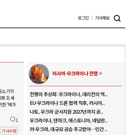
로그인
기사
제보
전쟁
중동 위기
 공소기각
의 역..
호르무즈 갈등 격화, 트럼프 정치·경제 ..
 3) 세
러시아..
호르무즈 해협 통행료를 철회한 트럼프
위한 '메가
 공..
이란, 호르무즈 해협 봉쇄 선택한 배경
네덜란..
1
트럼프, 이란 압박수단 한계 직면
민간 ..
하마스, 가자 통치권 이양으로 휴전 의지..
기사수정