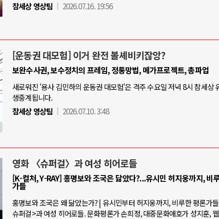
참세상 영상팀
2026.07.16. 19:56
[운동권 대모험] 이거 완전 볼셰비키잖앙?
보완수사권, 보수정치의 프레임, 정통망법, 메가프로젝트, 총파업
새로워진 '용사 김민하의 운동권 대모험'은 격주 수요일 저녁 8시 참세상
생중계됩니다.
참세상 영상팀
2026.07.10. 3:48
영화 〈슈퍼걸〉과 여성 히어로들
[K-컬처, Y-RAY] 홍명보와 조국은 닮았다?...유시민 허지웅까지, 비
가들
홍명보와 조국은 왜 닮았는가? | 유시민부터 허지웅까지, 비루한 평론가들 |
슈퍼걸>과 여성 히어로들. 문화평론가 손희정, 대중문화애호가 성지훈, 