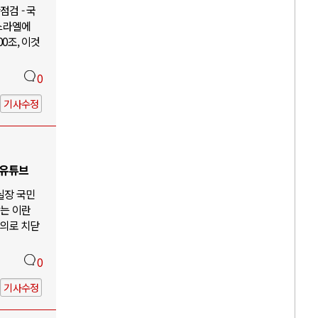
검 - 국
이스라엘에
00조, 이것
0
기사수정
 유튜브
 실장 국민
않는 이란
주의로 치닫
0
기사수정