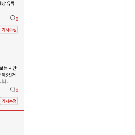
세상 유튜
0
기사수정
나보는 시간
구제3선거
니다.
0
기사수정