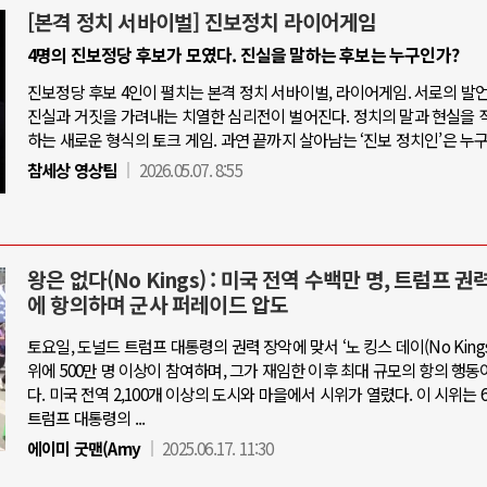
[본격 정치 서바이벌] 진보정치 라이어게임
4명의 진보정당 후보가 모였다. 진실을 말하는 후보는 누구인가?
진보정당 후보 4인이 펼치는 본격 정치 서바이벌, 라이어게임. 서로의 발
진실과 거짓을 가려내는 치열한 심리전이 벌어진다. 정치의 말과 현실을 
하는 새로운 형식의 토크 게임. 과연 끝까지 살아남는 ‘진보 정치인’은 누
참세상 영상팀
2026.05.07. 8:55
왕은 없다(No Kings) : 미국 전역 수백만 명, 트럼프 권
에 항의하며 군사 퍼레이드 압도
토요일, 도널드 트럼프 대통령의 권력 장악에 맞서 ‘노 킹스 데이(No Kings 
위에 500만 명 이상이 참여하며, 그가 재임한 이후 최대 규모의 항의 행동
다. 미국 전역 2,100개 이상의 도시와 마을에서 시위가 열렸다. 이 시위는 6
트럼프 대통령의 ...
에이미 굿맨(Amy
2025.06.17. 11:30