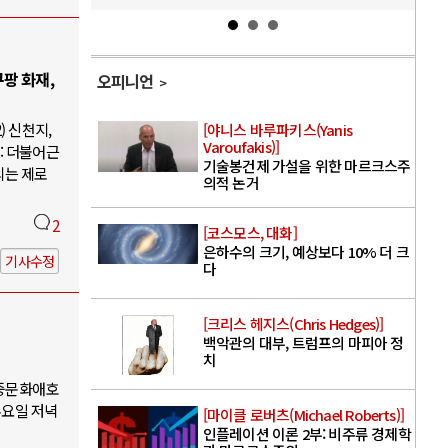
팡 화재,
오피니언
) 신천지,
[야니스 바루파키스(Yanis
Varoufakis)]
: 더불어근
기술봉건제 가설을 위한 마르크스주
의는 제로
의적 논거
2
[코스모스, 대화]
은하수의 크기, 예상보다 10% 더 크
기사수정
다
[크리스 헤지스(Chris Hedges)]
백악관의 대부, 트럼프의 마피아 정
치
대중문화애호
수요일 저녁
[마이클 로버츠(Michael Roberts)]
인플레이션 이론 2부: 비주류 경제학