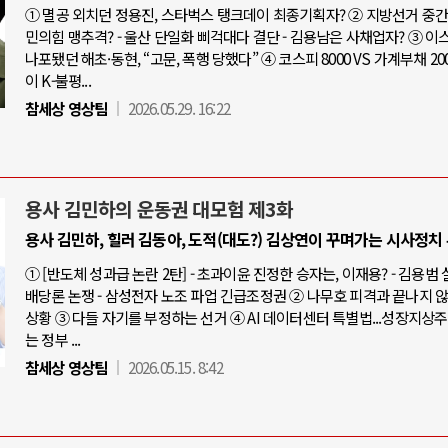
① 멸공 외치던 정용진, 스타벅스 탱크데이 최종기획자? ② 지방선거 중간점
민의힘 맹추격? - 울산 단일화 삐걱대다 결단 - 김용남은 사채업자? ③ 
나포됐던 해초·동현, “고문, 폭행 당했다” ④ 코스피 8000 VS 가계부채 20
이 K-불평...
참세상 영상팀
2026.05.29. 16:22
용사 김민하의 운동권 대모험 제3화
용사 김민하, 힐러 김동아, 도적(대도?) 김상연이 꾸며가는 시사정치
① [반도체 성과급 논란 2탄] - 초과이윤 진정한 승자는, 이재용? - 김용범
배당론 논쟁 - 삼성전자 노조 파업 긴급조정권 ② 나무호 피격과 끝나지 
상황 ③ 다들 자기를 부정하는 선거 ④ AI 데이터센터 특별법...성장지상
는 정부 ...
참세상 영상팀
2026.05.15. 8:42