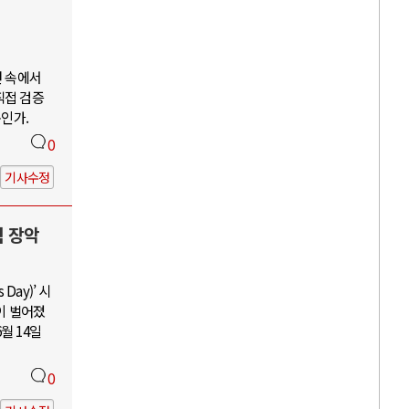
언 속에서
직접 검증
구인가.
0
기사수정
력 장악
Day)’ 시
이 벌어졌
월 14일
0