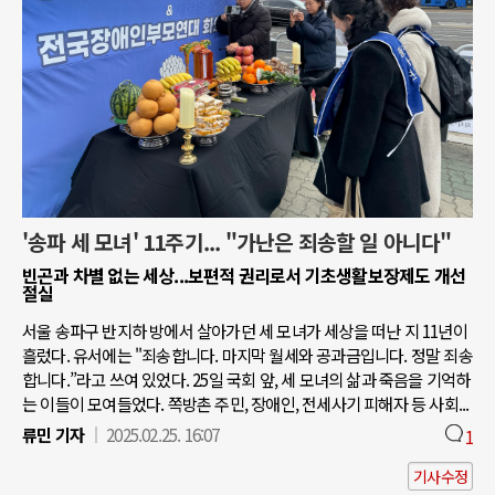
'송파 세 모녀' 11주기... "가난은 죄송할 일 아니다"
빈곤과 차별 없는 세상...보편적 권리로서 기초생활보장제도 개선
절실
서울 송파구 반지하 방에서 살아가던 세 모녀가 세상을 떠난 지 11년이
흘렀다. 유서에는 "죄송합니다. 마지막 월세와 공과금입니다. 정말 죄송
합니다.”라고 쓰여 있었다. 25일 국회 앞, 세 모녀의 삶과 죽음을 기억하
는 이들이 모여들었다. 쪽방촌 주민, 장애인, 전세사기 피해자 등 사회...
류민 기자
2025.02.25. 16:07
1
기사수정