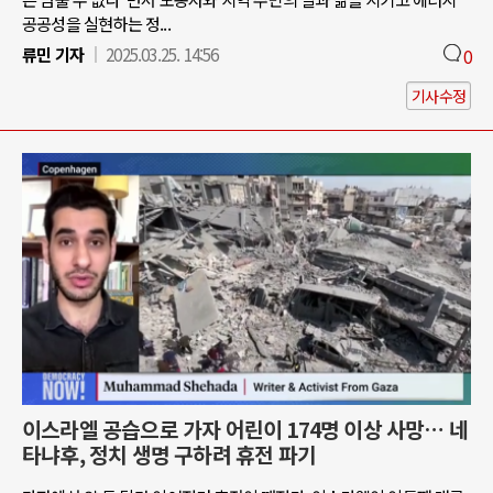
공공성을 실현하는 정...
류민 기자
2025.03.25. 14:56
0
기사수정
이스라엘 공습으로 가자 어린이 174명 이상 사망… 네
타냐후, 정치 생명 구하려 휴전 파기