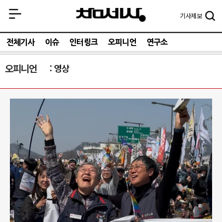
기사
제보
전체기사
이슈
인터링크
오피니언
연구소
오피니언
영상