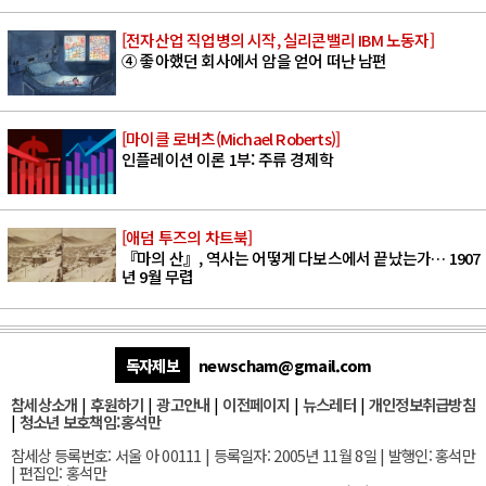
[전자산업 직업병의 시작, 실리콘밸리 IBM 노동자]
④ 좋아했던 회사에서 암을 얻어 떠난 남편
[마이클 로버츠(Michael Roberts)]
인플레이션 이론 1부: 주류 경제학
[애덤 투즈의 차트북]
『마의 산』, 역사는 어떻게 다보스에서 끝났는가… 1907
년 9월 무렵
독자제보
newscham@gmail.com
참세상소개
|
후원하기
|
광고안내
|
이전페이지
|
뉴스레터
|
개인정보취급방침
|
청소년 보호책임:홍석만
참세상 등록번호: 서울 아 00111 | 등록일자: 2005년 11월 8일 | 발행인: 홍석만
| 편집인: 홍석만