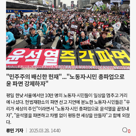
"민주주의 배신한 헌재"..."노동자∙시민 총파업으로
윤 파면 강제하자"
평일 한낮 서울에서만 10만 명의 노동자∙시민들이 일상을 멈추고 거리
에 나섰다. 헌법재판소의 파면 선고 지연에 분노한 노동자∙시민들은 "우
리가 세상의 주인"이라면서 "노동자∙시민 총파업으로 윤석열을 끝장내
자", "윤석열을 파면하고 차별 없이 평등한 세상을 만들자"고 함께 외쳤
다.
류민 기자
2025.03.28. 14:40
0