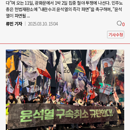
다"며 오는 11일, 광화문에서 1박 2일 집중 철야 투쟁에 나선다. 민주노
총은 헌법재판소에 "내란수괴 윤석열의 즉각 파면"을 촉구하며, "윤석
열이 파면될 ...
류민 기자
2025.03.10. 15:04
0
기사수정