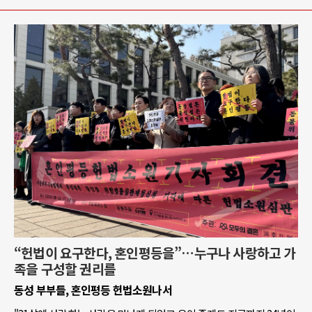
“헌법이 요구한다, 혼인평등을”…누구나 사랑하고 가
족을 구성할 권리를
동성 부부들, 혼인평등 헌법소원나서