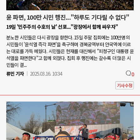
윤 파면, 100만 시민 행진..."하루도 기다릴 수 없다"
19일 '민주주의 수호의 날' 선포..."광장에서 함께 싸우자"
분노한 시민들은 다시 광장을 향한다. 15일 주말 집회에는 100만명의
시민들이 '윤석열 즉각 파면'을 촉구하며 경복궁역부터 안국역에 이르
는 대로를 가득 메웠다. 시민들은 헌재를 대신해서 "피청구인 대통령 윤
석열을 파면한다"고 함께 외쳤다. 집회 후 행진에는 갈수록 더 많은 시
민들이 결...
류민 기자
2025.03.16. 10:34
0
기사수정