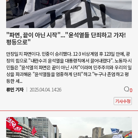
"파면, 끝이 아닌 시작"..."윤석열들 단죄하고 가자!
평등으로"
만장일치 파면이다. 민중이 승리했다. 12·3 비상계엄 후 123일 만에, 광
장의 힘으로 "내란수괴 윤석열을 대통령직에서 끌어내렸다". 노동자∙시
민들은 "윤석열의 파면은 끝이 아닌 시작"이라며 민주주의와 우리의 일
상을 파괴해온 "윤석열들을 엄중하게 단죄"하고 "누구나 존엄하고 평
등한 세...
류민 기자
2025.04.04. 14:26
0
기사수정