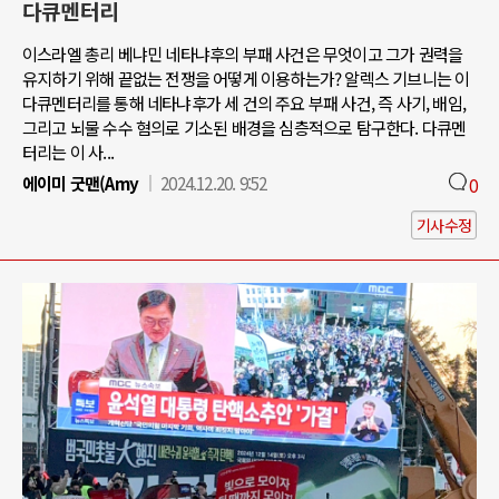
다큐멘터리
이스라엘 총리 베냐민 네타냐후의 부패 사건은 무엇이고 그가 권력을
유지하기 위해 끝없는 전쟁을 어떻게 이용하는가? 알렉스 기브니는 이
다큐멘터리를 통해 네타냐후가 세 건의 주요 부패 사건, 즉 사기, 배임,
그리고 뇌물 수수 혐의로 기소된 배경을 심층적으로 탐구한다. 다큐멘
터리는 이 사...
에이미 굿맨(Amy
2024.12.20. 9:52
0
기사수정