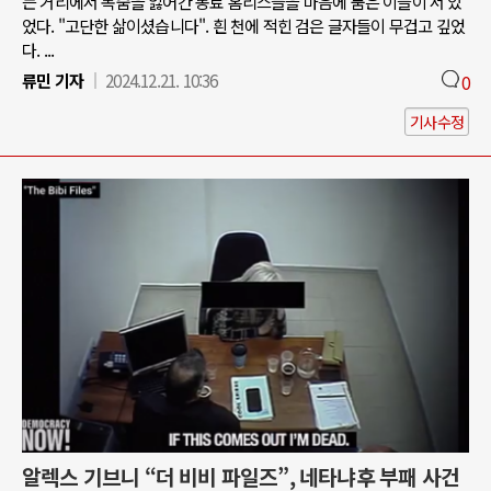
는 거리에서 목숨을 잃어간 동료 홈리스들을 마음에 품은 이들이 서 있
었다. "고단한 삶이셨습니다". 흰 천에 적힌 검은 글자들이 무겁고 깊었
다. ...
류민 기자
2024.12.21. 10:36
0
기사수정
알렉스 기브니 “더 비비 파일즈”, 네타냐후 부패 사건