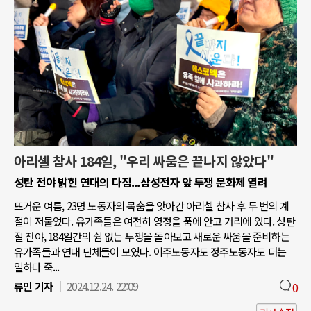
아리셀 참사 184일, "우리 싸움은 끝나지 않았다"
성탄 전야 밝힌 연대의 다짐...삼성전자 앞 투쟁 문화제 열려
뜨거운 여름, 23명 노동자의 목숨을 앗아간 아리셀 참사 후 두 번의 계
절이 저물었다. 유가족들은 여전히 영정을 품에 안고 거리에 있다. 성탄
절 전야, 184일간의 쉼 없는 투쟁을 돌아보고 새로운 싸움을 준비하는
유가족들과 연대 단체들이 모였다. 이주노동자도 정주노동자도 더는
일하다 죽...
류민 기자
2024.12.24. 22:09
0