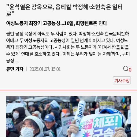
"윤석열은 감옥으로, 옵티칼 박정혜·소현숙은 일터
로"
여성노동자 최장기 고공농성...10일, 희망텐트촌 연다
불탄 공장 옥상에 아직도 두 사람이 있다. 박정혜·소현숙 한국옵티칼하
이테크 두 여성노동자의 고공농성이 일년 넘게 이어지고 있다. 여성노
동자 최장기 고공농성이다. 시민사회는 두 노동자가 '이겨서 땅을 밟을
수 있게' 연대를 호소하고 있다. '이제는 우리가 빛이 될 차례'라며, 구미
공장 ...
류민 기자
2025.01.07. 15:01
0
기사수정