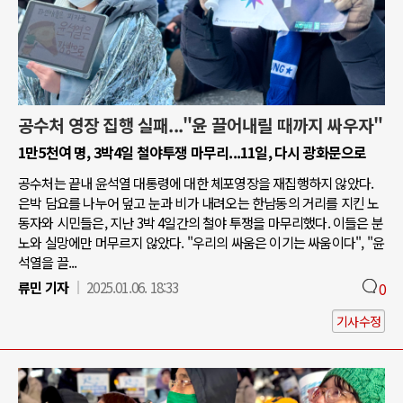
공수처 영장 집행 실패..."윤 끌어내릴 때까지 싸우자"
1만5천여 명, 3박4일 철야투쟁 마무리...11일, 다시 광화문으로
공수처는 끝내 윤석열 대통령에 대한 체포영장을 재집행하지 않았다.
은박 담요를 나누어 덮고 눈과 비가 내려오는 한남동의 거리를 지킨 노
동자와 시민들은, 지난 3박 4일간의 철야 투쟁을 마무리했다. 이들은 분
노와 실망에만 머무르지 않았다. "우리의 싸움은 이기는 싸움이다", "윤
석열을 끌...
류민 기자
2025.01.06. 18:33
0
기사수정