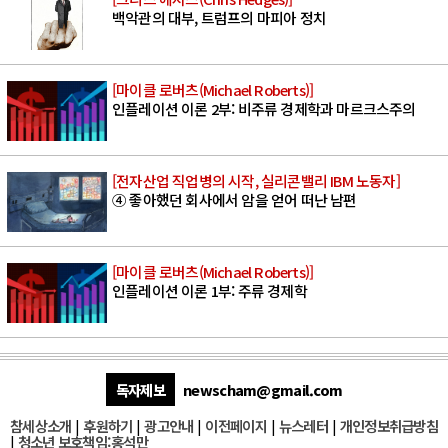
백악관의 대부, 트럼프의 마피아 정치
[마이클 로버츠(Michael Roberts)]
인플레이션 이론 2부: 비주류 경제학과 마르크스주의
[전자산업 직업병의 시작, 실리콘밸리 IBM 노동자]
④ 좋아했던 회사에서 암을 얻어 떠난 남편
[마이클 로버츠(Michael Roberts)]
인플레이션 이론 1부: 주류 경제학
독자제보
newscham@gmail.com
참세상소개
|
후원하기
|
광고안내
|
이전페이지
|
뉴스레터
|
개인정보취급방침
|
청소년 보호책임:홍석만