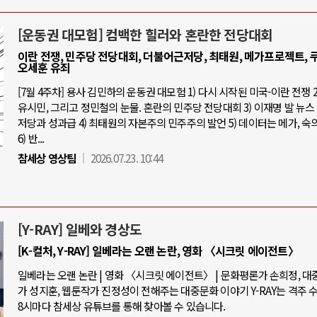
[운동권 대모험] 컴백한 힐러와 혼란한 전당대회
이란 전쟁, 민주당 전당대회, 더불어근저당, 최태원, 메가프로젝트, 쿠
오세훈 유죄
[7월 4주차] 용사 김민하의 운동권 대모험 1) 다시 시작된 미국-이란 전쟁 2
유시민, 그리고 정민철의 눈물. 혼란의 민주당 전당대회 3) 이재명 발 뉴스 
저당과 성과급 4) 최태원의 자본주의 민주주의 발언 5) 데이터는 메가, 숙
6) 반...
참세상 영상팀
2026.07.23. 10:44
[Y-RAY] 일베와 경상도
[K-컬처, Y-RAY] 일베라는 오랜 논란, 영화 〈시크릿 에이전트〉
일베라는 오랜 논란 | 영화 〈시크릿 에이전트〉 | 문화평론가 손희정, 
가 성지훈, 웹툰작가 진정성이 전해주는 대중문화 이야기 Y-RAY는 격주 
8시마다 참세상 유튜브를 통해 찾아볼 수 있습니다.