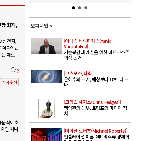
팡 화재,
오피니언
) 신천지,
[야니스 바루파키스(Yanis
Varoufakis)]
: 더불어근
기술봉건제 가설을 위한 마르크스주
의는 제로
의적 논거
2
[코스모스, 대화]
은하수의 크기, 예상보다 10% 더 크
기사수정
다
[크리스 헤지스(Chris Hedges)]
백악관의 대부, 트럼프의 마피아 정
치
대중문화애호
수요일 저녁
[마이클 로버츠(Michael Roberts)]
인플레이션 이론 2부: 비주류 경제학