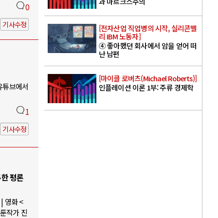
과 마르크스주의
0
기사수정
[전자산업 직업병의 시작, 실리콘밸
리 IBM 노동자]
④ 좋아했던 회사에서 암을 얻어 떠
난 남편
[마이클 로버츠(Michael Roberts)]
 유튜브에서
인플레이션 이론 1부: 주류 경제학
1
기사수정
루한 평론
 영화 <
웹툰작가 진