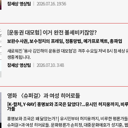
참세상 영상팀
2026.07.16. 19:56
[운동권 대모험] 이거 완전 볼셰비키잖앙?
보완수사권, 보수정치의 프레임, 정통망법, 메가프로젝트, 총파업
새로워진 '용사 김민하의 운동권 대모험'은 격주 수요일 저녁 8시 참세상
생중계됩니다.
참세상 영상팀
2026.07.10. 3:48
영화 〈슈퍼걸〉과 여성 히어로들
[K-컬처, Y-RAY] 홍명보와 조국은 닮았다?...유시민 허지웅까지, 비
가들
홍명보와 조국은 왜 닮았는가? | 유시민부터 허지웅까지, 비루한 평론가들 |
슈퍼걸>과 여성 히어로들. 문화평론가 손희정, 대중문화애호가 성지훈, 