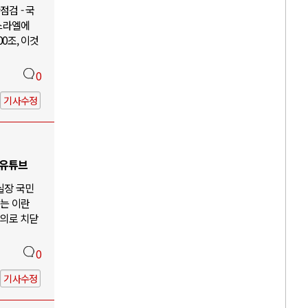
검 - 국
이스라엘에
00조, 이것
0
기사수정
 유튜브
 실장 국민
않는 이란
주의로 치닫
0
기사수정