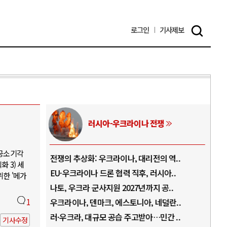
로그인
기사
제보
러시아-우크라이나 전쟁
 공소기각
.
전쟁의 추상화: 우크라이나, 대리전의 역..
호르
 3) 세
..
EU·우크라이나 드론 협력 직후, 러시아..
호르
위한 '메가
로..
나토, 우크라 군사지원 2027년까지 공..
이란
..
1
우크라이나, 덴마크, 에스토니아, 네덜란..
트럼
 ..
러·우크라, 대규모 공습 주고받아…민간 ..
하마
기사수정