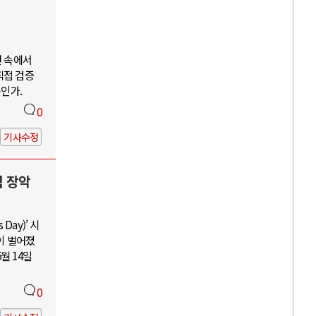
언 속에서
직접 검증
구인가.
0
기사수정
력 장악
Day)’ 시
이 벌어졌
월 14일
0