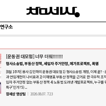
연구소
[운동권 대모험] 너무 더워!!!!!!!
AI와 인간
형사소송법, 부동산 정책, 세입자 주거안정, 메가프로젝트, 폭염
[8월 1주차] 용사 김민하의 운동권 대모험 1) 형사소송법 개정, 이제 끝? -
중국 AI, 저가 공세로 글로벌 토큰 시.
과 연임개헌의 나비효과 2) 이재명표 부동산 정책을 근거로 한 극우적 조직화
AI 국부펀드 구상 놓고 미국 진보진영 
입자 주거안정 없는 부동산 정책 4) 노동법 도려낸 개발프로젝트, 누구를 
특구'인가? 5) ...
AI 데이터센터 반대 투쟁은 새로운 글
참세상 영상팀
2026.08.07. 7:23
AI의 숨은 환경 비용: 데이터센터 확산
AI는 어떻게 미국 민주주의를 잠식하고