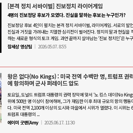
[본격 정치 서바이벌] 진보정치 라이어게임
4명의 진보정당 후보가 모였다. 진실을 말하는 후보는 누구인가?
진보정당 후보 4인이 펼치는 본격 정치 서바이벌, 라이어게임. 서로의 발
진실과 거짓을 가려내는 치열한 심리전이 벌어진다. 정치의 말과 현실을 
하는 새로운 형식의 토크 게임. 과연 끝까지 살아남는 ‘진보 정치인’은 누
참세상 영상팀
2026.05.07. 8:55
왕은 없다(No Kings) : 미국 전역 수백만 명, 트럼프 권
에 항의하며 군사 퍼레이드 압도
토요일, 도널드 트럼프 대통령의 권력 장악에 맞서 ‘노 킹스 데이(No Kings 
위에 500만 명 이상이 참여하며, 그가 재임한 이후 최대 규모의 항의 행동
다. 미국 전역 2,100개 이상의 도시와 마을에서 시위가 열렸다. 이 시위는 6
트럼프 대통령의 ...
에이미 굿맨(Amy
2025.06.17. 11:30