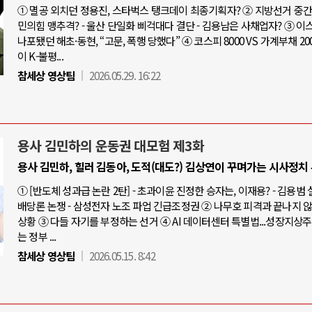
① 멸공 외치던 정용진, 스타벅스 탱크데이 최종기획자? ② 지방선거 중간점
민의힘 맹추격? - 울산 단일화 삐걱대다 결단 - 김용남은 사채업자? ③ 
나포됐던 해초·동현, “고문, 폭행 당했다” ④ 코스피 8000 VS 가계부채 20
이 K-불평...
참세상 영상팀
2026.05.29. 16:22
용사 김민하의 운동권 대모험 제3화
용사 김민하, 힐러 김동아, 도적(대도?) 김상연이 꾸며가는 시사정치
① [반도체 성과급 논란 2탄] - 초과이윤 진정한 승자는, 이재용? - 김용범
배당론 논쟁 - 삼성전자 노조 파업 긴급조정권 ② 나무호 피격과 끝나지 
상황 ③ 다들 자기를 부정하는 선거 ④ AI 데이터센터 특별법...성장지상
는 정부 ...
참세상 영상팀
2026.05.15. 8:42