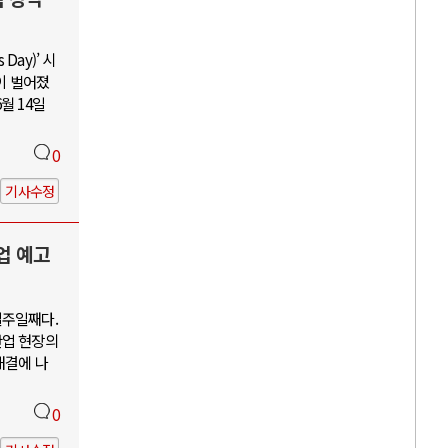
Day)’ 시
이 벌어졌
월 14일
0
기사수정
업 예고
일주일째다.
산업 현장의
해결에 나
0