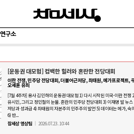
연구소
[운동권 대모험] 컴백한 힐러와 혼란한 전당대회
아-우크라이나 전쟁
중동 위기
이란 전쟁, 민주당 전당대회, 더불어근저당, 최태원, 메가프로젝트, 쿠
오세훈 유죄
우크라이나, 대리전의 역..
호르무즈 갈등 격화, 트럼프 정치·경제 
[7월 4주차] 용사 김민하의 운동권 대모험 1) 다시 시작된 미국-이란 전쟁 2
드론 협력 직후, 러시아..
유시민, 그리고 정민철의 눈물. 혼란의 민주당 전당대회 3) 이재명 발 뉴스 
호르무즈 해협 통행료를 철회한 트
저당과 성과급 4) 최태원의 자본주의 민주주의 발언 5) 데이터는 메가, 숙
지원 2027년까지 공..
이란, 호르무즈 해협 봉쇄 선택한 배
6) 반...
크, 에스토니아, 네덜란..
트럼프, 이란 압박수단 한계 직면
참세상 영상팀
2026.07.23. 10:44
모 공습 주고받아…민간 ..
하마스, 가자 통치권 이양으로 휴전 의