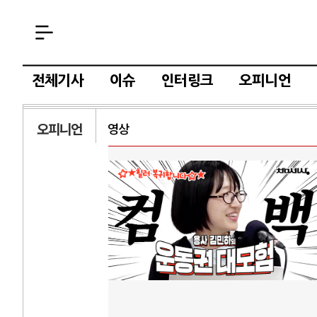
전체기사
이슈
인터링크
오피니언
오피니언
영상
AI와 인간
러시
중국 AI, 저가 공세로 글로벌 토큰 시..
전쟁의 추상화: 
AI 국부펀드 구상 놓고 미국 진보진영 ..
EU·우크라이나 
AI 데이터센터 반대 투쟁은 새로운 글로..
나토, 우크라 군사
AI의 숨은 환경 비용: 데이터센터 확산..
우크라이나, 덴마
AI는 어떻게 미국 민주주의를 잠식하고 ..
러·우크라, 대규