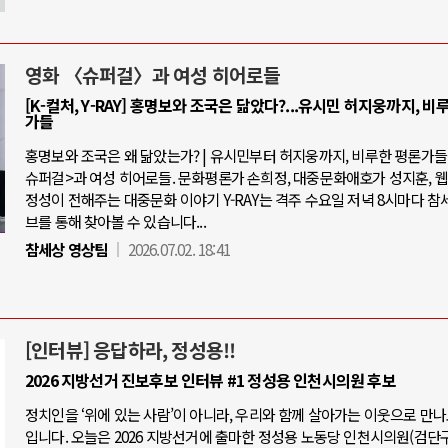
영화 〈슈퍼걸〉과 여성 히어로들
[K-컬처, Y-RAY] 홍명보와 조국은 닮았다?...유시민 허지웅까지, 비
가들
홍명보와 조국은 왜 닮았는가? | 유시민부터 허지웅까지, 비루한 평론가들 |
슈퍼걸>과 여성 히어로들. 문화평론가 손희정, 대중문화애호가 성지훈, 
정성이 전해주는 대중문화 이야기 Y-RAY는 격주 수요일 저녁 8시마다 참
브를 통해 찾아볼 수 있습니다...
참세상 영상팀
2026.07.02. 18:41
[인터뷰] 응답하라, 정성용!!
2026 지방선거 진보후보 인터뷰 #1 정성용 인천시의원 후보
정치인을 ‘위에 있는 사람’이 아니라, 우리와 함께 살아가는 이웃으로 만
입니다. 오늘은 2026 지방선거에 출마한 정성용 노동당 인천시의원(검단