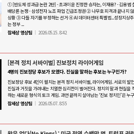
① [반도체 성과급 논란 2탄] - 초과이윤 진정한 승자는, 이재용? - 김용범
배당론 논쟁 - 삼성전자 노조 파업 긴급조정권 ② 나무호 피격과 끝나지 
상황 ③ 다들 자기를 부정하는 선거 ④ AI 데이터센터 특별법...성장지상
는 정부 ...
참세상 영상팀
2026.05.15. 8:42
[본격 정치 서바이벌] 진보정치 라이어게임
4명의 진보정당 후보가 모였다. 진실을 말하는 후보는 누구인가?
진보정당 후보 4인이 펼치는 본격 정치 서바이벌, 라이어게임. 서로의 발
진실과 거짓을 가려내는 치열한 심리전이 벌어진다. 정치의 말과 현실을 
하는 새로운 형식의 토크 게임. 과연 끝까지 살아남는 ‘진보 정치인’은 누
참세상 영상팀
2026.05.07. 8:55
왕은 없다(No Kings) : 미국 전역 수백만 명, 트럼프 권