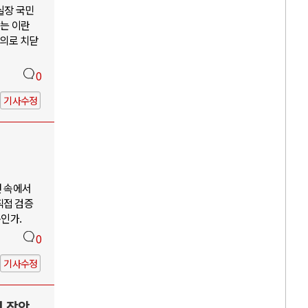
 실장 국민
않는 이란
주의로 치닫
0
기사수정
언 속에서
직접 검증
구인가.
0
기사수정
력 장악