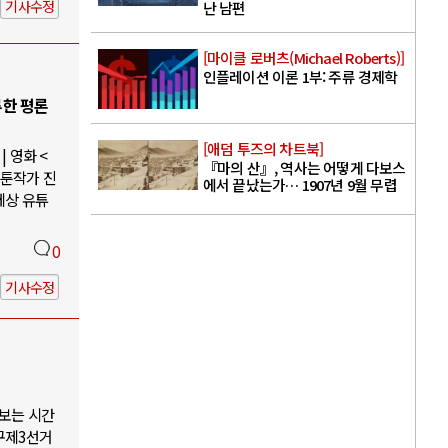
기사수정
난 남편
[마이클 로버츠(Michael Roberts)]
인플레이션 이론 1부: 주류 경제학
루한 평론
[애덤 투즈의 차트북]
 영화 <
『마의 산』, 역사는 어떻게 다보스
웹툰작가 진
에서 끝났는가… 1907년 9월 무렵
세상 유튜
0
기사수정
나보는 시간
구제3선거