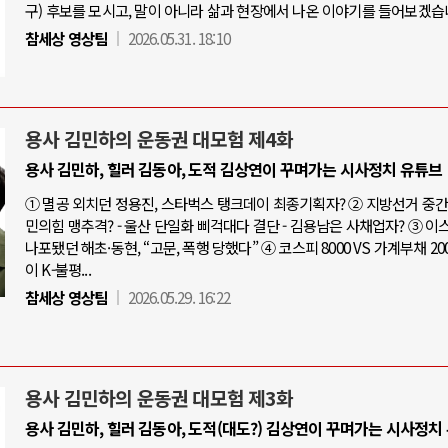
구) 후보를 모시고, 말이 아니라 삶과 현장에서 나온 이야기를 들어보겠습
참세상 영상팀
2026.05.31. 18:10
용사 김민하의 운동권 대모험 제4화
용사 김민하, 힐러 김동아, 도적 김상연이 꾸며가는 시사정치 유튜브
① 멸공 외치던 정용진, 스타벅스 탱크데이 최종기획자? ② 지방선거 중간점
민의힘 맹추격? - 울산 단일화 삐걱대다 결단 - 김용남은 사채업자? ③ 
나포됐던 해초·동현, “고문, 폭행 당했다” ④ 코스피 8000 VS 가계부채 20
이 K-불평...
참세상 영상팀
2026.05.29. 16:22
용사 김민하의 운동권 대모험 제3화
용사 김민하, 힐러 김동아, 도적(대도?) 김상연이 꾸며가는 시사정치