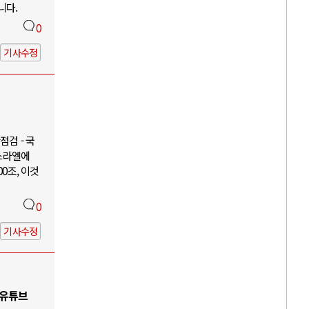
니다.
0
기사수정
검 - 국
이스라엘에
00조, 이것
0
기사수정
 유튜브