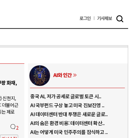
로그인
기사
제보
AI와 인간
팡 화재,
..
중국 AI, 저가 공세로 글로벌 토큰 시..
전쟁
) 신천지,
: 더불어근
럼프
AI 국부펀드 구상 놓고 미국 진보진영 ..
EU
의는 제로
경
AI 데이터센터 반대 투쟁은 새로운 글로..
나토
AI의 숨은 환경 비용: 데이터센터 확산..
우크
2
지..
AI는 어떻게 미국 민주주의를 잠식하고 ..
러·