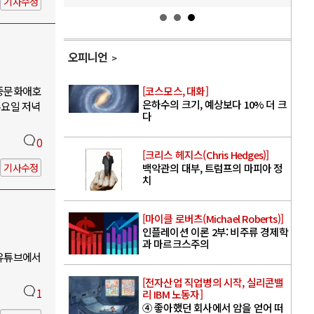
기사수정
오피니언
대중문화애호
[코스모스, 대화]
은하수의 크기, 예상보다 10% 더 크
수요일 저녁
다
0
[크리스 헤지스(Chris Hedges)]
기사수정
백악관의 대부, 트럼프의 마피아 정
치
[마이클 로버츠(Michael Roberts)]
인플레이션 이론 2부: 비주류 경제학
과 마르크스주의
 유튜브에서
[전자산업 직업병의 시작, 실리콘밸
1
리 IBM 노동자]
④ 좋아했던 회사에서 암을 얻어 떠