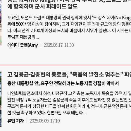
에 항의하며 군사 퍼레이드 압도
토요일, 도널드 트럼프 대통령의 권력 장악에 맞서 ‘노 킹스 데이(No Kings 
위에 500만 명 이상이 참여하며, 그가 재임한 이후 최대 규모의 항의 행동
다. 미국 전역 2,100개 이상의 도시와 마을에서 시위가 열렸다. 이 시위는 6
트럼프 대통령의 ...
에이미 굿맨(Amy
2025.06.17. 11:30
고 김용균·김충현의 동료들, "죽음의 발전소 멈추는" 파
용산 대통령실 앞, 요구안 전달하려는 노동자들 경찰이 막아서
태안화력발전소에서 하청 비정규직 고 김충현 노동자가 목숨을 잃은 지 
발전 비정규직 노동자들은 김용균의 죽음 이후에도 달라진 것 없는 발전
구조적 문제가 참담한 비극을 반복한 원인이라며, 정부가 근본적인 문제 
설 것을 촉구하고 있다. 한편 9일 오후 태안화...
류민 기자
2025.06.09. 17:10