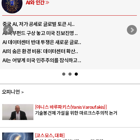
러시아-우크라이나 전쟁
전쟁의 추상화: 우크라이나, 대리전의 역..
EU·우크라이나 드론 협력 직후, 러시아..
나토, 우크라 군사지원 2027년까지 공..
우크라이나, 덴마크, 에스토니아, 네덜란..
러·우크라, 대규모 공습 주고받아…민간 ..
오피니언
[야니스 바루파키스(Yanis Varoufakis)]
기술봉건제 가설을 위한 마르크스주의적 논거
[코스모스, 대화]