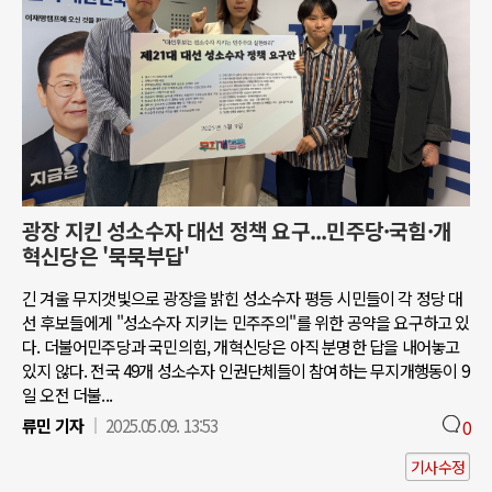
광장 지킨 성소수자 대선 정책 요구...민주당·국힘·개
혁신당은 '묵묵부답'
긴 겨울 무지갯빛으로 광장을 밝힌 성소수자 평등 시민들이 각 정당 대
선 후보들에게 "성소수자 지키는 민주주의"를 위한 공약을 요구하고 있
다. 더불어민주당과 국민의힘, 개혁신당은 아직 분명한 답을 내어놓고
있지 않다. 전국 49개 성소수자 인권단체들이 참여하는 무지개행동이 9
일 오전 더불...
류민 기자
2025.05.09. 13:53
0
기사수정