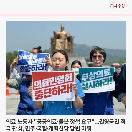
기사수정
의료 노동자 "공공의료·돌봄 정책 요구"...권영국만 적
극 찬성, 민주·국힘·개혁신당 답변 미뤄