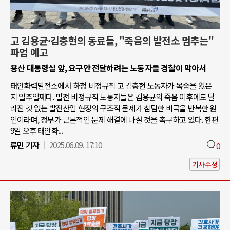
고 김용균·김충현의 동료들, "죽음의 발전소 멈추는"
파업 예고
용산 대통령실 앞, 요구안 전달하려는 노동자들 경찰이 막아서
태안화력발전소에서 하청 비정규직 고 김충현 노동자가 목숨을 잃은
지 일주일째다. 발전 비정규직 노동자들은 김용균의 죽음 이후에도 달
라진 것 없는 발전산업 현장의 구조적 문제가 참담한 비극을 반복한 원
인이라며, 정부가 근본적인 문제 해결에 나설 것을 촉구하고 있다. 한편
9일 오후 태안화...
류민 기자
2025.06.09. 17:10
0
기사수정