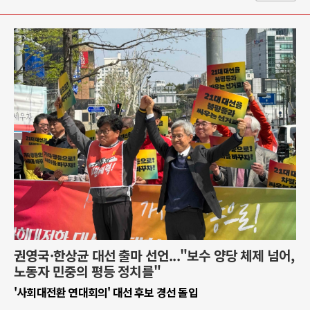
권영국·한상균 대선 출마 선언..."보수 양당 체제 넘어,
노동자 민중의 평등 정치를"
'사회대전환 연대회의' 대선 후보 경선 돌입