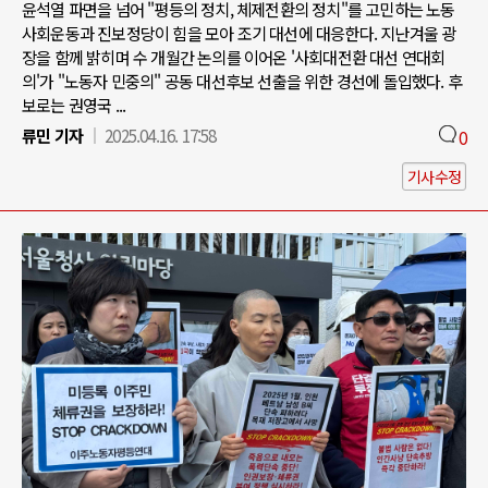
윤석열 파면을 넘어 "평등의 정치, 체제전환의 정치"를 고민하는 노동
사회운동과 진보정당이 힘을 모아 조기 대선에 대응한다. 지난겨울 광
장을 함께 밝히며 수 개월간 논의를 이어온 '사회대전환 대선 연대회
의'가 "노동자 민중의" 공동 대선후보 선출을 위한 경선에 돌입했다. 후
보로는 권영국 ...
류민 기자
2025.04.16. 17:58
0
기사수정