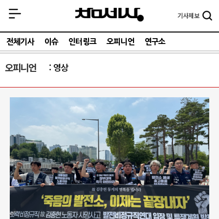
기사
제보
전체기사
이슈
인터링크
오피니언
연구소
오피니언
영상