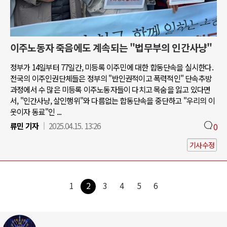
이주노동자 죽음에도 계속되는 "법무부의 인간사냥"
정부가 14일부터 77일간, 미등록 이주민에 대한 합동단속을 실시한다.
전국의 이주인권단체들은 정부의 "반인권적이고 폭력적인" 단속추방
과정에서 수 많은 미등록 이주노동자들이 다치고 목숨을 잃고 있다면
서, "인간사냥, 살인행위"와 다름없는 합동단속을 중단하고 "우리의 이
웃이자 동료"인 ...
류민 기자
2025.04.15. 13:26
0
기사수정
1
2
3
4
5
6