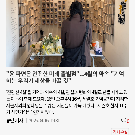
"윤 파면은 안전한 미래 출발점"...4월의 약속 "기억
하는 우리가 세상을 바꿀 것"
'잔인한 4월'을 기억과 약속의 4월, 진실과 변화의 4월로 만들어가고 있
는 이들이 함께 모였다. 16일 오후 4시 16분, 세월호 기억공간이 자리한
서울시의회 앞마당을 수많은 시민들이 가득 메웠다. '세월호 참사 11주
기 시민기억식' 현장이었다.
류민 기자
2025.04.16. 19:31
0
기사수정