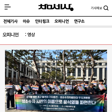
기사
제보
전체기사
이슈
인터링크
오피니언
연구소
오피니언
영상