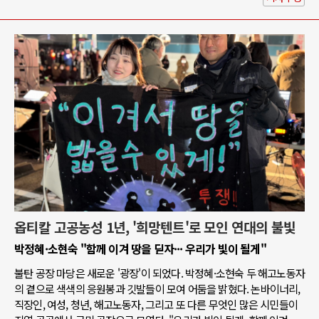
옵티칼 고공농성 1년, '희망텐트'로 모인 연대의 불빛
박정혜·소현숙 "함께 이겨 땅을 딛자··· 우리가 빛이 될게"
불탄 공장 마당은 새로운 '광장'이 되었다. 박정혜·소현숙 두 해고노동자
의 곁으로 색색의 응원봉과 깃발들이 모여 어둠을 밝혔다. 논바이너리,
직장인, 여성, 청년, 해고노동자, 그리고 또 다른 무엇인 많은 시민들이