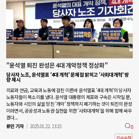
"윤석열 퇴진 완성은 4대 개악정책 정상화"
당사자 노조, 윤석열표 '4대 개혁' 문제점 밝히고 '사회대개혁' 방
향 제시
의료와 연금, 교육과 노동에 걸친 이른바 윤석열표 '4대 개혁'의 당사자
노동자들이 목소리를 냈다. 윤석열 대통령의 체포와 구속은 시작일 뿐,
노동자와 시민의 삶을 망친 '개악' 정책까지 폐기하는 것이 퇴진의 완성
이라면서, 공공성과 노동권 실현을 위한 '사회대개혁'을 위해 함께 싸우
겠다...
류민 기자
2025.01.22. 13:15
0
기사수정