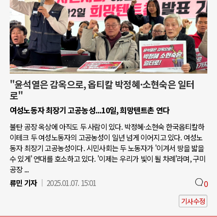
"윤석열은 감옥으로, 옵티칼 박정혜·소현숙은 일터
로"
여성노동자 최장기 고공농성...10일, 희망텐트촌 연다
불탄 공장 옥상에 아직도 두 사람이 있다. 박정혜·소현숙 한국옵티칼하
이테크 두 여성노동자의 고공농성이 일년 넘게 이어지고 있다. 여성노
동자 최장기 고공농성이다. 시민사회는 두 노동자가 '이겨서 땅을 밟을
수 있게' 연대를 호소하고 있다. '이제는 우리가 빛이 될 차례'라며, 구미
공장 ...
류민 기자
2025.01.07. 15:01
0
기사수정