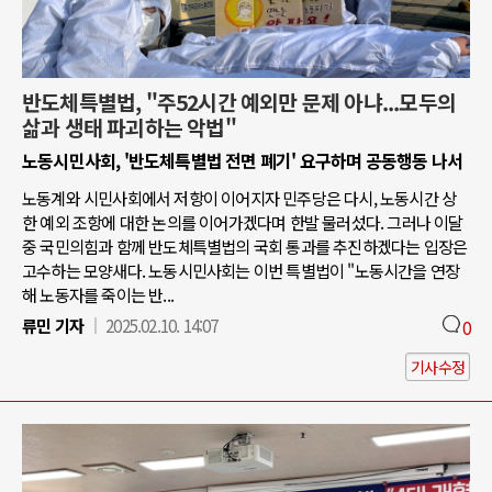
반도체특별법, "주52시간 예외만 문제 아냐...모두의
삶과 생태 파괴하는 악법"
노동시민사회, '반도체특별법 전면 폐기' 요구하며 공동행동 나서
노동계와 시민사회에서 저항이 이어지자 민주당은 다시, 노동시간 상
한 예외 조항에 대한 논의를 이어가겠다며 한발 물러섰다. 그러나 이달
중 국민의힘과 함께 반도체특별법의 국회 통과를 추진하겠다는 입장은
고수하는 모양새다. 노동시민사회는 이번 특별법이 "노동시간을 연장
해 노동자를 죽이는 반...
류민 기자
2025.02.10. 14:07
0
기사수정