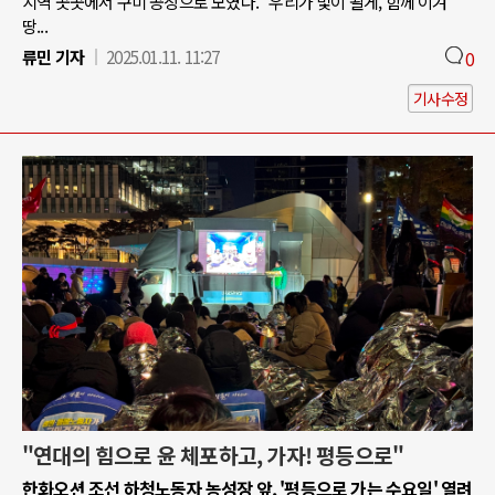
지역 곳곳에서 구미 공장으로 모였다. "우리가 빛이 될게, 함께 이겨
땅...
류민 기자
2025.01.11. 11:27
0
기사수정
"연대의 힘으로 윤 체포하고, 가자! 평등으로"
한화오션 조선 하청노동자 농성장 앞, '평등으로 가는 수요일' 열려