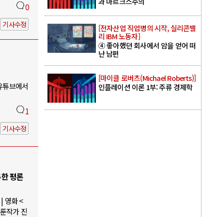
과 마르크스주의
0
기사수정
[전자산업 직업병의 시작, 실리콘밸
리 IBM 노동자]
④ 좋아했던 회사에서 암을 얻어 떠
난 남편
[마이클 로버츠(Michael Roberts)]
 유튜브에서
인플레이션 이론 1부: 주류 경제학
1
기사수정
루한 평론
 영화 <
웹툰작가 진