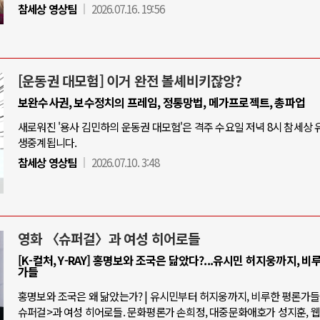
참세상 영상팀
2026.07.16. 19:56
[운동권 대모험] 이거 완전 볼셰비키잖앙?
보완수사권, 보수정치의 프레임, 정통망법, 메가프로젝트, 총파업
새로워진 '용사 김민하의 운동권 대모험'은 격주 수요일 저녁 8시 참세상
생중계됩니다.
참세상 영상팀
2026.07.10. 3:48
영화 〈슈퍼걸〉과 여성 히어로들
[K-컬처, Y-RAY] 홍명보와 조국은 닮았다?...유시민 허지웅까지, 비
가들
홍명보와 조국은 왜 닮았는가? | 유시민부터 허지웅까지, 비루한 평론가들 |
슈퍼걸>과 여성 히어로들. 문화평론가 손희정, 대중문화애호가 성지훈, 