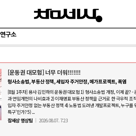
연구소
[운동권 대모험] 너무 더워!!!!!!!
아-우크라이나 전쟁
중동 위기
형사소송법, 부동산 정책, 세입자 주거안정, 메가프로젝트, 폭염
[8월 1주차] 용사 김민하의 운동권 대모험 1) 형사소송법 개정, 이제 끝? -
우크라이나, 대리전의 역..
호르무즈 갈등 격화, 트럼프 정치·경제 
과 연임개헌의 나비효과 2) 이재명표 부동산 정책을 근거로 한 극우적 조직화
드론 협력 직후, 러시아..
호르무즈 해협 통행료를 철회한 트
입자 주거안정 없는 부동산 정책 4) 노동법 도려낸 개발프로젝트, 누구를 
특구'인가? 5) ...
지원 2027년까지 공..
이란, 호르무즈 해협 봉쇄 선택한 배
참세상 영상팀
2026.08.07. 7:23
크, 에스토니아, 네덜란..
트럼프, 이란 압박수단 한계 직면
모 공습 주고받아…민간 ..
하마스, 가자 통치권 이양으로 휴전 의