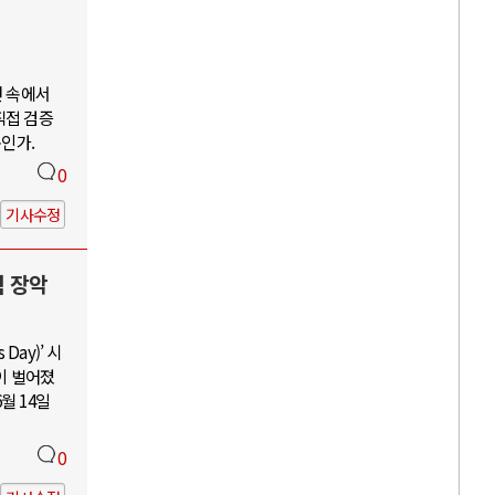
언 속에서
직접 검증
구인가.
0
기사수정
력 장악
Day)’ 시
이 벌어졌
월 14일
0