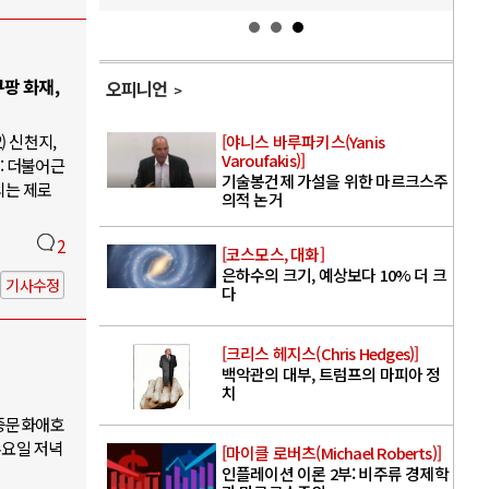
팡 화재,
오피니언
) 신천지,
[야니스 바루파키스(Yanis
Varoufakis)]
: 더불어근
기술봉건제 가설을 위한 마르크스주
의는 제로
의적 논거
2
[코스모스, 대화]
은하수의 크기, 예상보다 10% 더 크
기사수정
다
[크리스 헤지스(Chris Hedges)]
백악관의 대부, 트럼프의 마피아 정
치
대중문화애호
수요일 저녁
[마이클 로버츠(Michael Roberts)]
인플레이션 이론 2부: 비주류 경제학