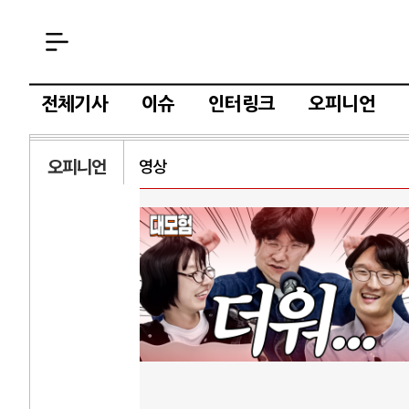
전체기사
이슈
인터링크
오피니언
오피니언
영상
AI와 인간
러시
중국 AI, 저가 공세로 글로벌 토큰 시..
전쟁의 추상화: 
AI 국부펀드 구상 놓고 미국 진보진영 ..
EU·우크라이나 
AI 데이터센터 반대 투쟁은 새로운 글로..
나토, 우크라 군사
AI의 숨은 환경 비용: 데이터센터 확산..
우크라이나, 덴마
AI는 어떻게 미국 민주주의를 잠식하고 ..
러·우크라, 대규