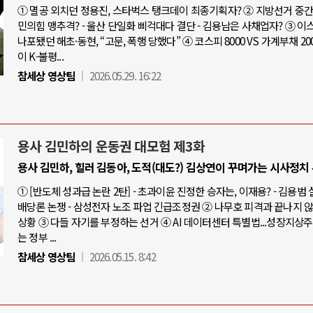
① 멸공 외치던 정용진, 스타벅스 탱크데이 최종기획자? ② 지방선거 중간점
민의힘 맹추격? - 울산 단일화 삐걱대다 결단 - 김용남은 사채업자? ③ 
나포됐던 해초·동현, “고문, 폭행 당했다” ④ 코스피 8000 VS 가계부채 20
이 K-불평...
참세상 영상팀
2026.05.29. 16:22
용사 김민하의 운동권 대모험 제3화
용사 김민하, 힐러 김동아, 도적(대도?) 김상연이 꾸며가는 시사정치
① [반도체 성과급 논란 2탄] - 초과이윤 진정한 승자는, 이재용? - 김용범
배당론 논쟁 - 삼성전자 노조 파업 긴급조정권 ② 나무호 피격과 끝나지 
상황 ③ 다들 자기를 부정하는 선거 ④ AI 데이터센터 특별법...성장지상
는 정부 ...
참세상 영상팀
2026.05.15. 8:42