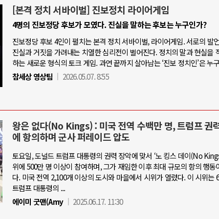
[본격 정치 서바이벌] 진보정치 라이어게임
4명의 진보정당 후보가 모였다. 진실을 말하는 후보는 누구인가?
진보정당 후보 4인이 펼치는 본격 정치 서바이벌, 라이어게임. 서로의 발
진실과 거짓을 가려내는 치열한 심리전이 벌어진다. 정치의 말과 현실을 
하는 새로운 형식의 토크 게임. 과연 끝까지 살아남는 ‘진보 정치인’은 누
참세상 영상팀
2026.05.07. 8:55
왕은 없다(No Kings) : 미국 전역 수백만 명, 트럼프 권
에 항의하며 군사 퍼레이드 압도
토요일, 도널드 트럼프 대통령의 권력 장악에 맞서 ‘노 킹스 데이(No Kings 
위에 500만 명 이상이 참여하며, 그가 재임한 이후 최대 규모의 항의 행동
다. 미국 전역 2,100개 이상의 도시와 마을에서 시위가 열렸다. 이 시위는 6
트럼프 대통령의 ...
에이미 굿맨(Amy
2025.06.17. 11:30