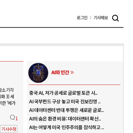
로그인
기사
제보
AI와 인간
 공소기각
..
중국 AI, 저가 공세로 글로벌 토큰 시..
전쟁
 3) 세
럼프
AI 국부펀드 구상 놓고 미국 진보진영 ..
EU
위한 '메가
경
AI 데이터센터 반대 투쟁은 새로운 글로..
나토
1
AI의 숨은 환경 비용: 데이터센터 확산..
우크
지..
AI는 어떻게 미국 민주주의를 잠식하고 ..
러·
기사수정