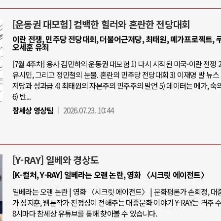
[운동권 대모험] 컴백한 힐러와 혼란한 전당대회
이란 전쟁, 민주당 전당대회, 더불어근저당, 최태원, 메가프로젝트, 쿠
오세훈 유죄
[7월 4주차] 용사 김민하의 운동권 대모험 1) 다시 시작된 미국-이란 전쟁 2
유시민, 그리고 정민철의 눈물. 혼란의 민주당 전당대회 3) 이재명 발 뉴스 
저당과 성과급 4) 최태원의 자본주의 민주주의 발언 5) 데이터는 메가, 숙
6) 반...
참세상 영상팀
2026.07.23. 10:44
[Y-RAY] 일베와 경상도
[K-컬처, Y-RAY] 일베라는 오랜 논란, 영화 〈시크릿 에이전트〉
일베라는 오랜 논란 | 영화 〈시크릿 에이전트〉 | 문화평론가 손희정, 
가 성지훈, 웹툰작가 진정성이 전해주는 대중문화 이야기 Y-RAY는 격주 
8시마다 참세상 유튜브를 통해 찾아볼 수 있습니다.