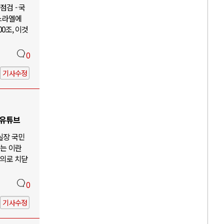
검 - 국
이스라엘에
00조, 이것
0
기사수정
 유튜브
 실장 국민
않는 이란
주의로 치닫
0
기사수정