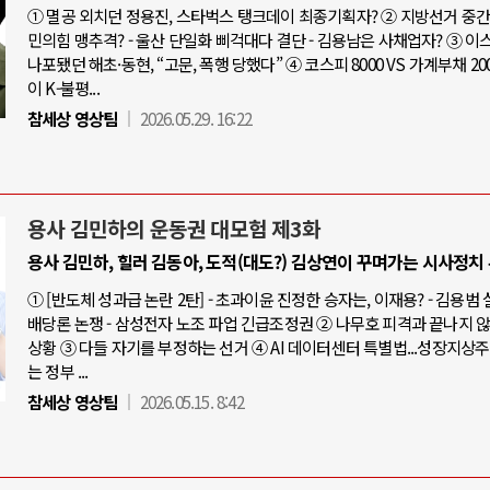
① 멸공 외치던 정용진, 스타벅스 탱크데이 최종기획자? ② 지방선거 중간점
민의힘 맹추격? - 울산 단일화 삐걱대다 결단 - 김용남은 사채업자? ③ 
나포됐던 해초·동현, “고문, 폭행 당했다” ④ 코스피 8000 VS 가계부채 20
이 K-불평...
참세상 영상팀
2026.05.29. 16:22
용사 김민하의 운동권 대모험 제3화
용사 김민하, 힐러 김동아, 도적(대도?) 김상연이 꾸며가는 시사정치
① [반도체 성과급 논란 2탄] - 초과이윤 진정한 승자는, 이재용? - 김용범
배당론 논쟁 - 삼성전자 노조 파업 긴급조정권 ② 나무호 피격과 끝나지 
상황 ③ 다들 자기를 부정하는 선거 ④ AI 데이터센터 특별법...성장지상
는 정부 ...
참세상 영상팀
2026.05.15. 8:42