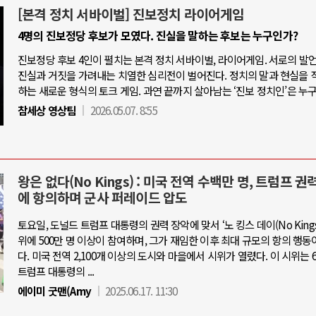
[본격 정치 서바이벌] 진보정치 라이어게임
4명의 진보정당 후보가 모였다. 진실을 말하는 후보는 누구인가?
진보정당 후보 4인이 펼치는 본격 정치 서바이벌, 라이어게임. 서로의 발
진실과 거짓을 가려내는 치열한 심리전이 벌어진다. 정치의 말과 현실을 
하는 새로운 형식의 토크 게임. 과연 끝까지 살아남는 ‘진보 정치인’은 누
참세상 영상팀
2026.05.07. 8:55
왕은 없다(No Kings) : 미국 전역 수백만 명, 트럼프 권
에 항의하며 군사 퍼레이드 압도
토요일, 도널드 트럼프 대통령의 권력 장악에 맞서 ‘노 킹스 데이(No Kings 
위에 500만 명 이상이 참여하며, 그가 재임한 이후 최대 규모의 항의 행동
다. 미국 전역 2,100개 이상의 도시와 마을에서 시위가 열렸다. 이 시위는 6
트럼프 대통령의 ...
에이미 굿맨(Amy
2025.06.17. 11:30