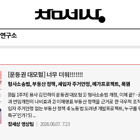
연구소
[운동권 대모험] 너무 더워!!!!!!!
AI와 인간
형사소송법, 부동산 정책, 세입자 주거안정, 메가프로젝트, 폭염
[8월 1주차] 용사 김민하의 운동권 대모험 1) 형사소송법 개정, 이제 끝? -
중국 AI, 저가 공세로 글로벌 토큰 시.
과 연임개헌의 나비효과 2) 이재명표 부동산 정책을 근거로 한 극우적 조직화
AI 국부펀드 구상 놓고 미국 진보진영 
입자 주거안정 없는 부동산 정책 4) 노동법 도려낸 개발프로젝트, 누구를 
특구'인가? 5) ...
AI 데이터센터 반대 투쟁은 새로운 글
참세상 영상팀
2026.08.07. 7:23
AI의 숨은 환경 비용: 데이터센터 확산
AI는 어떻게 미국 민주주의를 잠식하고