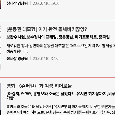
참세상 영상팀
2026.07.16. 19:56
[운동권 대모험] 이거 완전 볼셰비키잖앙?
보완수사권, 보수정치의 프레임, 정통망법, 메가프로젝트, 총파업
새로워진 '용사 김민하의 운동권 대모험'은 격주 수요일 저녁 8시 참세상
생중계됩니다.
참세상 영상팀
2026.07.10. 3:48
영화 〈슈퍼걸〉과 여성 히어로들
[K-컬처, Y-RAY] 홍명보와 조국은 닮았다?...유시민 허지웅까지, 비
가들
홍명보와 조국은 왜 닮았는가? | 유시민부터 허지웅까지, 비루한 평론가들 |
슈퍼걸>과 여성 히어로들. 문화평론가 손희정, 대중문화애호가 성지훈, 