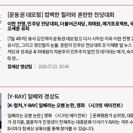
[운동권 대모험] 컴백한 힐러와 혼란한 전당대회
이란 전쟁, 민주당 전당대회, 더불어근저당, 최태원, 메가프로젝트, 쿠
오세훈 유죄
[7월 4주차] 용사 김민하의 운동권 대모험 1) 다시 시작된 미국-이란 전쟁 2
유시민, 그리고 정민철의 눈물. 혼란의 민주당 전당대회 3) 이재명 발 뉴스 
저당과 성과급 4) 최태원의 자본주의 민주주의 발언 5) 데이터는 메가, 숙
6) 반...
참세상 영상팀
2026.07.23. 10:44
[Y-RAY] 일베와 경상도
[K-컬처, Y-RAY] 일베라는 오랜 논란, 영화 〈시크릿 에이전트〉
일베라는 오랜 논란 | 영화 〈시크릿 에이전트〉 | 문화평론가 손희정, 
가 성지훈, 웹툰작가 진정성이 전해주는 대중문화 이야기 Y-RAY는 격주 
8시마다 참세상 유튜브를 통해 찾아볼 수 있습니다.