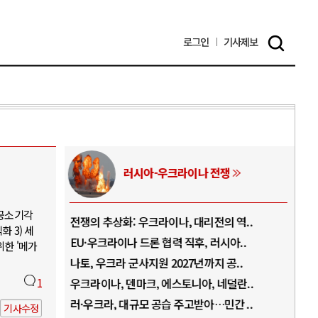
로그인
기사
제보
러시아-우크라이나 전쟁
 공소기각
.
전쟁의 추상화: 우크라이나, 대리전의 역..
호르
 3) 세
..
EU·우크라이나 드론 협력 직후, 러시아..
호르
위한 '메가
로..
나토, 우크라 군사지원 2027년까지 공..
이란
..
1
우크라이나, 덴마크, 에스토니아, 네덜란..
트럼
 ..
러·우크라, 대규모 공습 주고받아…민간 ..
하마
기사수정