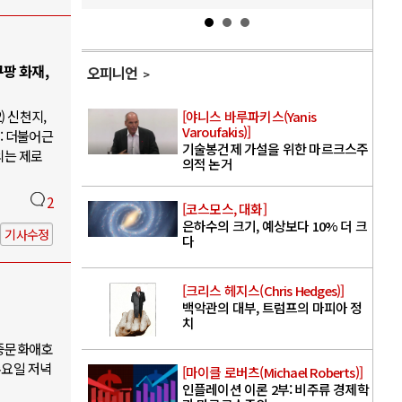
팡 화재,
오피니언
) 신천지,
[야니스 바루파키스(Yanis
Varoufakis)]
: 더불어근
기술봉건제 가설을 위한 마르크스주
의는 제로
의적 논거
2
[코스모스, 대화]
은하수의 크기, 예상보다 10% 더 크
기사수정
다
[크리스 헤지스(Chris Hedges)]
백악관의 대부, 트럼프의 마피아 정
치
대중문화애호
수요일 저녁
[마이클 로버츠(Michael Roberts)]
인플레이션 이론 2부: 비주류 경제학