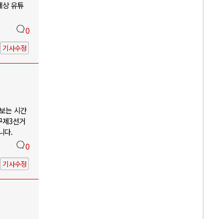
세상 유튜
0
기사수정
나보는 시간
구제3선거
니다.
0
기사수정