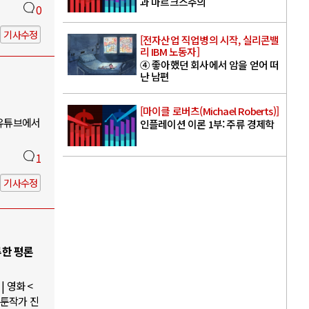
과 마르크스주의
0
기사수정
[전자산업 직업병의 시작, 실리콘밸
리 IBM 노동자]
④ 좋아했던 회사에서 암을 얻어 떠
난 남편
[마이클 로버츠(Michael Roberts)]
 유튜브에서
인플레이션 이론 1부: 주류 경제학
1
기사수정
루한 평론
 영화 <
웹툰작가 진