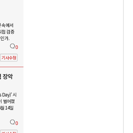
언 속에서
직접 검증
구인가.
0
기사수정
력 장악
Day)’ 시
이 벌어졌
월 14일
0