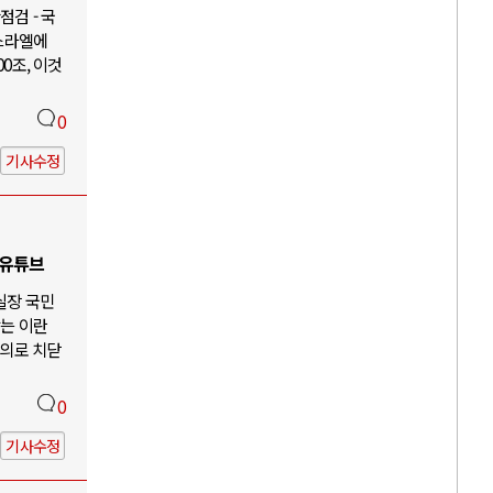
검 - 국
이스라엘에
00조, 이것
0
기사수정
 유튜브
 실장 국민
않는 이란
주의로 치닫
0
기사수정