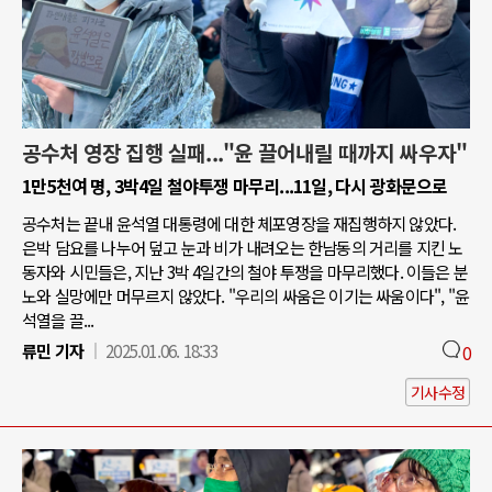
공수처 영장 집행 실패..."윤 끌어내릴 때까지 싸우자"
1만5천여 명, 3박4일 철야투쟁 마무리...11일, 다시 광화문으로
공수처는 끝내 윤석열 대통령에 대한 체포영장을 재집행하지 않았다.
은박 담요를 나누어 덮고 눈과 비가 내려오는 한남동의 거리를 지킨 노
동자와 시민들은, 지난 3박 4일간의 철야 투쟁을 마무리했다. 이들은 분
노와 실망에만 머무르지 않았다. "우리의 싸움은 이기는 싸움이다", "윤
석열을 끌...
류민 기자
2025.01.06. 18:33
0
기사수정