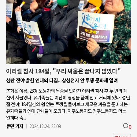
아리셀 참사 184일, "우리 싸움은 끝나지 않았다"
성탄 전야 밝힌 연대의 다짐...삼성전자 앞 투쟁 문화제 열려
뜨거운 여름, 23명 노동자의 목숨을 앗아간 아리셀 참사 후 두 번의 계
절이 저물었다. 유가족들은 여전히 영정을 품에 안고 거리에 있다. 성탄
절 전야, 184일간의 쉼 없는 투쟁을 돌아보고 새로운 싸움을 준비하는
유가족들과 연대 단체들이 모였다. 이주노동자도 정주노동자도 더는
일하다 죽...
류민 기자
2024.12.24. 22:09
0