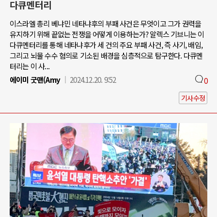
다큐멘터리
이스라엘 총리 베냐민 네타냐후의 부패 사건은 무엇이고 그가 권력을
유지하기 위해 끝없는 전쟁을 어떻게 이용하는가? 알렉스 기브니는 이
다큐멘터리를 통해 네타냐후가 세 건의 주요 부패 사건, 즉 사기, 배임,
그리고 뇌물 수수 혐의로 기소된 배경을 심층적으로 탐구한다. 다큐멘
터리는 이 사...
에이미 굿맨(Amy
2024.12.20. 9:52
0
기사수정