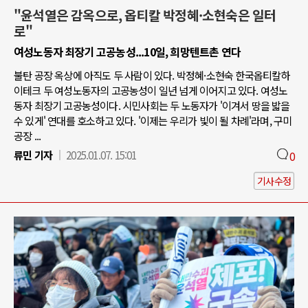
"윤석열은 감옥으로, 옵티칼 박정혜·소현숙은 일터
로"
여성노동자 최장기 고공농성...10일, 희망텐트촌 연다
불탄 공장 옥상에 아직도 두 사람이 있다. 박정혜·소현숙 한국옵티칼하
이테크 두 여성노동자의 고공농성이 일년 넘게 이어지고 있다. 여성노
동자 최장기 고공농성이다. 시민사회는 두 노동자가 '이겨서 땅을 밟을
수 있게' 연대를 호소하고 있다. '이제는 우리가 빛이 될 차례'라며, 구미
공장 ...
류민 기자
2025.01.07. 15:01
0
기사수정