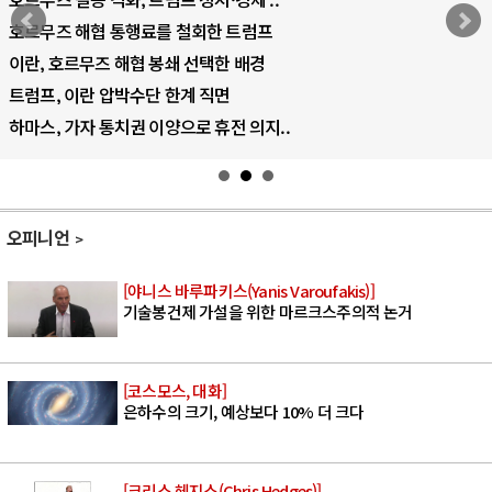
AI 국부펀드 구상 놓고 미국 진보진영 ..
AI 데이터센터 반대 투쟁은 새로운 글로..
AI의 숨은 환경 비용: 데이터센터 확산..
AI는 어떻게 미국 민주주의를 잠식하고 ..
오피니언
[야니스 바루파키스(Yanis Varoufakis)]
기술봉건제 가설을 위한 마르크스주의적 논거
[코스모스, 대화]
은하수의 크기, 예상보다 10% 더 크다
[크리스 헤지스(Chris Hedges)]