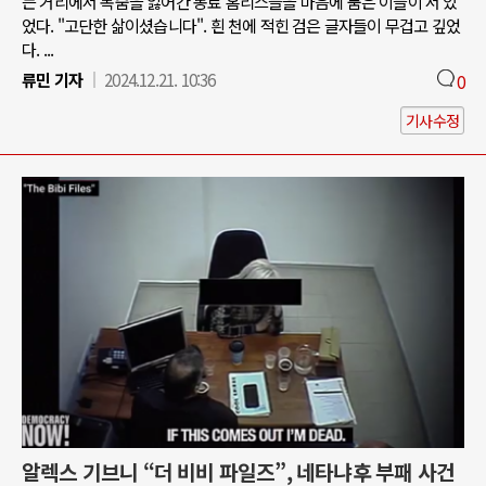
는 거리에서 목숨을 잃어간 동료 홈리스들을 마음에 품은 이들이 서 있
었다. "고단한 삶이셨습니다". 흰 천에 적힌 검은 글자들이 무겁고 깊었
다. ...
류민 기자
2024.12.21. 10:36
0
기사수정
알렉스 기브니 “더 비비 파일즈”, 네타냐후 부패 사건