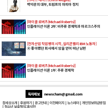
백악관의 대부, 트럼프의 마피아 정치
[마이클 로버츠(Michael Roberts)]
인플레이션 이론 2부: 비주류 경제학과 마르크스주의
[전자산업 직업병의 시작, 실리콘밸리 IBM 노동자]
④ 좋아했던 회사에서 암을 얻어 떠난 남편
[마이클 로버츠(Michael Roberts)]
인플레이션 이론 1부: 주류 경제학
독자제보
newscham@gmail.com
참세상소개
|
후원하기
|
광고안내
|
이전페이지
|
뉴스레터
|
개인정보취급방침
|
청소년 보호책임:홍석만