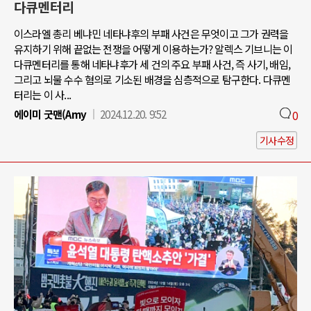
다큐멘터리
이스라엘 총리 베냐민 네타냐후의 부패 사건은 무엇이고 그가 권력을
유지하기 위해 끝없는 전쟁을 어떻게 이용하는가? 알렉스 기브니는 이
다큐멘터리를 통해 네타냐후가 세 건의 주요 부패 사건, 즉 사기, 배임,
그리고 뇌물 수수 혐의로 기소된 배경을 심층적으로 탐구한다. 다큐멘
터리는 이 사...
에이미 굿맨(Amy
2024.12.20. 9:52
0
기사수정