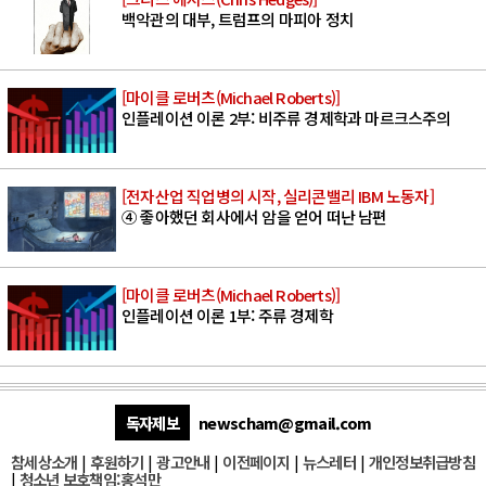
백악관의 대부, 트럼프의 마피아 정치
[마이클 로버츠(Michael Roberts)]
인플레이션 이론 2부: 비주류 경제학과 마르크스주의
[전자산업 직업병의 시작, 실리콘밸리 IBM 노동자]
④ 좋아했던 회사에서 암을 얻어 떠난 남편
[마이클 로버츠(Michael Roberts)]
인플레이션 이론 1부: 주류 경제학
독자제보
newscham@gmail.com
참세상소개
|
후원하기
|
광고안내
|
이전페이지
|
뉴스레터
|
개인정보취급방침
|
청소년 보호책임:홍석만