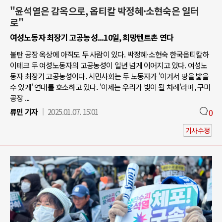
"윤석열은 감옥으로, 옵티칼 박정혜·소현숙은 일터
로"
여성노동자 최장기 고공농성...10일, 희망텐트촌 연다
불탄 공장 옥상에 아직도 두 사람이 있다. 박정혜·소현숙 한국옵티칼하
이테크 두 여성노동자의 고공농성이 일년 넘게 이어지고 있다. 여성노
동자 최장기 고공농성이다. 시민사회는 두 노동자가 '이겨서 땅을 밟을
수 있게' 연대를 호소하고 있다. '이제는 우리가 빛이 될 차례'라며, 구미
공장 ...
류민 기자
2025.01.07. 15:01
0
기사수정