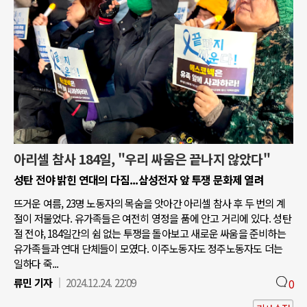
아리셀 참사 184일, "우리 싸움은 끝나지 않았다"
성탄 전야 밝힌 연대의 다짐...삼성전자 앞 투쟁 문화제 열려
뜨거운 여름, 23명 노동자의 목숨을 앗아간 아리셀 참사 후 두 번의 계
절이 저물었다. 유가족들은 여전히 영정을 품에 안고 거리에 있다. 성탄
절 전야, 184일간의 쉼 없는 투쟁을 돌아보고 새로운 싸움을 준비하는
유가족들과 연대 단체들이 모였다. 이주노동자도 정주노동자도 더는
일하다 죽...
류민 기자
2024.12.24. 22:09
0