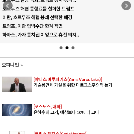
AI 국부펀드 구상 놓고 미국 진보진영 ..
AI 데이터센터 반대 투쟁은 새로운 글로..
AI의 숨은 환경 비용: 데이터센터 확산..
AI는 어떻게 미국 민주주의를 잠식하고 ..
오피니언
[야니스 바루파키스(Yanis Varoufakis)]
기술봉건제 가설을 위한 마르크스주의적 논거
[코스모스, 대화]
은하수의 크기, 예상보다 10% 더 크다
[크리스 헤지스(Chris Hedges)]