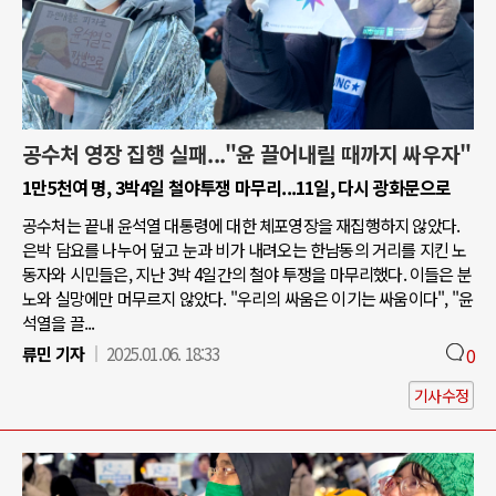
공수처 영장 집행 실패..."윤 끌어내릴 때까지 싸우자"
1만5천여 명, 3박4일 철야투쟁 마무리...11일, 다시 광화문으로
공수처는 끝내 윤석열 대통령에 대한 체포영장을 재집행하지 않았다.
은박 담요를 나누어 덮고 눈과 비가 내려오는 한남동의 거리를 지킨 노
동자와 시민들은, 지난 3박 4일간의 철야 투쟁을 마무리했다. 이들은 분
노와 실망에만 머무르지 않았다. "우리의 싸움은 이기는 싸움이다", "윤
석열을 끌...
류민 기자
2025.01.06. 18:33
0
기사수정