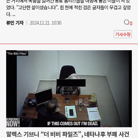
는 거리에서 목숨을 잃어간 동료 홈리스들을 마음에 품은 이들이 서 있
었다. "고단한 삶이셨습니다". 흰 천에 적힌 검은 글자들이 무겁고 깊었
다. ...
류민 기자
2024.12.21. 10:36
0
기사수정
알렉스 기브니 “더 비비 파일즈”, 네타냐후 부패 사건