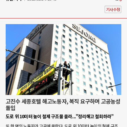
기사수정
고진수 세종호텔 해고노동자, 복직 요구하며 고공농성
돌입
도로 위 10미터 높이 철제 구조물 올라..."정리해고 철회하라"
또 한 명의 노동자가 고공에 올랐다. 도로 위 10미터 높이의 철제 구조