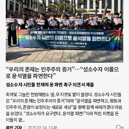
“우리의 존재는 민주주의 증거”…“성소수자 이름으
로 윤석열을 파면한다”
성소수자 시민들 헌재에 윤 파면 촉구 의견서 제출
회색빛 그늘진 헌법재판소 앞, 무지갯빛 볕이 들었다. 성소수자 시민들
은 “우리의 존재는 민주주의의 증거”라며 “윤석열을 파면하고, 평등과
민주주의, 존엄이 보장되는 새로운 세상“을 향해 함께 싸워가겠다 마음
을 모았다. “성소수자가 요구한다. 윤석열 파면!”이라 적힌 피켓을 든
이들의 곁...
류민 기자
2025.02.14. 13:48
0