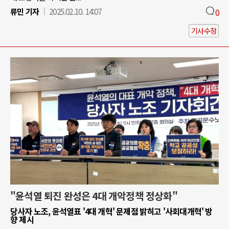
류민 기자
2025.02.10. 14:07
0
기사수정
"윤석열 퇴진 완성은 4대 개악정책 정상화"
당사자 노조, 윤석열표 '4대 개혁' 문제점 밝히고 '사회대개혁' 방
향 제시