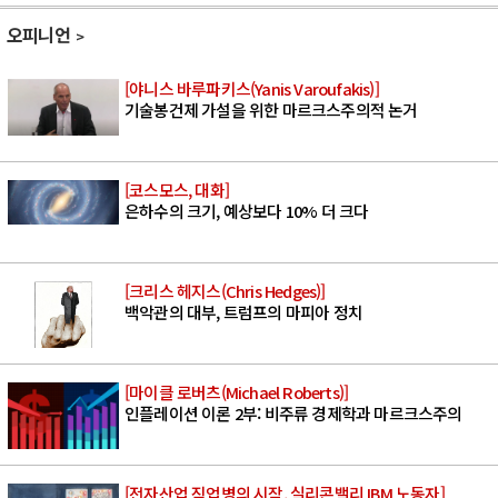
오피니언
[야니스 바루파키스(Yanis Varoufakis)]
기술봉건제 가설을 위한 마르크스주의적 논거
[코스모스, 대화]
은하수의 크기, 예상보다 10% 더 크다
[크리스 헤지스(Chris Hedges)]
백악관의 대부, 트럼프의 마피아 정치
[마이클 로버츠(Michael Roberts)]
인플레이션 이론 2부: 비주류 경제학과 마르크스주의
[전자산업 직업병의 시작, 실리콘밸리 IBM 노동자]