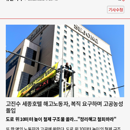
기사수정
고진수 세종호텔 해고노동자, 복직 요구하며 고공농성
돌입
도로 위 10미터 높이 철제 구조물 올라..."정리해고 철회하라"
또 한 명의 노동자가 고공에 올랐다. 도로 위 10미터 높이의 철제 구조