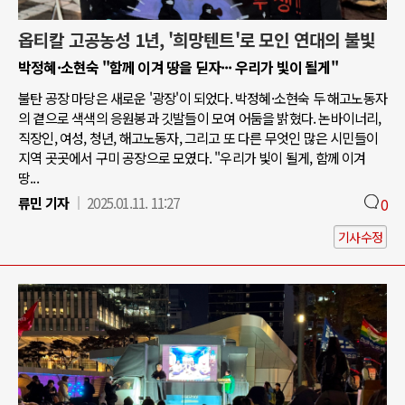
옵티칼 고공농성 1년, '희망텐트'로 모인 연대의 불빛
박정혜·소현숙 "함께 이겨 땅을 딛자··· 우리가 빛이 될게"
불탄 공장 마당은 새로운 '광장'이 되었다. 박정혜·소현숙 두 해고노동자
의 곁으로 색색의 응원봉과 깃발들이 모여 어둠을 밝혔다. 논바이너리,
직장인, 여성, 청년, 해고노동자, 그리고 또 다른 무엇인 많은 시민들이
지역 곳곳에서 구미 공장으로 모였다. "우리가 빛이 될게, 함께 이겨
땅...
류민 기자
2025.01.11. 11:27
0
기사수정