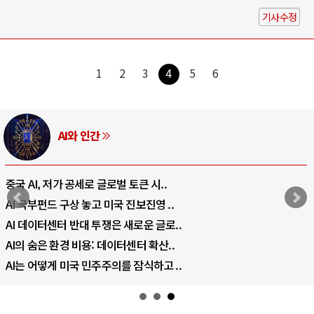
기사수정
1
2
3
4
5
6
러시아-우크라이나 전쟁
전쟁의 추상화: 우크라이나, 대리전의 역..
EU·우크라이나 드론 협력 직후, 러시아..
나토, 우크라 군사지원 2027년까지 공..
우크라이나, 덴마크, 에스토니아, 네덜란..
러·우크라, 대규모 공습 주고받아…민간 ..