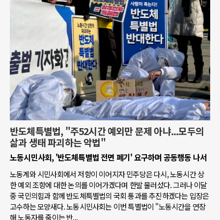
반도체특별법, "주52시간 예외만 문제 아냐...모두의
삶과 생태 파괴하는 악법"
노동시민사회, '반도체특별법 전면 폐기' 요구하며 공동행동 나서
노동계와 시민사회에서 저항이 이어지자 민주당은 다시, 노동시간 상
한 예외 조항에 대한 논의를 이어가겠다며 한발 물러섰다. 그러나 이달
중 국민의힘과 함께 반도체특별법의 국회 통과를 추진하겠다는 입장은
고수하는 모양새다. 노동시민사회는 이번 특별법이 "노동시간을 연장
해 노동자를 죽이는 반...