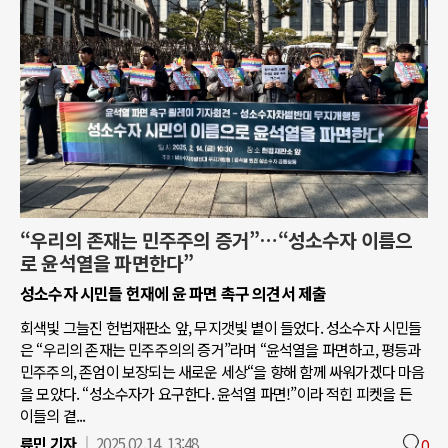
“우리의 존재는 민주주의 증거”…“성소수자 이름으
로 윤석열을 파면한다”
성소수자 시민들 헌재에 윤 파면 촉구 의견서 제출
회색빛 그늘진 헌법재판소 앞, 무지갯빛 볕이 들었다. 성소수자 시민들
은 “우리의 존재는 민주주의의 증거”라며 “윤석열을 파면하고, 평등과
민주주의, 존엄이 보장되는 새로운 세상“을 향해 함께 싸워가겠다 마음
을 모았다. “성소수자가 요구한다. 윤석열 파면!”이라 적힌 피켓을 든
이들의 곁...
류민 기자
2025.02.14. 13:48
0