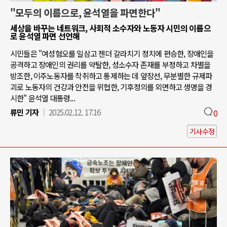
"모두의 이름으로, 윤석열을 파면한다"
세상을 바꾸는 네트워크, 사회적 소수자와 노동자 시민의 이름으
로 윤석열 파면 선언해
시민들은 "여성혐오를 일삼고 젠더 갈라치기 정치에 편승한, 장애인을
공격하고 장애인의 권리를 약탈한, 성소수자 존재를 부정하고 차별을
방조한, 이주노동자를 착취하고 통제하는 데 앞장선, 무분별한 규제파
괴로 노동자의 건강과 안전을 위협한, 기후정의를 외면하고 생명을 경
시한" 윤석열 대통령...
류민 기자
2025.02.12. 17:16
0
기사수정