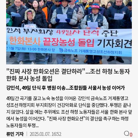
"진짜 사장 한화오션은 결단하라"...조선 하청 노동자
한화 본사 농성 돌입
강인석, 49일 단식 후 병원 이송...조합원들 서울서 농성 이어가
49일간 곡기를 끊고 노숙 농성을 이어온 강인석 금속노조 거제통영고
성조선하청지회 부지회장이 건강악화로 단식을 중단했다. 투쟁은 끝나
지 않았다. 살을 에는 추위에도 조선 하청 노동자들은 서울 한화 본사 앞
에서 농성을 이어간다. "진짜 사장 한화오션"의 결단을 촉구하는 하청
노동자들의 투쟁...
류민 기자
2025.01.07. 16:52
0