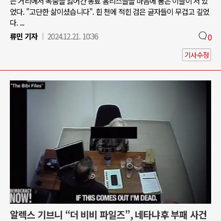
는 거리에서 목숨을 잃어간 동료 홈리스들을 마음에 품은 이들이 서 있
었다. "고단한 삶이셨습니다". 흰 천에 적힌 검은 글자들이 무겁고 깊었
다. ...
류민 기자
2024.12.21. 10:36
0
기사수정
알렉스 기브니 “더 비비 파일즈”, 네타냐후 부패 사건