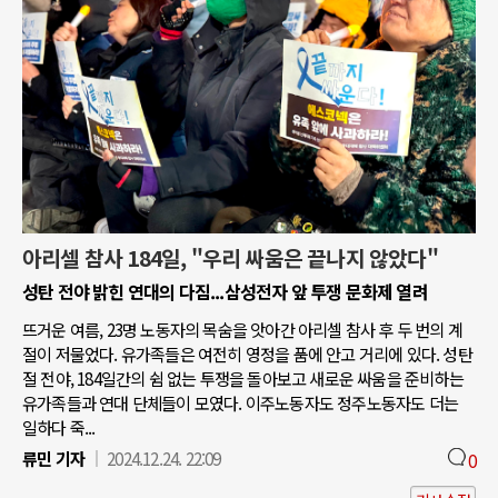
아리셀 참사 184일, "우리 싸움은 끝나지 않았다"
성탄 전야 밝힌 연대의 다짐...삼성전자 앞 투쟁 문화제 열려
뜨거운 여름, 23명 노동자의 목숨을 앗아간 아리셀 참사 후 두 번의 계
절이 저물었다. 유가족들은 여전히 영정을 품에 안고 거리에 있다. 성탄
절 전야, 184일간의 쉼 없는 투쟁을 돌아보고 새로운 싸움을 준비하는
유가족들과 연대 단체들이 모였다. 이주노동자도 정주노동자도 더는
일하다 죽...
류민 기자
2024.12.24. 22:09
0