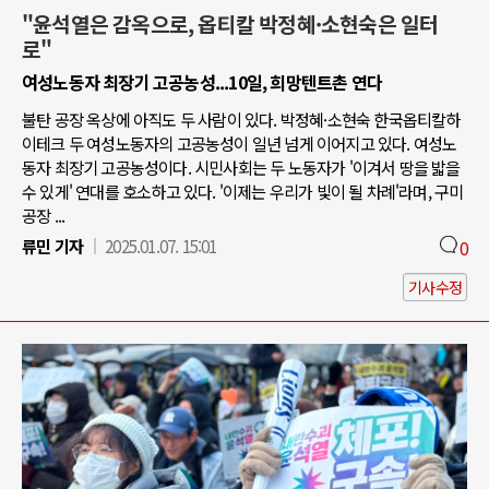
"윤석열은 감옥으로, 옵티칼 박정혜·소현숙은 일터
로"
여성노동자 최장기 고공농성...10일, 희망텐트촌 연다
불탄 공장 옥상에 아직도 두 사람이 있다. 박정혜·소현숙 한국옵티칼하
이테크 두 여성노동자의 고공농성이 일년 넘게 이어지고 있다. 여성노
동자 최장기 고공농성이다. 시민사회는 두 노동자가 '이겨서 땅을 밟을
수 있게' 연대를 호소하고 있다. '이제는 우리가 빛이 될 차례'라며, 구미
공장 ...
류민 기자
2025.01.07. 15:01
0
기사수정