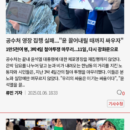
공수처 영장 집행 실패..."윤 끌어내릴 때까지 싸우자"
1만5천여 명, 3박4일 철야투쟁 마무리...11일, 다시 광화문으로
공수처는 끝내 윤석열 대통령에 대한 체포영장을 재집행하지 않았다.
은박 담요를 나누어 덮고 눈과 비가 내려오는 한남동의 거리를 지킨 노
동자와 시민들은, 지난 3박 4일간의 철야 투쟁을 마무리했다. 이들은 분
노와 실망에만 머무르지 않았다. "우리의 싸움은 이기는 싸움이다", "윤
석열을 끌...
류민 기자
2025.01.06. 18:33
0
기사수정