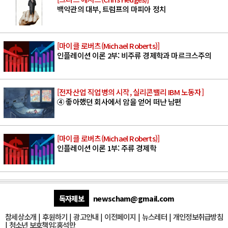
백악관의 대부, 트럼프의 마피아 정치
[마이클 로버츠(Michael Roberts)]
인플레이션 이론 2부: 비주류 경제학과 마르크스주의
[전자산업 직업병의 시작, 실리콘밸리 IBM 노동자]
④ 좋아했던 회사에서 암을 얻어 떠난 남편
[마이클 로버츠(Michael Roberts)]
인플레이션 이론 1부: 주류 경제학
독자제보
newscham@gmail.com
참세상소개
|
후원하기
|
광고안내
|
이전페이지
|
뉴스레터
|
개인정보취급방침
|
청소년 보호책임:홍석만