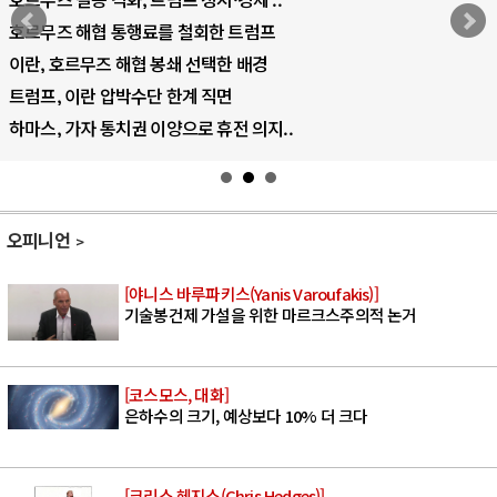
AI 국부펀드 구상 놓고 미국 진보진영 ..
AI 데이터센터 반대 투쟁은 새로운 글로..
AI의 숨은 환경 비용: 데이터센터 확산..
AI는 어떻게 미국 민주주의를 잠식하고 ..
오피니언
[야니스 바루파키스(Yanis Varoufakis)]
기술봉건제 가설을 위한 마르크스주의적 논거
[코스모스, 대화]
은하수의 크기, 예상보다 10% 더 크다
[크리스 헤지스(Chris Hedges)]