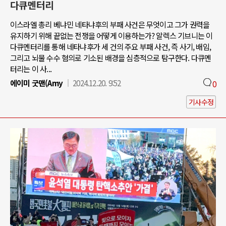
다큐멘터리
이스라엘 총리 베냐민 네타냐후의 부패 사건은 무엇이고 그가 권력을
유지하기 위해 끝없는 전쟁을 어떻게 이용하는가? 알렉스 기브니는 이
다큐멘터리를 통해 네타냐후가 세 건의 주요 부패 사건, 즉 사기, 배임,
그리고 뇌물 수수 혐의로 기소된 배경을 심층적으로 탐구한다. 다큐멘
터리는 이 사...
에이미 굿맨(Amy
2024.12.20. 9:52
0
기사수정