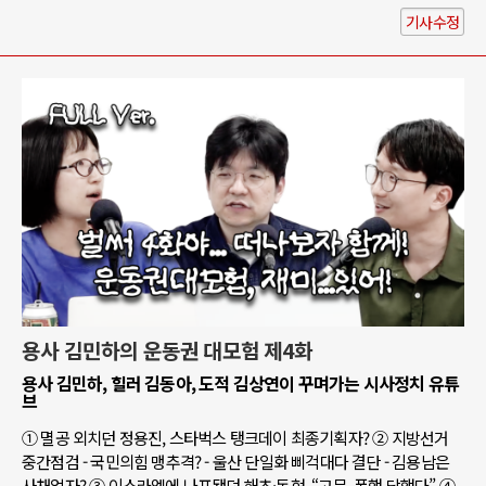
기사수정
용사 김민하의 운동권 대모험 제4화
용사 김민하, 힐러 김동아, 도적 김상연이 꾸며가는 시사정치 유튜
브
① 멸공 외치던 정용진, 스타벅스 탱크데이 최종기획자? ② 지방선거
중간점검 - 국민의힘 맹추격? - 울산 단일화 삐걱대다 결단 - 김용남은
사채업자? ③ 이스라엘에 나포됐던 해초·동현, “고문, 폭행 당했다” ④