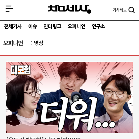
기사
제보
전체기사
이슈
인터링크
오피니언
연구소
오피니언
영상