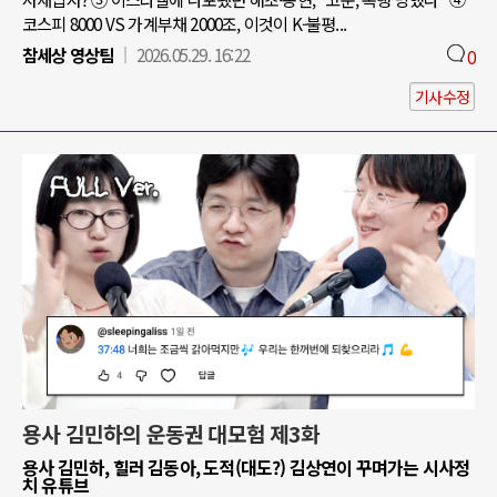
코스피 8000 VS 가계부채 2000조, 이것이 K-불평...
참세상 영상팀
2026.05.29. 16:22
0
기사수정
용사 김민하의 운동권 대모험 제3화
용사 김민하, 힐러 김동아, 도적(대도?) 김상연이 꾸며가는 시사정
치 유튜브