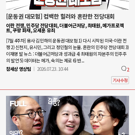
[운동권 대모험] 컴백한 힐러와 혼란한 전당대회
이란 전쟁, 민주당 전당대회, 더불어근저당, 최태원, 메가프로젝
트, 쿠팡 화재, 오세훈 유죄
[7월 4주차] 용사 김민하의 운동권 대모험 1) 다시 시작된 미국-이란 전
쟁 2) 신천지, 유시민, 그리고 정민철의 눈물. 혼란의 민주당 전당대회 3)
이재명 발 뉴스 : 더불어근저당과 성과급 4) 최태원의 자본주의 민주주
의 발언 5) 데이터는 메가, 숙의는 제로 6) 반...
참세상 영상팀
2026.07.23. 10:44
2
기사수정