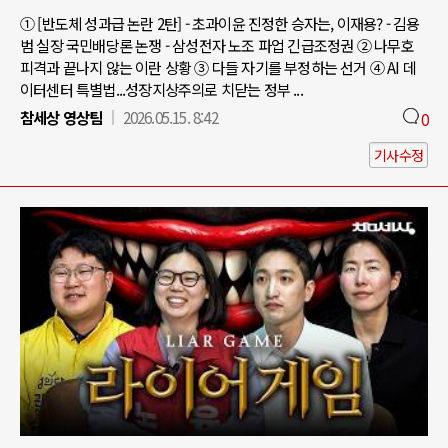
① [반도체 성과급 논란 2탄] - 초과이윤 진정한 승자는, 이재용? - 김용
범 실장 국민배당론 논쟁 - 삼성전자 노조 파업 긴급조정권 ② 나무호
피격과 끝나지 않는 이란 상황 ③ 다들 자기를 부정하는 선거 ④ AI 데
이터센터 특별법...성장지상주의로 치닫는 정부 ...
참세상 영상팀
2026.05.15. 8:42
0
기사수정