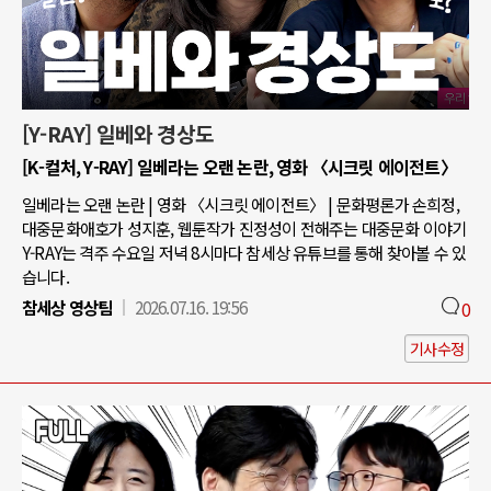
[Y-RAY] 일베와 경상도
[K-컬처, Y-RAY] 일베라는 오랜 논란, 영화 〈시크릿 에이전트〉
일베라는 오랜 논란 | 영화 〈시크릿 에이전트〉 | 문화평론가 손희정,
대중문화애호가 성지훈, 웹툰작가 진정성이 전해주는 대중문화 이야기
Y-RAY는 격주 수요일 저녁 8시마다 참세상 유튜브를 통해 찾아볼 수 있
습니다.
참세상 영상팀
2026.07.16. 19:56
0
기사수정