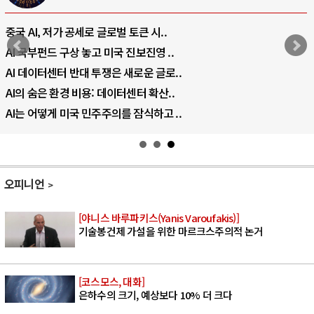
중국 AI, 저가 공세로 글로벌 토큰 시..
AI 국부펀드 구상 놓고 미국 진보진영 ..
AI 데이터센터 반대 투쟁은 새로운 글로..
AI의 숨은 환경 비용: 데이터센터 확산..
AI는 어떻게 미국 민주주의를 잠식하고 ..
오피니언
[야니스 바루파키스(Yanis Varoufakis)]
기술봉건제 가설을 위한 마르크스주의적 논거
[코스모스, 대화]
은하수의 크기, 예상보다 10% 더 크다