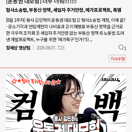
[운동권 대모험] 너무 더워!!!!!!!
형사소송법, 부동산 정책, 세입자 주거안정, 메가프로젝트, 폭염
[8월 1주차] 용사 김민하의 운동권 대모험 1) 형사소송법 개정, 이제 끝?
- 공소기각과 연임개헌의 나비효과 2) 이재명표 부동산 정책을 근거로
한 극우적 조직화 3) 세입자 주거안정 없는 부동산 정책 4) 노동법 도려
낸 개발프로젝트, 누구를 위한 '메가특구'인가? 5) ...
참세상 영상팀
2026.08.07. 7:23
1
기사수정