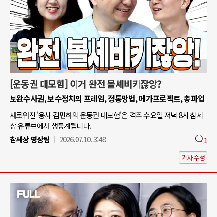
[운동권 대모험] 이거 완전 볼셰비키잖앙?
보완수사권, 보수정치의 프레임, 정통망법, 메가프로젝트, 총파업
새로워진 '용사 김민하의 운동권 대모험'은 격주 수요일 저녁 8시 참세
상 유튜브에서 생중계됩니다.
참세상 영상팀
2026.07.10. 3:48
1
기사수정