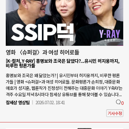
영화 〈슈퍼걸〉과 여성 히어로들
[K-컬처, Y-RAY] 홍명보와 조국은 닮았다?...유시민 허지웅까지,
비루한 평론가들
홍명보와 조국은 왜 닮았는가? | 유시민부터 허지웅까지, 비루한 평론
가들 | 영화 <슈퍼걸>과 여성 히어로들. 문화평론가 손희정, 대중문화
애호가 성지훈, 웹툰작가 진정성이 전해주는 대중문화 이야기 Y-RAY는
격주 수요일 저녁 8시마다 참세상 유튜브를 통해 찾아볼 수 있습니다...
참세상 영상팀
2026.07.02. 18:41
0
기사수정