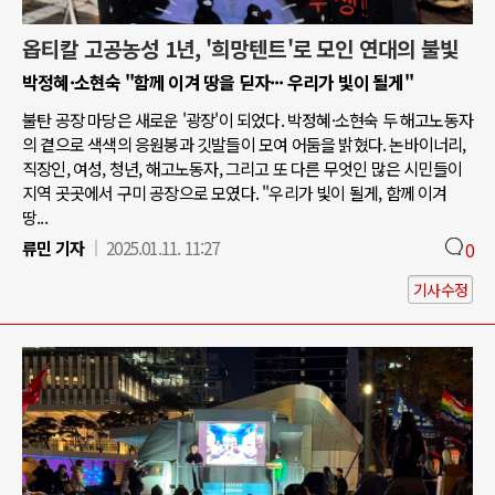
옵티칼 고공농성 1년, '희망텐트'로 모인 연대의 불빛
박정혜·소현숙 "함께 이겨 땅을 딛자··· 우리가 빛이 될게"
불탄 공장 마당은 새로운 '광장'이 되었다. 박정혜·소현숙 두 해고노동자
의 곁으로 색색의 응원봉과 깃발들이 모여 어둠을 밝혔다. 논바이너리,
직장인, 여성, 청년, 해고노동자, 그리고 또 다른 무엇인 많은 시민들이
지역 곳곳에서 구미 공장으로 모였다. "우리가 빛이 될게, 함께 이겨
땅...
류민 기자
2025.01.11. 11:27
0
기사수정