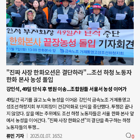
"진짜 사장 한화오션은 결단하라"...조선 하청 노동자
한화 본사 농성 돌입
강인석, 49일 단식 후 병원 이송...조합원들 서울서 농성 이어가
49일간 곡기를 끊고 노숙 농성을 이어온 강인석 금속노조 거제통영고
성조선하청지회 부지회장이 건강악화로 단식을 중단했다. 투쟁은 끝나
지 않았다. 살을 에는 추위에도 조선 하청 노동자들은 서울 한화 본사 앞
에서 농성을 이어간다. "진짜 사장 한화오션"의 결단을 촉구하는 하청
노동자들의 투쟁...
류민 기자
2025.01.07. 16:52
0