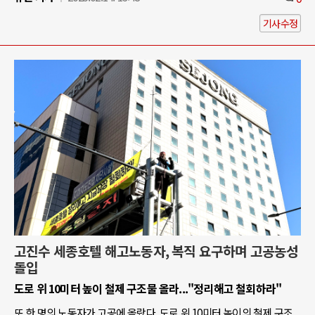
기사수정
고진수 세종호텔 해고노동자, 복직 요구하며 고공농성
돌입
도로 위 10미터 높이 철제 구조물 올라..."정리해고 철회하라"
또 한 명의 노동자가 고공에 올랐다. 도로 위 10미터 높이의 철제 구조