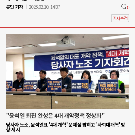
류민 기자
2025.02.10. 14:07
0
기사수정
"윤석열 퇴진 완성은 4대 개악정책 정상화"
당사자 노조, 윤석열표 '4대 개혁' 문제점 밝히고 '사회대개혁' 방
향 제시