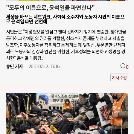
"모두의 이름으로, 윤석열을 파면한다"
세상을 바꾸는 네트워크, 사회적 소수자와 노동자 시민의 이름으
로 윤석열 파면 선언해
시민들은 "여성혐오를 일삼고 젠더 갈라치기 정치에 편승한, 장애인을
공격하고 장애인의 권리를 약탈한, 성소수자 존재를 부정하고 차별을
방조한, 이주노동자를 착취하고 통제하는 데 앞장선, 무분별한 규제파
괴로 노동자의 건강과 안전을 위협한, 기후정의를 외면하고 생명을 경
시한" 윤석열 대통령...
류민 기자
2025.02.12. 17:16
0
기사수정