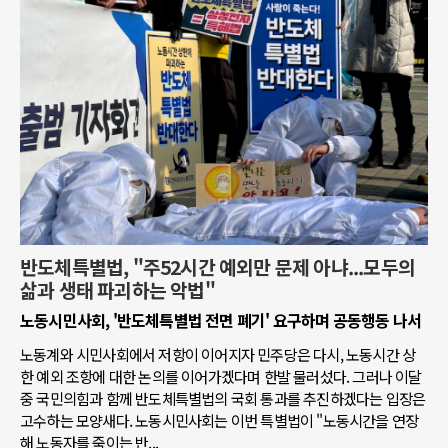
반도체특별법, "주52시간 예외만 문제 아냐...모두의
삶과 생태 파괴하는 악법"
노동시민사회, '반도체특별법 전면 폐기' 요구하며 공동행동 나서
노동계와 시민사회에서 저항이 이어지자 민주당은 다시, 노동시간 상
한 예외 조항에 대한 논의를 이어가겠다며 한발 물러섰다. 그러나 이달
중 국민의힘과 함께 반도체특별법의 국회 통과를 추진하겠다는 입장은
고수하는 모양새다. 노동시민사회는 이번 특별법이 "노동시간을 연장
해 노동자를 죽이는 반...