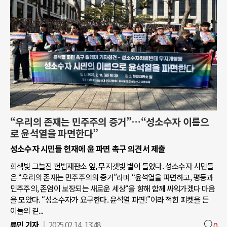
“우리의 존재는 민주주의 증거”…“성소수자 이름으
로 윤석열을 파면한다”
성소수자 시민들 헌재에 윤 파면 촉구 의견서 제출
회색빛 그늘진 헌법재판소 앞, 무지갯빛 볕이 들었다. 성소수자 시민들
은 “우리의 존재는 민주주의의 증거”라며 “윤석열을 파면하고, 평등과
민주주의, 존엄이 보장되는 새로운 세상“을 향해 함께 싸워가겠다 마음
을 모았다. “성소수자가 요구한다. 윤석열 파면!”이라 적힌 피켓을 든
이들의 곁...
류민 기자
2025.02.14. 13:48
0