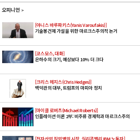
오피니언
[야니스 바루파키스(Yanis Varoufakis)]
기술봉건제 가설을 위한 마르크스주의적 논거
[코스모스, 대화]
은하수의 크기, 예상보다 10% 더 크다
[크리스 헤지스(Chris Hedges)]
백악관의 대부, 트럼프의 마피아 정치
[마이클 로버츠(Michael Roberts)]
인플레이션 이론 2부: 비주류 경제학과 마르크스주의
[전자산업 직업병의 시작, 실리콘밸리 IBM 노동자]