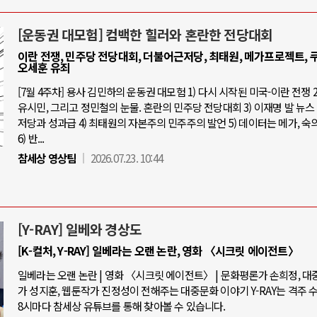
[운동권 대모험] 컴백한 힐러와 혼란한 전당대회
이란 전쟁, 민주당 전당대회, 더불어근저당, 최태원, 메가프로젝트, 쿠
오세훈 유죄
[7월 4주차] 용사 김민하의 운동권 대모험 1) 다시 시작된 미국-이란 전쟁 2
유시민, 그리고 정민철의 눈물. 혼란의 민주당 전당대회 3) 이재명 발 뉴스 
저당과 성과급 4) 최태원의 자본주의 민주주의 발언 5) 데이터는 메가, 숙
6) 반...
참세상 영상팀
2026.07.23. 10:44
[Y-RAY] 일베와 경상도
[K-컬처, Y-RAY] 일베라는 오랜 논란, 영화 〈시크릿 에이전트〉
일베라는 오랜 논란 | 영화 〈시크릿 에이전트〉 | 문화평론가 손희정, 
가 성지훈, 웹툰작가 진정성이 전해주는 대중문화 이야기 Y-RAY는 격주 
8시마다 참세상 유튜브를 통해 찾아볼 수 있습니다.