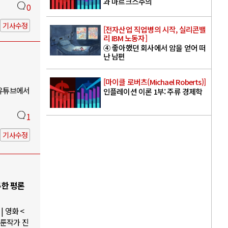
과 마르크스주의
0
기사수정
[전자산업 직업병의 시작, 실리콘밸
리 IBM 노동자]
④ 좋아했던 회사에서 암을 얻어 떠
난 남편
[마이클 로버츠(Michael Roberts)]
 유튜브에서
인플레이션 이론 1부: 주류 경제학
1
기사수정
루한 평론
 영화 <
웹툰작가 진