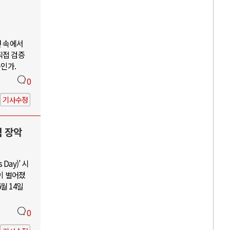
언 속에서
직접 검증
구인가.
0
기사수정
력 장악
Day)’ 시
이 벌어졌
월 14일
0