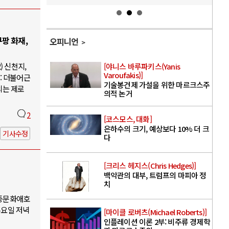
팡 화재,
오피니언
) 신천지,
[야니스 바루파키스(Yanis
Varoufakis)]
: 더불어근
기술봉건제 가설을 위한 마르크스주
의는 제로
의적 논거
2
[코스모스, 대화]
은하수의 크기, 예상보다 10% 더 크
기사수정
다
[크리스 헤지스(Chris Hedges)]
백악관의 대부, 트럼프의 마피아 정
치
대중문화애호
수요일 저녁
[마이클 로버츠(Michael Roberts)]
인플레이션 이론 2부: 비주류 경제학