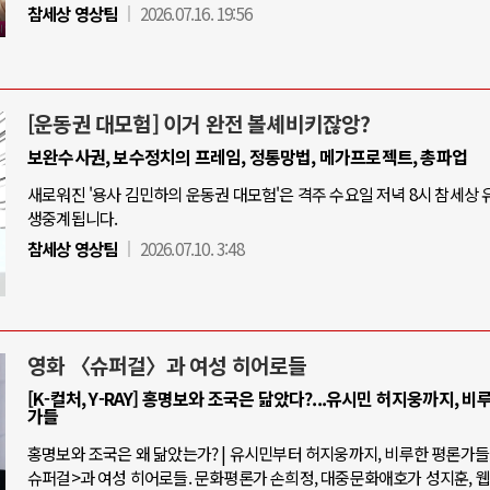
참세상 영상팀
2026.07.16. 19:56
[운동권 대모험] 이거 완전 볼셰비키잖앙?
보완수사권, 보수정치의 프레임, 정통망법, 메가프로젝트, 총파업
새로워진 '용사 김민하의 운동권 대모험'은 격주 수요일 저녁 8시 참세상
생중계됩니다.
참세상 영상팀
2026.07.10. 3:48
영화 〈슈퍼걸〉과 여성 히어로들
[K-컬처, Y-RAY] 홍명보와 조국은 닮았다?...유시민 허지웅까지, 비
가들
홍명보와 조국은 왜 닮았는가? | 유시민부터 허지웅까지, 비루한 평론가들 |
슈퍼걸>과 여성 히어로들. 문화평론가 손희정, 대중문화애호가 성지훈, 