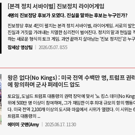
[본격 정치 서바이벌] 진보정치 라이어게임
4명의 진보정당 후보가 모였다. 진실을 말하는 후보는 누구인가?
진보정당 후보 4인이 펼치는 본격 정치 서바이벌, 라이어게임. 서로의 발
진실과 거짓을 가려내는 치열한 심리전이 벌어진다. 정치의 말과 현실을 
하는 새로운 형식의 토크 게임. 과연 끝까지 살아남는 ‘진보 정치인’은 누
참세상 영상팀
2026.05.07. 8:55
왕은 없다(No Kings) : 미국 전역 수백만 명, 트럼프 권
에 항의하며 군사 퍼레이드 압도
토요일, 도널드 트럼프 대통령의 권력 장악에 맞서 ‘노 킹스 데이(No Kings 
위에 500만 명 이상이 참여하며, 그가 재임한 이후 최대 규모의 항의 행동
다. 미국 전역 2,100개 이상의 도시와 마을에서 시위가 열렸다. 이 시위는 6
트럼프 대통령의 ...
에이미 굿맨(Amy
2025.06.17. 11:30