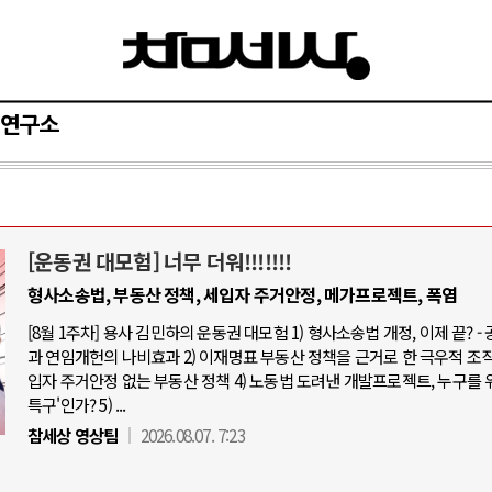
연구소
[운동권 대모험] 너무 더워!!!!!!!
와 인간
러시아-우크라이나 전쟁
형사소송법, 부동산 정책, 세입자 주거안정, 메가프로젝트, 폭염
[8월 1주차] 용사 김민하의 운동권 대모험 1) 형사소송법 개정, 이제 끝? -
공세로 글로벌 토큰 시..
전쟁의 추상화: 우크라이나, 대리전의 
과 연임개헌의 나비효과 2) 이재명표 부동산 정책을 근거로 한 극우적 조직화
 놓고 미국 진보진영 ..
EU·우크라이나 드론 협력 직후, 러시
입자 주거안정 없는 부동산 정책 4) 노동법 도려낸 개발프로젝트, 누구를 
특구'인가? 5) ...
반대 투쟁은 새로운 글로..
나토, 우크라 군사지원 2027년까지 공
참세상 영상팀
2026.08.07. 7:23
비용: 데이터센터 확산..
우크라이나, 덴마크, 에스토니아, 네
국 민주주의를 잠식하고 ..
러·우크라, 대규모 공습 주고받아…민간