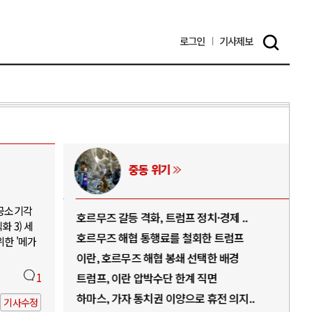
로그인
기사
제보
중동 위기
 공소기각
역..
호르무즈 갈등 격화, 트럼프 정치·경제 ..
중국
 3) 세
아..
호르무즈 해협 통행료를 철회한 트럼프
AI
위한 '메가
..
이란, 호르무즈 해협 봉쇄 선택한 배경
AI
덜란..
1
트럼프, 이란 압박수단 한계 직면
AI
 ..
하마스, 가자 통치권 이양으로 휴전 의지..
AI
기사수정