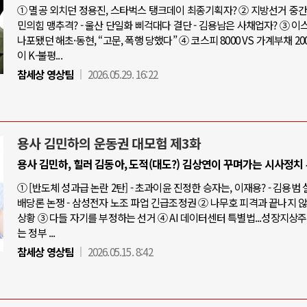
① 멸공 외치던 정용진, 스타벅스 탱크데이 최종기획자? ② 지방선거 중간점
민의힘 맹추격? - 울산 단일화 삐걱대다 결단 - 김용남은 사채업자? ③ 
나포됐던 해초·동현, “고문, 폭행 당했다” ④ 코스피 8000 VS 가계부채 20
이 K-불평...
참세상 영상팀
2026.05.29. 16:22
용사 김민하의 운동권 대모험 제3화
용사 김민하, 힐러 김동아, 도적(대도?) 김상연이 꾸며가는 시사정치
① [반도체 성과급 논란 2탄] - 초과이윤 진정한 승자는, 이재용? - 김용범
배당론 논쟁 - 삼성전자 노조 파업 긴급조정권 ② 나무호 피격과 끝나지 
상황 ③ 다들 자기를 부정하는 선거 ④ AI 데이터센터 특별법...성장지상
는 정부 ...
참세상 영상팀
2026.05.15. 8:42