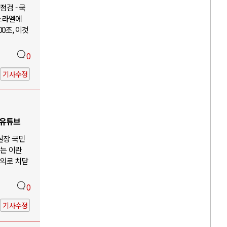
검 - 국
이스라엘에
00조, 이것
0
기사수정
 유튜브
 실장 국민
않는 이란
주의로 치닫
0
기사수정