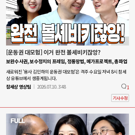
[운동권 대모험] 이거 완전 볼셰비키잖앙?
보완수사권, 보수정치의 프레임, 정통망법, 메가프로젝트, 총파업
새로워진 '용사 김민하의 운동권 대모험'은 격주 수요일 저녁 8시 참세
상 유튜브에서 생중계됩니다.
참세상 영상팀
2026.07.10. 3:48
1
기사수정