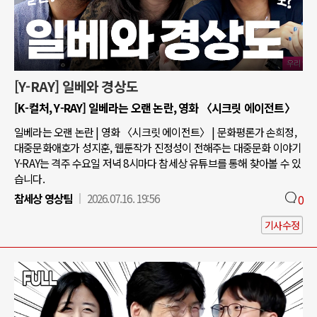
[Y-RAY] 일베와 경상도
[K-컬처, Y-RAY] 일베라는 오랜 논란, 영화 〈시크릿 에이전트〉
일베라는 오랜 논란 | 영화 〈시크릿 에이전트〉 | 문화평론가 손희정,
대중문화애호가 성지훈, 웹툰작가 진정성이 전해주는 대중문화 이야기
Y-RAY는 격주 수요일 저녁 8시마다 참세상 유튜브를 통해 찾아볼 수 있
습니다.
참세상 영상팀
2026.07.16. 19:56
0
기사수정