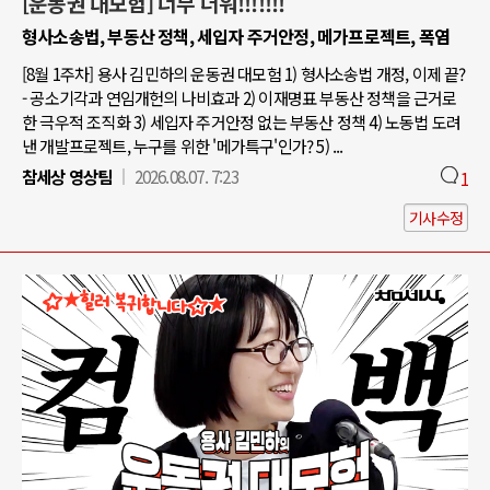
[운동권 대모험] 너무 더워!!!!!!!
형사소송법, 부동산 정책, 세입자 주거안정, 메가프로젝트, 폭염
[8월 1주차] 용사 김민하의 운동권 대모험 1) 형사소송법 개정, 이제 끝?
- 공소기각과 연임개헌의 나비효과 2) 이재명표 부동산 정책을 근거로
한 극우적 조직화 3) 세입자 주거안정 없는 부동산 정책 4) 노동법 도려
낸 개발프로젝트, 누구를 위한 '메가특구'인가? 5) ...
참세상 영상팀
2026.08.07. 7:23
1
기사수정