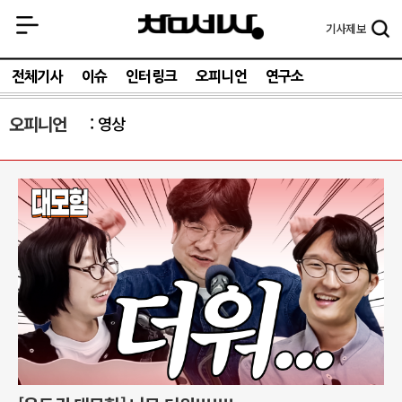
기사
제보
전체기사
이슈
인터링크
오피니언
연구소
오피니언
영상