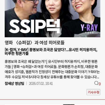
영화 〈슈퍼걸〉과 여성 히어로들
[K-컬처, Y-RAY] 홍명보와 조국은 닮았다?...유시민 허지웅까지,
비루한 평론가들
홍명보와 조국은 왜 닮았는가? | 유시민부터 허지웅까지, 비루한 평론
가들 | 영화 <슈퍼걸>과 여성 히어로들. 문화평론가 손희정, 대중문화
애호가 성지훈, 웹툰작가 진정성이 전해주는 대중문화 이야기 Y-RAY는
격주 수요일 저녁 8시마다 참세상 유튜브를 통해 찾아볼 수 있습니다...
참세상 영상팀
2026.07.02. 18:41
0
기사수정