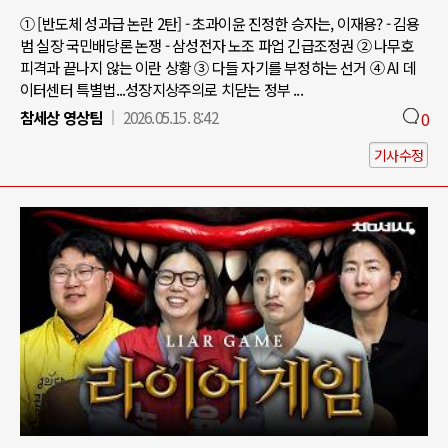
① [반도체 성과급 논란 2탄] - 초과이윤 진정한 승자는, 이재용? - 김용
범 실장 국민배당론 논쟁 - 삼성전자 노조 파업 긴급조정권 ② 나무호
피격과 끝나지 않는 이란 상황 ③ 다들 자기를 부정하는 선거 ④ AI 데
이터센터 특별법...성장지상주의로 치닫는 정부 ...
참세상 영상팀
2026.05.15. 8:42
0
기사수정