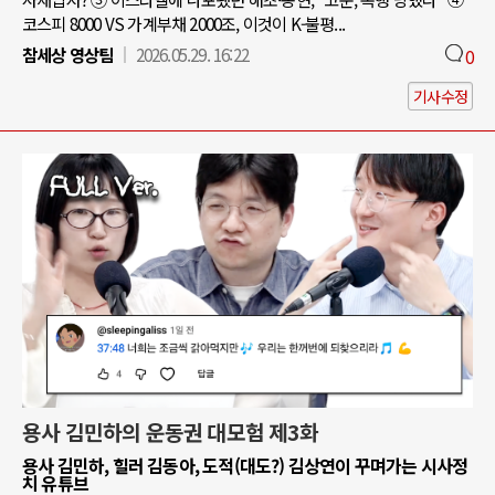
코스피 8000 VS 가계부채 2000조, 이것이 K-불평...
참세상 영상팀
2026.05.29. 16:22
0
기사수정
용사 김민하의 운동권 대모험 제3화
용사 김민하, 힐러 김동아, 도적(대도?) 김상연이 꾸며가는 시사정
치 유튜브