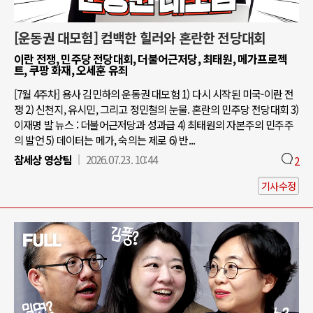
[운동권 대모험] 컴백한 힐러와 혼란한 전당대회
이란 전쟁, 민주당 전당대회, 더불어근저당, 최태원, 메가프로젝
트, 쿠팡 화재, 오세훈 유죄
[7월 4주차] 용사 김민하의 운동권 대모험 1) 다시 시작된 미국-이란 전
쟁 2) 신천지, 유시민, 그리고 정민철의 눈물. 혼란의 민주당 전당대회 3)
이재명 발 뉴스 : 더불어근저당과 성과급 4) 최태원의 자본주의 민주주
의 발언 5) 데이터는 메가, 숙의는 제로 6) 반...
참세상 영상팀
2026.07.23. 10:44
2
기사수정