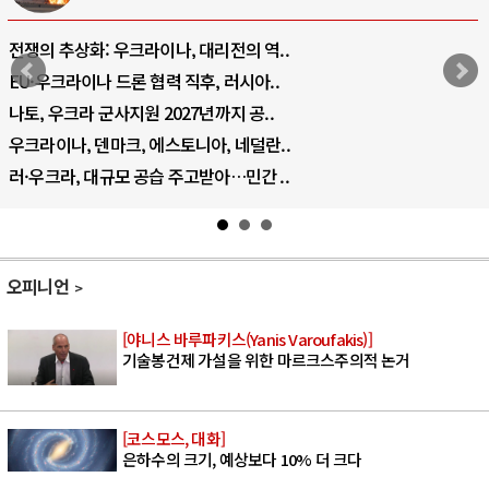
전쟁의 추상화: 우크라이나, 대리전의 역..
EU·우크라이나 드론 협력 직후, 러시아..
나토, 우크라 군사지원 2027년까지 공..
우크라이나, 덴마크, 에스토니아, 네덜란..
러·우크라, 대규모 공습 주고받아…민간 ..
오피니언
[야니스 바루파키스(Yanis Varoufakis)]
기술봉건제 가설을 위한 마르크스주의적 논거
[코스모스, 대화]
은하수의 크기, 예상보다 10% 더 크다