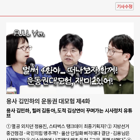
기사수정
용사 김민하의 운동권 대모험 제4화
용사 김민하, 힐러 김동아, 도적 김상연이 꾸며가는 시사정치 유튜
브
① 멸공 외치던 정용진, 스타벅스 탱크데이 최종기획자? ② 지방선거
중간점검 - 국민의힘 맹추격? - 울산 단일화 삐걱대다 결단 - 김용남은
사채업자? ③ 이스라엘에 나포됐던 해초·동현, “고문, 폭행 당했다” ④