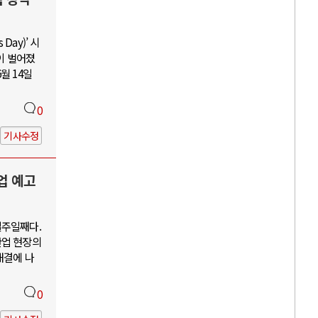
Day)’ 시
이 벌어졌
월 14일
0
기사수정
업 예고
일주일째다.
산업 현장의
해결에 나
0