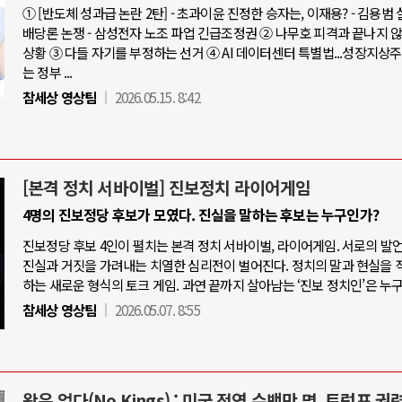
① [반도체 성과급 논란 2탄] - 초과이윤 진정한 승자는, 이재용? - 김용범
배당론 논쟁 - 삼성전자 노조 파업 긴급조정권 ② 나무호 피격과 끝나지 
상황 ③ 다들 자기를 부정하는 선거 ④ AI 데이터센터 특별법...성장지상
는 정부 ...
참세상 영상팀
2026.05.15. 8:42
[본격 정치 서바이벌] 진보정치 라이어게임
4명의 진보정당 후보가 모였다. 진실을 말하는 후보는 누구인가?
진보정당 후보 4인이 펼치는 본격 정치 서바이벌, 라이어게임. 서로의 발
진실과 거짓을 가려내는 치열한 심리전이 벌어진다. 정치의 말과 현실을 
하는 새로운 형식의 토크 게임. 과연 끝까지 살아남는 ‘진보 정치인’은 누
참세상 영상팀
2026.05.07. 8:55
왕은 없다(No Kings) : 미국 전역 수백만 명, 트럼프 권