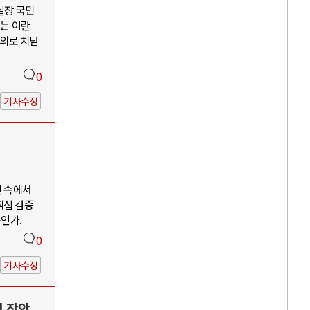
 실장 국민
않는 이란
주의로 치닫
0
기사수정
언 속에서
직접 검증
구인가.
0
기사수정
력 장악