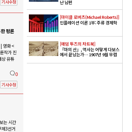
기사수정
난 남편
[마이클 로버츠(Michael Roberts)]
인플레이션 이론 1부: 주류 경제학
루한 평론
[애덤 투즈의 차트북]
 영화 <
『마의 산』, 역사는 어떻게 다보스
웹툰작가 진
에서 끝났는가… 1907년 9월 무렵
세상 유튜
0
기사수정
나보는 시간
구제3선거