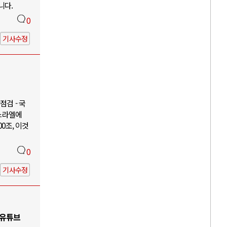
니다.
0
기사수정
검 - 국
이스라엘에
00조, 이것
0
기사수정
 유튜브