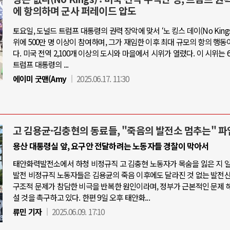
에 항의하며 군사 퍼레이드 압도
토요일, 도널드 트럼프 대통령의 권력 장악에 맞서 ‘노 킹스 데이(No Kings 
위에 500만 명 이상이 참여하며, 그가 재임한 이후 최대 규모의 항의 행동
다. 미국 전역 2,100개 이상의 도시와 마을에서 시위가 열렸다. 이 시위는 6
트럼프 대통령의 ...
에이미 굿맨(Amy
2025.06.17. 11:30
고 김용균·김충현의 동료들, "죽음의 발전소 멈추는" 파
용산 대통령실 앞, 요구안 전달하려는 노동자들 경찰이 막아서
태안화력발전소에서 하청 비정규직 고 김충현 노동자가 목숨을 잃은 지 
발전 비정규직 노동자들은 김용균의 죽음 이후에도 달라진 것 없는 발전
구조적 문제가 참담한 비극을 반복한 원인이라며, 정부가 근본적인 문제 
설 것을 촉구하고 있다. 한편 9일 오후 태안화...
류민 기자
2025.06.09. 17:10