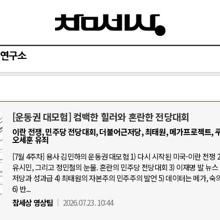
연구소
[운동권 대모험] 컴백한 힐러와 혼란한 전당대회
AI와 인간
이란 전쟁, 민주당 전당대회, 더불어근저당, 최태원, 메가프로젝트, 쿠
오세훈 유죄
중국 AI, 저가 공세로 글로벌 토큰 시.
[7월 4주차] 용사 김민하의 운동권 대모험 1) 다시 시작된 미국-이란 전쟁 2
유시민, 그리고 정민철의 눈물. 혼란의 민주당 전당대회 3) 이재명 발 뉴스 
AI 국부펀드 구상 놓고 미국 진보진영 
저당과 성과급 4) 최태원의 자본주의 민주주의 발언 5) 데이터는 메가, 숙
AI 데이터센터 반대 투쟁은 새로운 글
6) 반...
AI의 숨은 환경 비용: 데이터센터 확산
참세상 영상팀
2026.07.23. 10:44
AI는 어떻게 미국 민주주의를 잠식하고