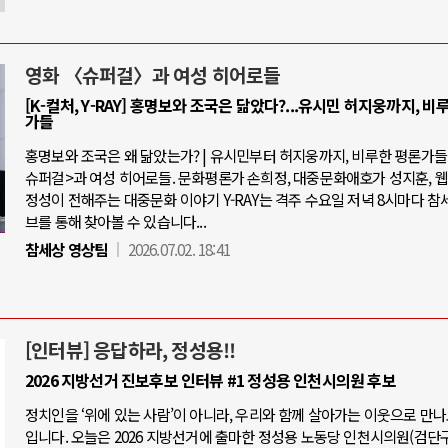
영화 〈슈퍼걸〉과 여성 히어로들
[K-컬처, Y-RAY] 홍명보와 조국은 닮았다?...유시민 허지웅까지, 비
가들
홍명보와 조국은 왜 닮았는가? | 유시민부터 허지웅까지, 비루한 평론가들 |
슈퍼걸>과 여성 히어로들. 문화평론가 손희정, 대중문화애호가 성지훈, 
정성이 전해주는 대중문화 이야기 Y-RAY는 격주 수요일 저녁 8시마다 참
브를 통해 찾아볼 수 있습니다...
참세상 영상팀
2026.07.02. 18:41
[인터뷰] 응답하라, 정성용!!
2026 지방선거 진보후보 인터뷰 #1 정성용 인천시의원 후보
정치인을 ‘위에 있는 사람’이 아니라, 우리와 함께 살아가는 이웃으로 만
입니다. 오늘은 2026 지방선거에 출마한 정성용 노동당 인천시의원(검단