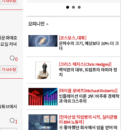
기사수정
오피니언
대중문화애호
[코스모스, 대화]
은하수의 크기, 예상보다 10% 더 크
수요일 저녁
다
0
[크리스 헤지스(Chris Hedges)]
기사수정
백악관의 대부, 트럼프의 마피아 정
치
[마이클 로버츠(Michael Roberts)]
인플레이션 이론 2부: 비주류 경제학
과 마르크스주의
 유튜브에서
[전자산업 직업병의 시작, 실리콘밸
1
리 IBM 노동자]
④ 좋아했던 회사에서 암을 얻어 떠