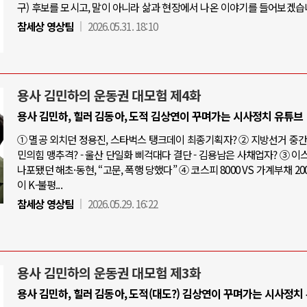
구) 후보를 모시고, 말이 아니라 삶과 현장에서 나온 이야기를 들어보겠습
참세상 영상팀
2026.05.31. 18:10
용사 김민하의 운동권 대모험 제4화
용사 김민하, 힐러 김동아, 도적 김상연이 꾸며가는 시사정치 유튜브
① 멸공 외치던 정용진, 스타벅스 탱크데이 최종기획자? ② 지방선거 중간점
민의힘 맹추격? - 울산 단일화 삐걱대다 결단 - 김용남은 사채업자? ③ 
나포됐던 해초·동현, “고문, 폭행 당했다” ④ 코스피 8000 VS 가계부채 20
이 K-불평...
참세상 영상팀
2026.05.29. 16:22
용사 김민하의 운동권 대모험 제3화
용사 김민하, 힐러 김동아, 도적(대도?) 김상연이 꾸며가는 시사정치