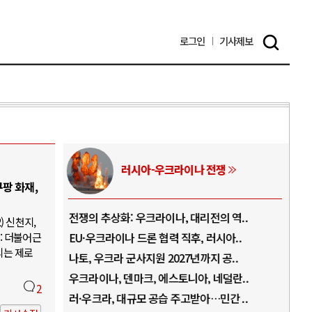
로그인
기사
제보
러시아-우크라이나 전쟁
팡 화재,
.
전쟁의 추상화: 우크라이나, 대리전의 역..
호르
) 신천지,
: 더불어근
..
EU·우크라이나 드론 협력 직후, 러시아..
호르
의는 제로
로..
나토, 우크라 군사지원 2027년까지 공..
이란
..
우크라이나, 덴마크, 에스토니아, 네덜란..
트럼
2
 ..
러·우크라, 대규모 공습 주고받아…민간 ..
하마