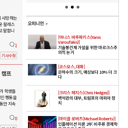
이 사망하는
오피니언
온 팔레스
고 말합니
[야니스 바루파키스(Yanis
Varoufakis)]
1
기술봉건제 가설을 위한 마르크스주
의적 논거
기사수정
[코스모스, 대화]
은하수의 크기, 예상보다 10% 더 크
 캠프
다
대가 학생들
[크리스 헤지스(Chris Hedges)]
적인 행동을
백악관의 대부, 트럼프의 마피아 정
치
 동안 지속
0
[마이클 로버츠(Michael Roberts)]
인플레이션 이론 2부: 비주류 경제학