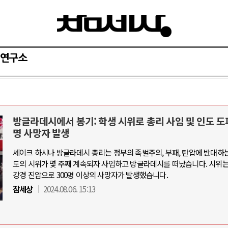
연구소
방글라데시에서 봉기: 학생 시위로 총리 사임 및 인도 도피
와 인간
러시아-우크라이나 전쟁
명 사망자 발생
셰이크 하시나 방글라데시 총리는 정부의 족벌주의, 부패, 탄압에 반대하는
공세로 글로벌 토큰 시..
전쟁의 추상화: 우크라이나, 대리전의 
도의 시위가 몇 주째 계속되자 사임하고 방글라데시를 떠났습니다. 시위
 놓고 미국 진보진영 ..
EU·우크라이나 드론 협력 직후, 러시
강경 진압으로 300명 이상의 사망자가 발생했습니다.
반대 투쟁은 새로운 글로..
나토, 우크라 군사지원 2027년까지 공
참세상
2024.08.06. 15:13
비용: 데이터센터 확산..
우크라이나, 덴마크, 에스토니아, 네
국 민주주의를 잠식하고 ..
러·우크라, 대규모 공습 주고받아…민간