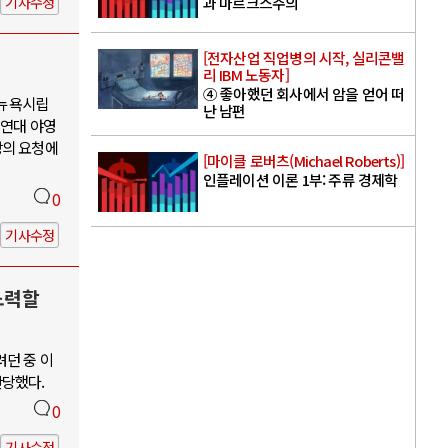
기사수정
과 마르크스주의
[전자산업 직업병의 시작, 실리콘밸
리 IBM 노동자]
④ 좋아했던 회사에서 암을 얻어 떠
 뉴욕시립
난 남편
 연대 야영
장의 요청에
[마이클 로버츠(Michael Roberts)]
인플레이션 이론 1부: 주류 경제학
0
기사수정
노력할
려던 중 이
단당했다.
0
기사수정