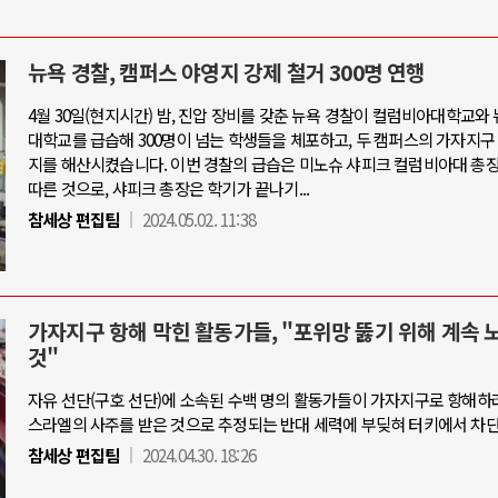
뉴욕 경찰, 캠퍼스 야영지 강제 철거 300명 연행
4월 30일(현지시간) 밤, 진압 장비를 갖춘 뉴욕 경찰이 컬럼비아대학교와
대학교를 급습해 300명이 넘는 학생들을 체포하고, 두 캠퍼스의 가자지구
지를 해산시켰습니다. 이번 경찰의 급습은 미노슈 샤피크 컬럼비아대 총
따른 것으로, 샤피크 총장은 학기가 끝나기...
참세상 편집팀
2024.05.02. 11:38
가자지구 항해 막힌 활동가들, "포위망 뚫기 위해 계속 
것"
자유 선단(구호 선단)에 소속된 수백 명의 활동가들이 가자지구로 항해하
스라엘의 사주를 받은 것으로 추정되는 반대 세력에 부딪혀 터키에서 차
참세상 편집팀
2024.04.30. 18:26