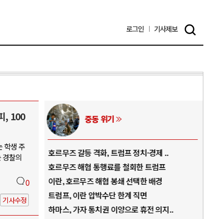
로그인
기사
제보
, 100
중동 위기
 학생 주
역..
호르무즈 갈등 격화, 트럼프 정치·경제 ..
중국
는 경찰의
아..
호르무즈 해협 통행료를 철회한 트럼프
AI
..
이란, 호르무즈 해협 봉쇄 선택한 배경
AI
0
덜란..
트럼프, 이란 압박수단 한계 직면
AI
기사수정
 ..
하마스, 가자 통치권 이양으로 휴전 의지..
AI