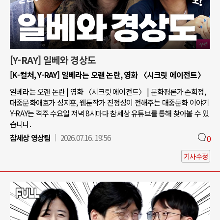
[Y-RAY] 일베와 경상도
[K-컬처, Y-RAY] 일베라는 오랜 논란, 영화 〈시크릿 에이전트〉
일베라는 오랜 논란 | 영화 〈시크릿 에이전트〉 | 문화평론가 손희정,
대중문화애호가 성지훈, 웹툰작가 진정성이 전해주는 대중문화 이야기
Y-RAY는 격주 수요일 저녁 8시마다 참세상 유튜브를 통해 찾아볼 수 있
습니다.
참세상 영상팀
2026.07.16. 19:56
0
기사수정