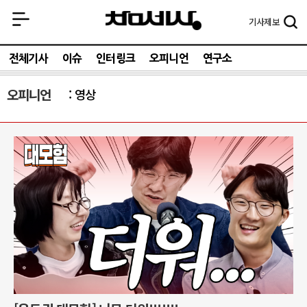
기사
제보
전체기사
이슈
인터링크
오피니언
연구소
오피니언
영상