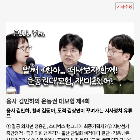
기사수정
용사 김민하의 운동권 대모험 제4화
용사 김민하, 힐러 김동아, 도적 김상연이 꾸며가는 시사정치 유튜
브
① 멸공 외치던 정용진, 스타벅스 탱크데이 최종기획자? ② 지방선거
중간점검 - 국민의힘 맹추격? - 울산 단일화 삐걱대다 결단 - 김용남은
사채업자? ③ 이스라엘에 나포됐던 해초·동현, “고문, 폭행 당했다” ④