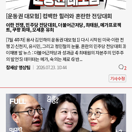
[운동권 대모험] 컴백한 힐러와 혼란한 전당대회
이란 전쟁, 민주당 전당대회, 더불어근저당, 최태원, 메가프로젝
트, 쿠팡 화재, 오세훈 유죄
[7월 4주차] 용사 김민하의 운동권 대모험 1) 다시 시작된 미국-이란 전
쟁 2) 신천지, 유시민, 그리고 정민철의 눈물. 혼란의 민주당 전당대회 3)
이재명 발 뉴스 : 더불어근저당과 성과급 4) 최태원의 자본주의 민주주
의 발언 5) 데이터는 메가, 숙의는 제로 6) 반...
참세상 영상팀
2026.07.23. 10:44
2
기사수정