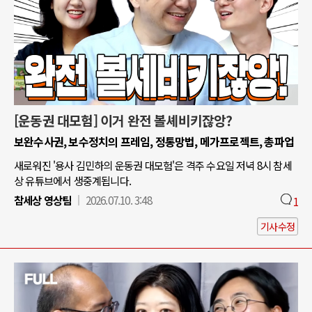
[운동권 대모험] 이거 완전 볼셰비키잖앙?
보완수사권, 보수정치의 프레임, 정통망법, 메가프로젝트, 총파업
새로워진 '용사 김민하의 운동권 대모험'은 격주 수요일 저녁 8시 참세
상 유튜브에서 생중계됩니다.
참세상 영상팀
2026.07.10. 3:48
1
기사수정