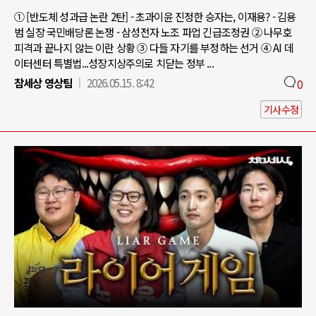
① [반도체 성과급 논란 2탄] - 초과이윤 진정한 승자는, 이재용? - 김용
범 실장 국민배당론 논쟁 - 삼성전자 노조 파업 긴급조정권 ② 나무호
피격과 끝나지 않는 이란 상황 ③ 다들 자기를 부정하는 선거 ④ AI 데
이터센터 특별법...성장지상주의로 치닫는 정부 ...
참세상 영상팀
2026.05.15. 8:42
0
기사수정