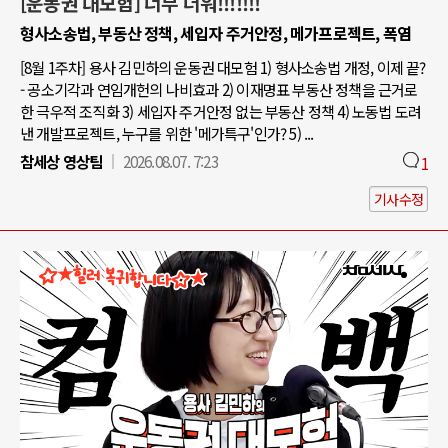
[운동권 대모험] 너무 더워!!!!!!!
형사소송법, 부동산 정책, 세입자 주거안정, 메가프로젝트, 폭염
[8월 1주차] 용사 김민하의 운동권 대모험 1) 형사소송법 개정, 이제 끝?
- 공소기각과 연임개헌의 나비효과 2) 이재명표 부동산 정책을 근거로
한 극우적 조직화 3) 세입자 주거안정 없는 부동산 정책 4) 노동법 도려
낸 개발프로젝트, 누구를 위한 '메가특구'인가? 5) ...
참세상 영상팀
2026.08.07. 7:23
1
기사수정