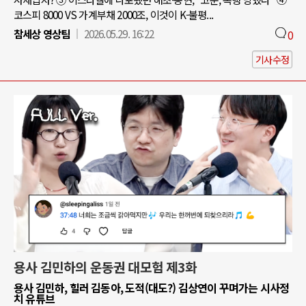
코스피 8000 VS 가계부채 2000조, 이것이 K-불평...
참세상 영상팀
2026.05.29. 16:22
0
기사수정
용사 김민하의 운동권 대모험 제3화
용사 김민하, 힐러 김동아, 도적(대도?) 김상연이 꾸며가는 시사정
치 유튜브