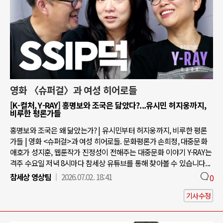
영화 〈슈퍼걸〉과 여성 히어로들
[K-컬처, Y-RAY] 홍명보와 조국은 닮았다?...유시민 허지웅까지,
비루한 평론가들
홍명보와 조국은 왜 닮았는가? | 유시민부터 허지웅까지, 비루한 평론
가들 | 영화 <슈퍼걸>과 여성 히어로들. 문화평론가 손희정, 대중문화
애호가 성지훈, 웹툰작가 진정성이 전해주는 대중문화 이야기 Y-RAY는
격주 수요일 저녁 8시마다 참세상 유튜브를 통해 찾아볼 수 있습니다...
참세상 영상팀
2026.07.02. 18:41
0
기사수정