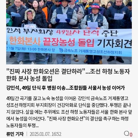
"진짜 사장 한화오션은 결단하라"...조선 하청 노동자
한화 본사 농성 돌입
강인석, 49일 단식 후 병원 이송...조합원들 서울서 농성 이어가
49일간 곡기를 끊고 노숙 농성을 이어온 강인석 금속노조 거제통영고
성조선하청지회 부지회장이 건강악화로 단식을 중단했다. 투쟁은 끝나
지 않았다. 살을 에는 추위에도 조선 하청 노동자들은 서울 한화 본사 앞
에서 농성을 이어간다. "진짜 사장 한화오션"의 결단을 촉구하는 하청
노동자들의 투쟁...
류민 기자
2025.01.07. 16:52
0