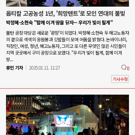
옵티칼 고공농성 1년, '희망텐트'로 모인 연대의 불빛
박정혜·소현숙 "함께 이겨 땅을 딛자··· 우리가 빛이 될게"
불탄 공장 마당은 새로운 '광장'이 되었다. 박정혜·소현숙 두 해고노동자
의 곁으로 색색의 응원봉과 깃발들이 모여 어둠을 밝혔다. 논바이너리,
직장인, 여성, 청년, 해고노동자, 그리고 또 다른 무엇인 많은 시민들이
지역 곳곳에서 구미 공장으로 모였다. "우리가 빛이 될게, 함께 이겨
땅...
류민 기자
2025.01.11. 11:27
0
기사수정