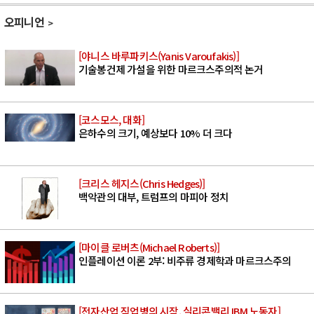
오피니언
[야니스 바루파키스(Yanis Varoufakis)]
기술봉건제 가설을 위한 마르크스주의적 논거
[코스모스, 대화]
은하수의 크기, 예상보다 10% 더 크다
[크리스 헤지스(Chris Hedges)]
백악관의 대부, 트럼프의 마피아 정치
[마이클 로버츠(Michael Roberts)]
인플레이션 이론 2부: 비주류 경제학과 마르크스주의
[전자산업 직업병의 시작, 실리콘밸리 IBM 노동자]